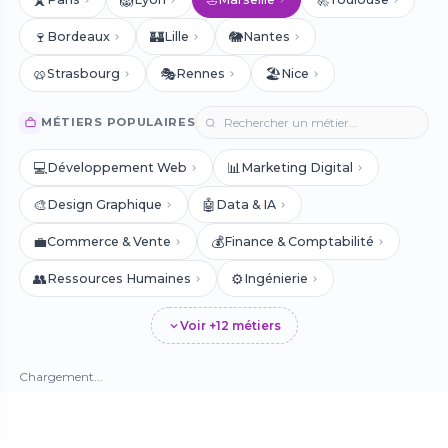
🍷
🏰
🐘
Bordeaux
Lille
Nantes
🥨
🎭
🏖️
Strasbourg
Rennes
Nice
MÉTIERS POPULAIRES
💻
📊
Développement Web
Marketing Digital
🎨
🤖
Design Graphique
Data & IA
💼
💰
Commerce & Vente
Finance & Comptabilité
👥
⚙️
Ressources Humaines
Ingénierie
Voir +12 métiers
Chargement...