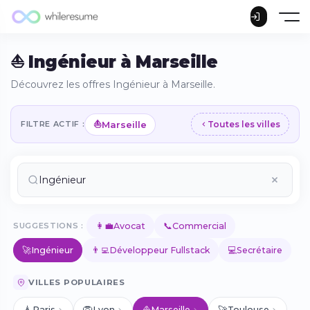
⛵ Ingénieur à Marseille
Découvrez les offres Ingénieur à Marseille.
⛵
Marseille
FILTRE ACTIF :
Toutes les villes
👩‍💼
📞
SUGGESTIONS :
Avocat
Commercial
🚀
👨‍💻
💻
Ingénieur
Développeur Fullstack
Secrétaire
VILLES POPULAIRES
🗼
🦁
⛵
🚀
Paris
Lyon
Marseille
Toulouse