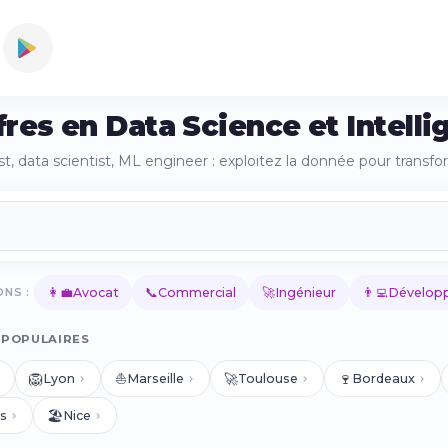
fres en Data Science et Intelli
t, data scientist, ML engineer : exploitez la donnée pour transfo
👩‍💼
📞
🚀
👨‍💻
NS :
Avocat
Commercial
Ingénieur
Développ
 POPULAIRES
🦁
⛵
🚀
🍷
Lyon
Marseille
Toulouse
Bordeaux
🏖️
s
Nice