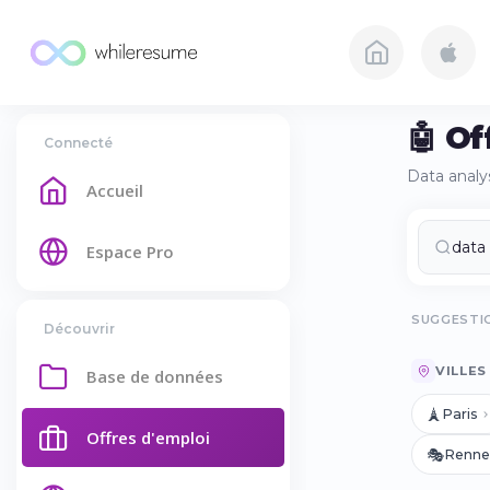
🤖 Of
Connecté
Data analys
Accueil
Espace Pro
SUGGESTIO
Découvrir
VILLES
Base de données
🗼
Paris
Offres d'emploi
🎭
Renne