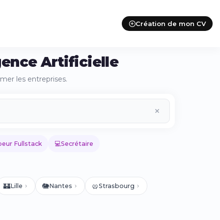
Création de mon CV
gence Artificielle
rmer les entreprises.
💻
eur Fullstack
Secrétaire
🏰
🐘
🥨
Lille
Nantes
Strasbourg