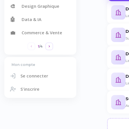
🎨
Design Graphique
D
Li
🤖
Data & IA
D
💼
Commerce & Vente
Su
1
/
4
D
Li
Mon compte
Se connecter
D
Li
S'inscrire
S
Ac