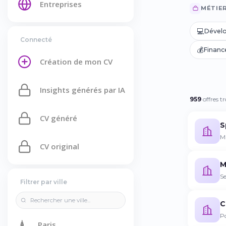
Entreprises
MÉTIE
💻
Dével
Connecté
💰
Financ
Création de mon CV
Insights générés par IA
959
offres t
CV généré
S
MS
CV original
M
Se
Filtrer par ville
C
P
🗼
Paris