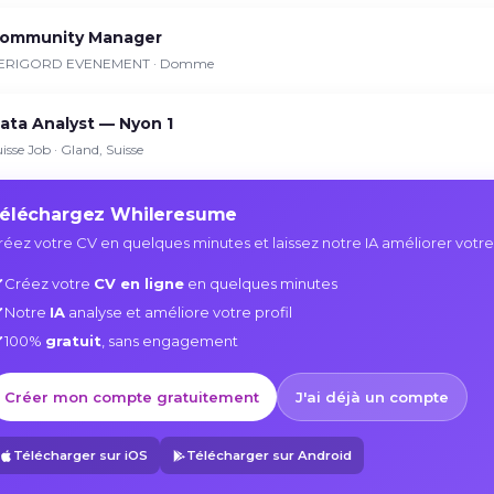
ommunity Manager
ERIGORD EVENEMENT · Domme
ata Analyst — Nyon 1
isse Job · Gland, Suisse
éléchargez Whileresume
réez votre CV en quelques minutes et laissez notre IA améliorer votre
Créez votre
CV en ligne
en quelques minutes
Notre
IA
analyse et améliore votre profil
100%
gratuit
, sans engagement
Créer mon compte gratuitement
J'ai déjà un compte
Télécharger sur iOS
Télécharger sur Android