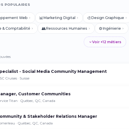
RS POPULAIRES
📊
🎨
oppement Web
Marketing Digital
Design Graphique
👥
⚙️
e & Comptabilité
Ressources Humaines
Ingénierie
Voir +12 métiers
rouvées
pecialist - Social Media Community Management
C Cruises · Suisse
anager, Customer Communities
rvice Titan · Québec, QC, Canada
ommunity & Stakeholder Relations Manager
omerleau · Québec, QC, Canada