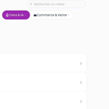
🤖
💼
Data & IA
Commerce & Vente