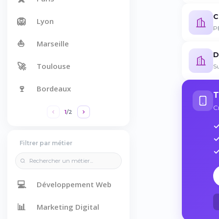
C
🦁
Lyon
P
⛵
Marseille
D
🚀
Toulouse
Su
🍷
Bordeaux
T
C
1
/
2
Filtrer par métier
💻
Développement Web
📊
Marketing Digital