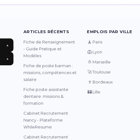
ARTICLES RÉCENTS
EMPLOIS PAR VILLE
🗼
Fiche de Renseignement
Paris
▲
- Guide Pratique et
🦁
Lyon
Modèles
▲
⛵
Marseille
Fiche de poste barman :
🚀
Toulouse
missions, compétences et
salaire
🍷
Bordeaux
Fiche poste assistante
🏰
Lille
dentaire: missions &
formation
Cabinet Recrutement
Nancy - Plateforme
WhileResume
Cabinet Recrutement