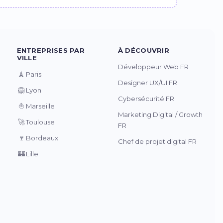
ENTREPRISES PAR
À DÉCOUVRIR
VILLE
Développeur Web FR
🗼
Paris
Designer UX/UI FR
🦁
Lyon
Cybersécurité FR
⛵
Marseille
Marketing Digital / Growth
🚀
Toulouse
FR
🍷
Bordeaux
Chef de projet digital FR
🏰
Lille