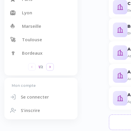
C
Re
🦁
Lyon
⛵
Marseille
B
BC
🚀
Toulouse
A
🍷
Bordeaux
At
1
/
2
A
AG
Mon compte
A
Se connecter
Ag
S'inscrire