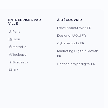
ENTREPRISES PAR
À DÉCOUVRIR
VILLE
Développeur Web FR
🗼
Paris
Designer UX/UI FR
🦁
Lyon
Cybersécurité FR
⛵
Marseille
Marketing Digital / Growth
🚀
Toulouse
FR
🍷
Bordeaux
Chef de projet digital FR
🏰
Lille