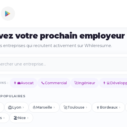
vez votre prochain employeur
es entreprises qui recrutent activement sur Whileresume.
👩‍💼
📞
🚀
👨‍💻
NS :
Avocat
Commercial
Ingénieur
Développ
 POPULAIRES
🦁
⛵
🚀
🍷
Lyon
Marseille
Toulouse
Bordeaux
🏖️
s
Nice