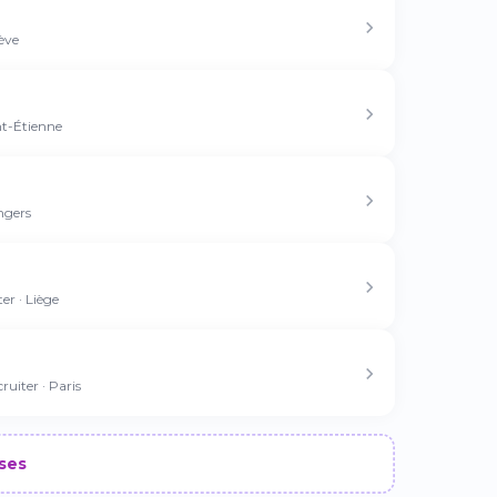
ève
nt-Étienne
ngers
er · Liège
uiter · Paris
ises