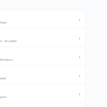
Basel
r · Bruxelles
· Bordeaux
sselt
ugano