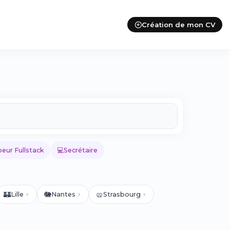
Création de mon CV
💻
eur Fullstack
Secrétaire
🏰
🐘
🥨
Lille
Nantes
Strasbourg