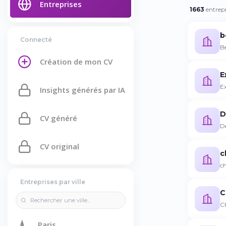
Entreprises
1663
entrepr
b
Connecté
Be
Création de mon CV
E
Ex
Insights générés par IA
D
CV généré
De
CV original
c
ch
Entreprises par ville
C
Ch
🗼
Paris