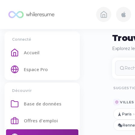
Trou
Connecté
Explorez l
Accueil
Espace Pro
SUGGESTIO
Découvrir
VILLES
Base de données
🗼
Paris
Offres d'emploi
🎭
Renne