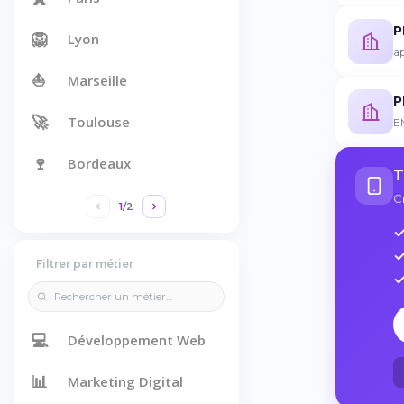
P
🦁
Lyon
ap
⛵
Marseille
P
🚀
Toulouse
EM
🍷
Bordeaux
T
C
1
/
2
Filtrer par métier
💻
Développement Web
📊
Marketing Digital