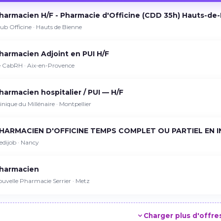
harmacien H/F - Pharmacie d'Officine (CDD 35h) Hauts-de
ub Officine · Hauts de Bienne
harmacien Adjoint en PUI H/F
e CabRH · Aix-en-Provence
harmacien hospitalier / PUI — H/F
inique du Millénaire · Montpellier
HARMACIEN D'OFFICINE TEMPS COMPLET OU PARTIEL EN I
edijob · Nancy
harmacien
uvelle Pharmacie Serrier · Metz
Charger plus d'offre