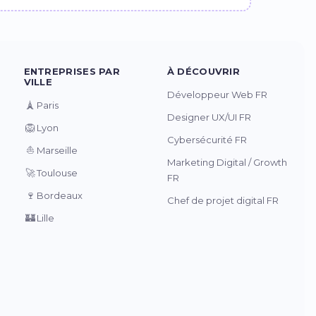
ENTREPRISES PAR
À DÉCOUVRIR
VILLE
Développeur Web FR
🗼
Paris
Designer UX/UI FR
🦁
Lyon
Cybersécurité FR
⛵
Marseille
Marketing Digital / Growth
🚀
Toulouse
FR
🍷
Bordeaux
Chef de projet digital FR
🏰
Lille