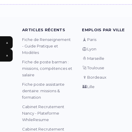
ARTICLES RÉCENTS
EMPLOIS PAR VILLE
🗼
Fiche de Renseignement
Paris
▲
- Guide Pratique et
🦁
Lyon
Modèles
▲
⛵
Marseille
Fiche de poste barman :
🚀
Toulouse
missions, compétences et
salaire
🍷
Bordeaux
Fiche poste assistante
🏰
Lille
dentaire: missions &
formation
Cabinet Recrutement
Nancy - Plateforme
WhileResume
Cabinet Recrutement