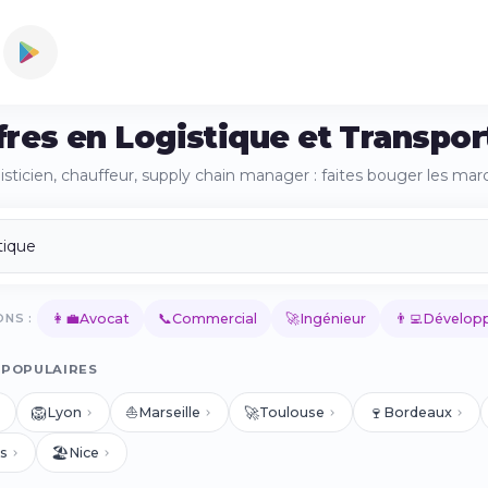
fres en Logistique et Transpor
gisticien, chauffeur, supply chain manager : faites bouger les marc
👩‍💼
📞
🚀
👨‍💻
NS :
Avocat
Commercial
Ingénieur
Développ
 POPULAIRES
🦁
⛵
🚀
🍷
Lyon
Marseille
Toulouse
Bordeaux
🏖️
s
Nice