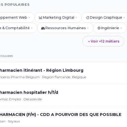
RS POPULAIRES
📊
🎨
oppement Web
Marketing Digital
Design Graphique
👥
⚙️
e & Comptabilité
Ressources Humaines
Ingénierie
Voir +12 métiers
trouvées
harmacien itinérant - Région Limbourg
hoenix Pharma Belgium · Région flamande, Belgique
harmacien hospitalier h/f/d
msic Emploi · Decazeville
HARMACIEN (F/H) - CDD A POURVOIR DES QUE POSSIBLE
san · Soyaux