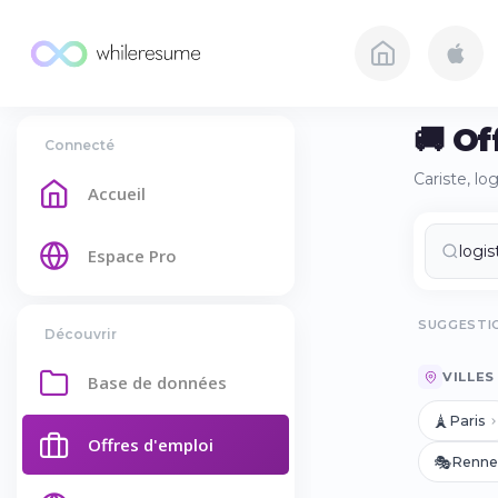
🚚 Of
Connecté
Cariste, lo
Accueil
Espace Pro
SUGGESTIO
Découvrir
VILLES
Base de données
🗼
Paris
Offres d'emploi
🎭
Renne