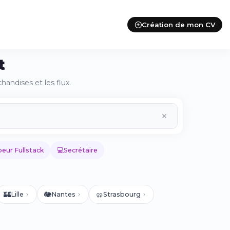
Création de mon CV
t
handises et les flux.
💻
eur Fullstack
Secrétaire
🏰
🐘
🥨
Lille
Nantes
Strasbourg