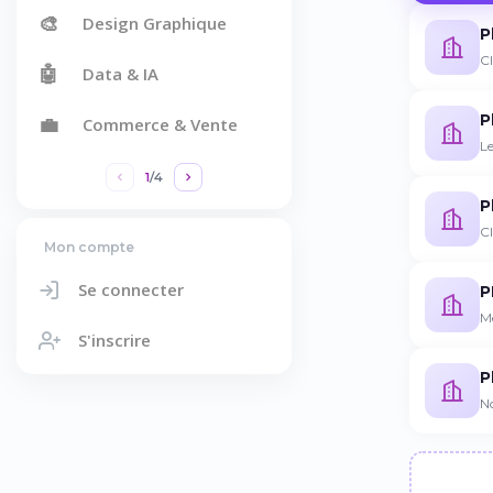
🎨
Design Graphique
P
Cl
🤖
Data & IA
P
💼
Commerce & Vente
L
1
/
4
P
Cl
Mon compte
Se connecter
P
M
S'inscrire
P
No