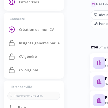
Entreprises
MÉTIE
💻
Dével
Connecté
💰
Financ
Création de mon CV
Insights générés par IA
1708
offres 
CV généré
P
P
CV original
P
Sa
Filtrer par ville
P
El
🗼
Paris