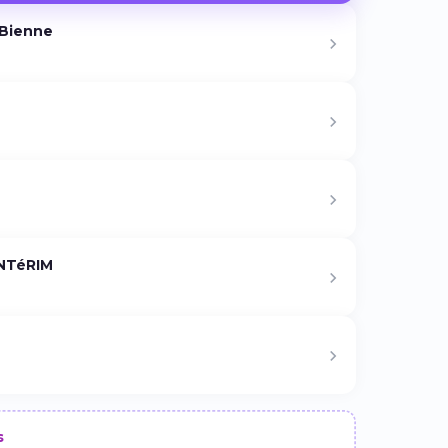
-Bienne
NTéRIM
s