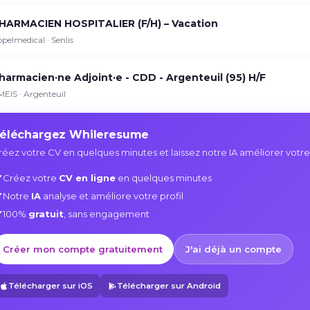
HARMACIEN HOSPITALIER (F/H) – Vacation
pelmedical · Senlis
harmacien·ne Adjoint·e - CDD - Argenteuil (95) H/F
EIS · Argenteuil
éléchargez Whileresume
réez votre CV en quelques minutes et laissez notre IA améliorer votre
Créez votre
CV en ligne
en quelques minutes
Notre
IA
analyse et améliore votre profil
100%
gratuit
, sans engagement
Créer mon compte gratuitement
J'ai déjà un compte
Télécharger sur iOS
Télécharger sur Android