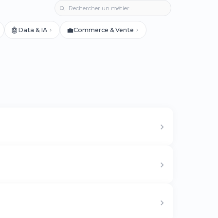
🤖
💼
Data & IA
Commerce & Vente