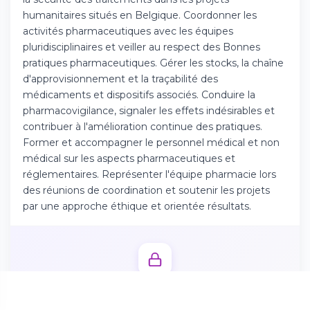
Téléchargez l'app sur l'App Store
humanitaires situés en Belgique. Coordonner les
activités pharmaceutiques avec les équipes
pluridisciplinaires et veiller au respect des Bonnes
Continuer sur Android
pratiques pharmaceutiques. Gérer les stocks, la chaîne
Téléchargez l'app sur Google Play
d'approvisionnement et la traçabilité des
médicaments et dispositifs associés. Conduire la
pharmacovigilance, signaler les effets indésirables et
contribuer à l'amélioration continue des pratiques.
Former et accompagner le personnel médical et non
Se connecter sur le web
médical sur les aspects pharmaceutiques et
Accédez à votre compte depuis votre
réglementaires. Représenter l'équipe pharmacie lors
navigateur
des réunions de coordination et soutenir les projets
par une approche éthique et orientée résultats.
Débloquez l'offre complète