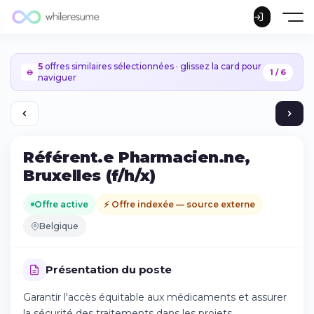
5
offres similaires sélectionnées · glissez la card pour
1 / 6
naviguer
Référent.e Pharmacien.ne,
Bruxelles (f/h/x)
Offre active
⚡ Offre indexée — source externe
Belgique
Présentation du poste
Garantir l'accès équitable aux médicaments et assurer
Continuer sur iPhone
la sécurité des traitements dans les projets