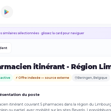
s similaires sélectionnées · glissez la card pour naviguer
dent
rmacien itinérant - Région L
 active
⚡ Offre indexée — source externe
Beringen, Belgique
ésentation du poste
ien itinérant couvrant 5 pharmacies dans la région du Limbourg
lein ou partiel, avec mobilité sur les sites Beverlo, Leopoldsb