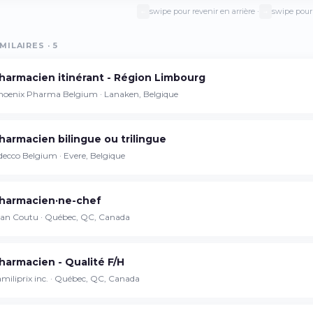
swipe pour revenir en arrière ·
swipe pour 
←
→
MILAIRES · 5
Continuer sur iPhone
harmacien itinérant - Région Limbourg
Téléchargez l'app sur l'App Store
hoenix Pharma Belgium · Lanaken, Belgique
Continuer sur Android
harmacien bilingue ou trilingue
Téléchargez l'app sur Google Play
ecco Belgium · Evere, Belgique
harmacien·ne-chef
Se connecter sur le web
ean Coutu · Québec, QC, Canada
Accédez à votre compte depuis votre
navigateur
harmacien - Qualité F/H
miliprix inc. · Québec, QC, Canada