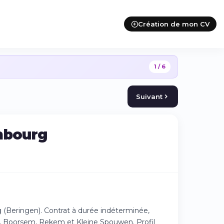
Création de mon CV
1 / 6
Suivant
imbourg
 (Beringen). Contrat à durée indéterminée,
urg, Boorsem, Rekem et Kleine Spouwen. Profil