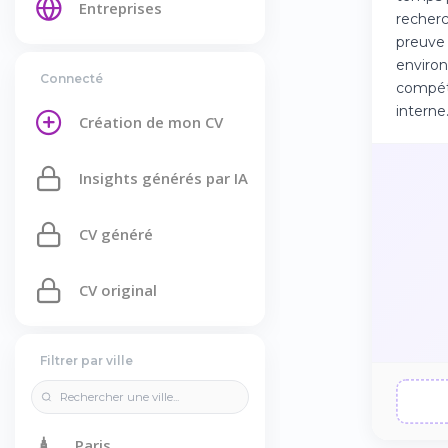
Entreprises
recherc
preuve 
environ
Connecté
compéti
interne
Création de mon CV
Insights générés par IA
CV généré
CV original
Filtrer par ville
🗼
Paris