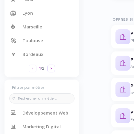
🦁
Lyon
OFFRES SI
⛵
Marseille
P
🚀
Toulouse
P
🍷
Bordeaux
P
Ad
1
/
2
P
Filtrer par métier
J
💻
P
Développement Web
Fa
📊
Marketing Digital