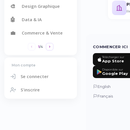
P
🎨
Design Graphique
R
🤖
Data & IA
💼
Commerce & Vente
COMMENCER ICI
1
/
4
Télécharger sur
App Store
Mon compte
Disponible sur
Google Play
Se connecter
English
S'inscrire
Français