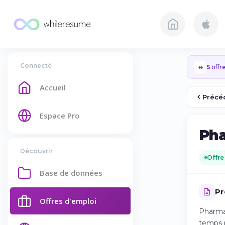
Connecté
5
offre
Accueil
Précé
Espace Pro
Pha
Découvrir
Offre
Base de données
Pr
Offres d'emploi
Pharmac
temps p