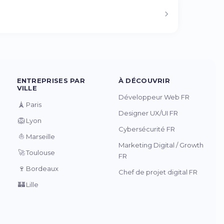
ENTREPRISES PAR
À DÉCOUVRIR
VILLE
Développeur Web FR
🗼
Paris
Designer UX/UI FR
🦁
Lyon
Cybersécurité FR
⛵
Marseille
Marketing Digital / Growth
🚀
Toulouse
FR
🍷
Bordeaux
Chef de projet digital FR
🏰
Lille