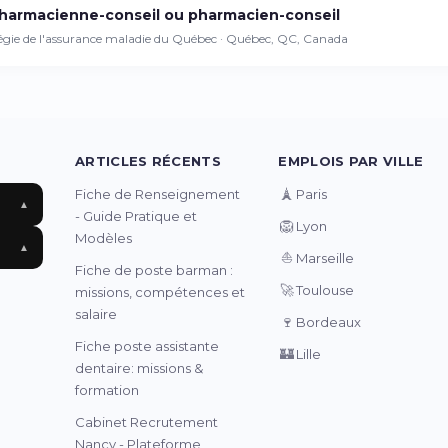
harmacienne-conseil ou pharmacien-conseil
égie de l'assurance maladie du Québec · Québec, QC, Canada
ARTICLES RÉCENTS
EMPLOIS PAR VILLE
🗼
Fiche de Renseignement
Paris
▲
- Guide Pratique et
🦁
Lyon
Modèles
▲
⛵
Marseille
Fiche de poste barman :
🚀
Toulouse
missions, compétences et
salaire
🍷
Bordeaux
Fiche poste assistante
🏰
Lille
dentaire: missions &
formation
Cabinet Recrutement
Nancy - Plateforme