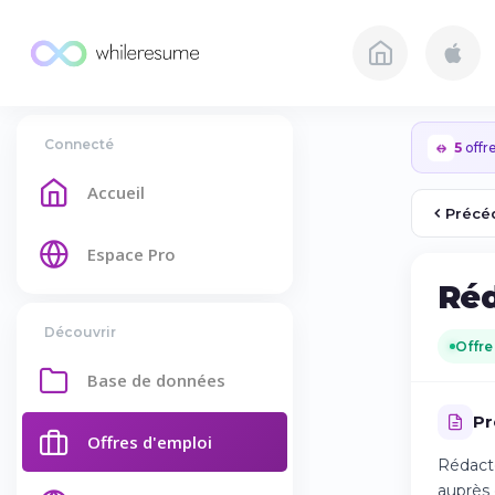
Connecté
5
offre
Accueil
Précé
Espace Pro
Réd
Découvrir
Offre
Base de données
Pr
Offres d'emploi
Rédacte
auprès 