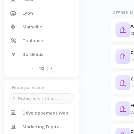
🦁
Lyon
OFFRES SI
⛵
A
Marseille
C
🚀
Toulouse
C
🍷
Bordeaux
L
1
/
2
C
C
Filtrer par métier
F
💻
Développement Web
W
📊
Marketing Digital
C