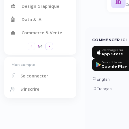
C
🎨
Design Graphique
🤖
Data & IA
💼
Commerce & Vente
COMMENCER ICI
1
/
4
Télécharger sur
App Store
Disponible sur
Mon compte
Google Play
Se connecter
English
S'inscrire
Français