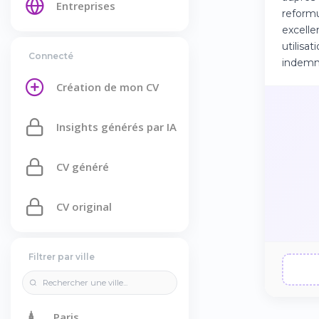
Entreprises
reformu
excelle
utilisa
Connecté
indemn
Création de mon CV
Insights générés par IA
CV généré
CV original
Filtrer par ville
🗼
Paris