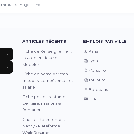
ommunes · Angoulême
ARTICLES RÉCENTS
EMPLOIS PAR VILLE
🗼
Fiche de Renseignement
Paris
▲
- Guide Pratique et
🦁
Lyon
Modèles
▲
⛵
Marseille
Fiche de poste barman :
🚀
Toulouse
missions, compétences et
salaire
🍷
Bordeaux
Fiche poste assistante
🏰
Lille
dentaire: missions &
formation
Cabinet Recrutement
Nancy - Plateforme
WhileResume