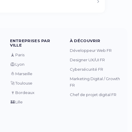
ENTREPRISES PAR
À DÉCOUVRIR
VILLE
Développeur Web FR
🗼
Paris
Designer UX/UI FR
🦁
Lyon
Cybersécurité FR
⛵
Marseille
Marketing Digital / Growth
🚀
Toulouse
FR
🍷
Bordeaux
Chef de projet digital FR
🏰
Lille