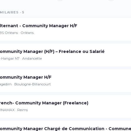
MILAIRES · 5
Continuer sur iPhone
lternant - Community Manager H/F
Téléchargez l'app sur l'App Store
BS Orléans · Orléans
Continuer sur Android
ommunity Manager (H/F) – Freelance ou Salarié
Téléchargez l'app sur Google Play
e Hangar N7 · Andancette
ommunity Manager H/F
egedim · Boulogne-Billancourt
Se connecter sur le web
Accédez à votre compte depuis votre
navigateur
rench- Community Manager (Freelance)
INAMAX · Reims
ommunity Manager Chargé de Communication - Commune