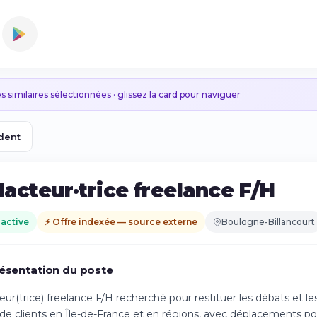
s similaires sélectionnées · glissez la card pour naviguer
dent
acteur·trice freelance F/H
 active
⚡ Offre indexée — source externe
Boulogne-Billancourt
ésentation du poste
ur(trice) freelance F/H recherché pour restituer les débats et les
de clients en Île-de-France et en régions, avec déplacements pos