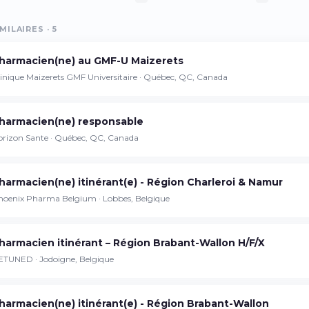
MILAIRES · 5
Continuer sur iPhone
harmacien(ne) au GMF-U Maizerets
Téléchargez l'app sur l'App Store
inique Maizerets GMF Universitaire · Québec, QC, Canada
Continuer sur Android
harmacien(ne) responsable
Téléchargez l'app sur Google Play
orizon Sante · Québec, QC, Canada
harmacien(ne) itinérant(e) - Région Charleroi & Namur
hoenix Pharma Belgium · Lobbes, Belgique
Se connecter sur le web
Accédez à votre compte depuis votre
navigateur
harmacien itinérant – Région Brabant-Wallon H/F/X
ETUNED · Jodoigne, Belgique
harmacien(ne) itinérant(e) - Région Brabant-Wallon