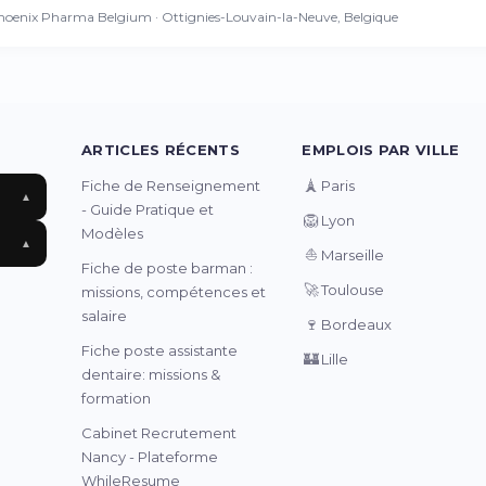
hoenix Pharma Belgium · Ottignies-Louvain-la-Neuve, Belgique
ARTICLES RÉCENTS
EMPLOIS PAR VILLE
🗼
Fiche de Renseignement
Paris
▲
- Guide Pratique et
🦁
Lyon
Modèles
▲
⛵
Marseille
Fiche de poste barman :
🚀
Toulouse
missions, compétences et
salaire
🍷
Bordeaux
Fiche poste assistante
🏰
Lille
dentaire: missions &
formation
Cabinet Recrutement
Nancy - Plateforme
WhileResume