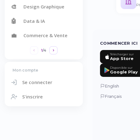
P
🎨
Design Graphique
🤖
Data & IA
💼
Commerce & Vente
COMMENCER ICI
1
/
4
Télécharger sur
App Store
Disponible sur
Mon compte
Google Play
Se connecter
English
S'inscrire
Français