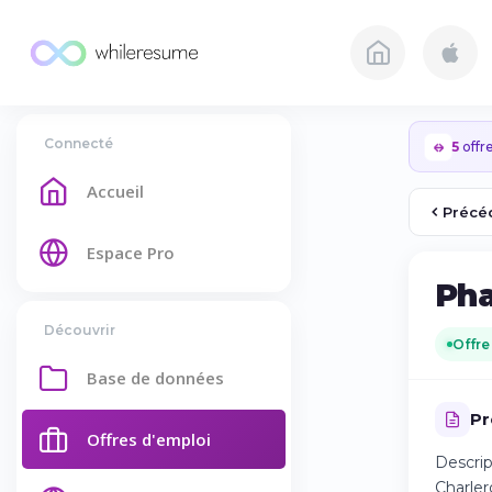
Connecté
5
offre
Accueil
Précé
Espace Pro
Pha
Découvrir
Offre
Base de données
Pr
Offres d'emploi
Descrip
Charler