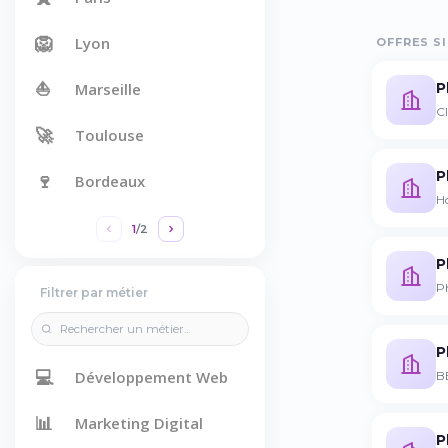
🦁
Lyon
OFFRES SI
⛵
P
Marseille
Cl
🚀
Toulouse
P
🍷
Bordeaux
H
1
/
2
P
P
Filtrer par métier
P
💻
Développement Web
B
📊
Marketing Digital
P