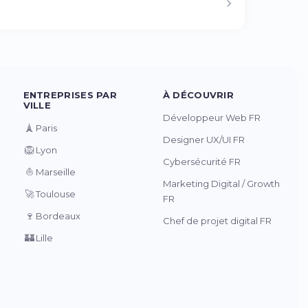
ENTREPRISES PAR
À DÉCOUVRIR
VILLE
Développeur Web FR
🗼
Paris
Designer UX/UI FR
🦁
Lyon
Cybersécurité FR
⛵
Marseille
Marketing Digital / Growth
🚀
Toulouse
FR
🍷
Bordeaux
Chef de projet digital FR
🏰
Lille