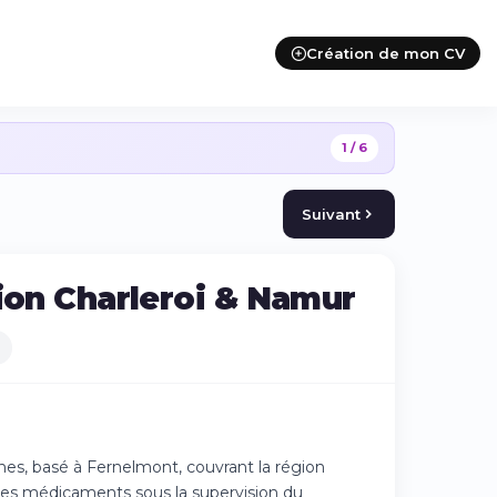
Création de mon CV
1 / 6
Suivant
gion Charleroi & Namur
ines, basé à Fernelmont, couvrant la région
z les médicaments sous la supervision du