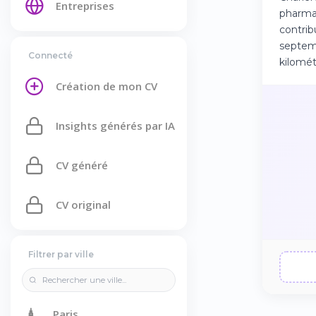
Entreprises
pharmac
contrib
septemb
Connecté
kilomét
Création de mon CV
Insights générés par IA
CV généré
CV original
Filtrer par ville
🗼
Paris