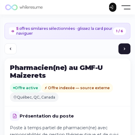
5
offres similaires sélectionnées · glissez la card pour
1 / 6
naviguer
Pharmacien(ne) au GMF-U
Maizerets
Offre active
⚡ Offre indexée — source externe
Québec, QC, Canada
Présentation du poste
Poste à temps partiel de pharmacien(ne) avec
Continuer sur iPhone
responsabilités de gestion thérapeutique et de suivi