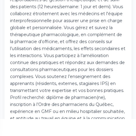
Téléchargez l'app sur l'App Store
des patients (12 heures/semaine: 1 jour et demi). Vous
collaborez étroitement avec les médecins et l'équipe
interprofessionnelle pour assurer une prise en charge
Continuer sur Android
globale et personnalisée. Vous gérez et suivez la
Téléchargez l'app sur Google Play
thérapeutique pharmacologique, en complément de
la pharmacie d’officine, et offrez des conseils sur
l’utilisation des médicaments, les effets secondaires et
les interactions. Vous participez à l’amélioration
continue des pratiques et répondez aux demandes de
Se connecter sur le web
consultations pharmaceutiques pour les dossiers
Accédez à votre compte depuis votre
complexes. Vous soutenez l’enseignement des
navigateur
apprenants (résidents, externes, stagiaires IPS) en
transmettant votre expertise et vos bonnes pratiques.
Profil recherché: diplôme de pharmacien(ne),
inscription à l’Ordre des pharmaciens du Québec,
expérience en GMF ou en milieu hospitalier souhaitée,
et aptitude au travail en équipe et à la communication
efficace.