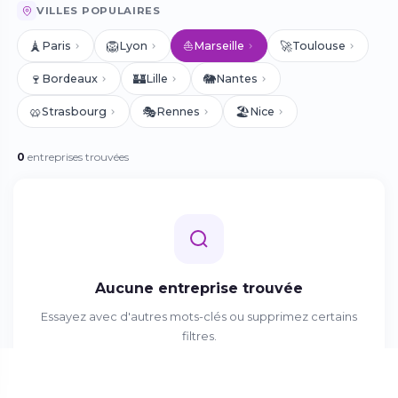
VILLES POPULAIRES
🗼
🦁
⛵
🚀
Paris
Lyon
Marseille
Toulouse
🍷
🏰
🐘
Bordeaux
Lille
Nantes
🥨
🎭
🏖️
Strasbourg
Rennes
Nice
0
entreprises trouvées
Aucune entreprise trouvée
Essayez avec d'autres mots-clés ou supprimez certains
filtres.