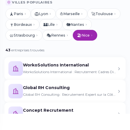
VILLES POPULAIRES
🗼
🦁
⛵
🚀
Paris
Lyon
Marseille
Toulouse
🍷
🏰
🐘
Bordeaux
Lille
Nantes
🥨
🎭
🏖️
Strasbourg
Rennes
Nice
43
entreprises trouvées
WorkoSolutions International
WorkoSolutions International : Recrutement Cadres Dirigeants PACA · Recruiter · Nice
Global RH Consulting
Global RH Consulting : Recrutement Expert sur la Côte d'Azur · Recruiter · Nice
Concept Recrutement
Concept Recrutement : Experts du Recrutement Luxe et Mode · Recruiter · Nice