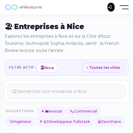
🏖️ Entreprises à Nice
Explorez les entreprises à Nice et sur la Côte d'Azur.
Tourisme, technopole Sophia Antipolis, santé : la French
Riviera recrute toute l'année.
🏖️
Nice
FILTRE ACTIF :
Toutes les villes
👩‍💼
📞
SUGGESTIONS :
Avocat
Commercial
🚀
👨‍💻
💻
Ingénieur
Développeur Fullstack
Secrétaire