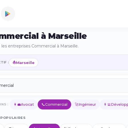
mmercial à Marseille
les entreprises Commercial à Marseille.
⛵
Marseille
TIF :
👩‍💼
📞
🚀
👨‍💻
NS :
Avocat
Commercial
Ingénieur
Développ
 POPULAIRES