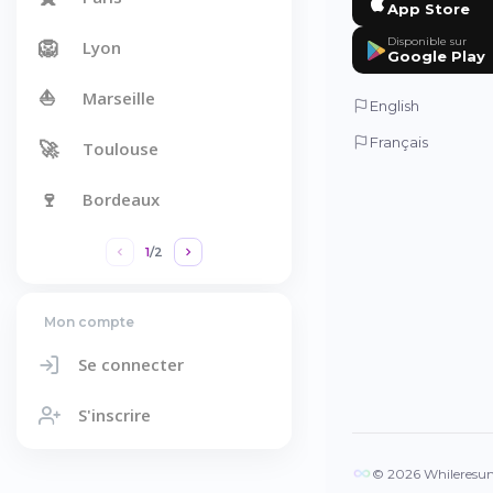
App Store
🦁
Disponible sur
Lyon
Google Play
⛵
Marseille
English
Français
🚀
Toulouse
🍷
Bordeaux
1
/
2
Mon compte
Se connecter
S'inscrire
© 2026 Whileresume