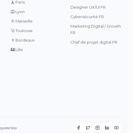
🗼
Paris
Designer UX/UI FR
🦁
Lyon
Cybersécurité FR
⛵
Marseille
Marketing Digital / Growth
🚀
Toulouse
FR
🍷
Bordeaux
Chef de projet digital FR
🏰
Lille
égales
Help