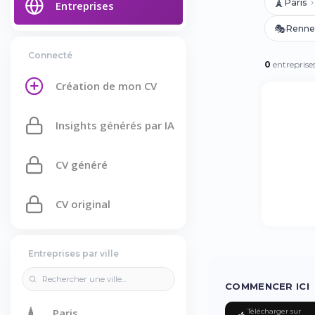
🗼
Paris
Entreprises
🎭
Renne
Connecté
0
entreprise
Création de mon CV
Insights générés par IA
CV généré
CV original
Entreprises par ville
COMMENCER ICI
🗼
Paris
Télécharger sur