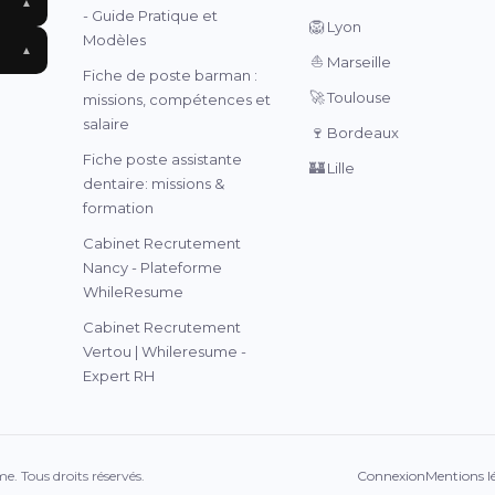
▲
- Guide Pratique et
🦁
Lyon
Modèles
▲
⛵
Marseille
Fiche de poste barman :
🚀
Toulouse
missions, compétences et
salaire
🍷
Bordeaux
Fiche poste assistante
🏰
Lille
dentaire: missions &
formation
Cabinet Recrutement
Nancy - Plateforme
WhileResume
Cabinet Recrutement
Vertou | Whileresume -
Expert RH
. Tous droits réservés.
Connexion
Mentions l