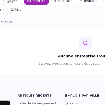
🦁
⛵
🚀
🍷
Lyon
Marseille
Toulouse
Bordeaux
🏖️
s
Nice
s trouvées
Aucune entreprise tro
Essayez avec d'autres mots-clés ou supprimez
ARTICLES RÉCENTS
EMPLOIS PAR VILLE
🗼
Fiche de Renseignement
Paris