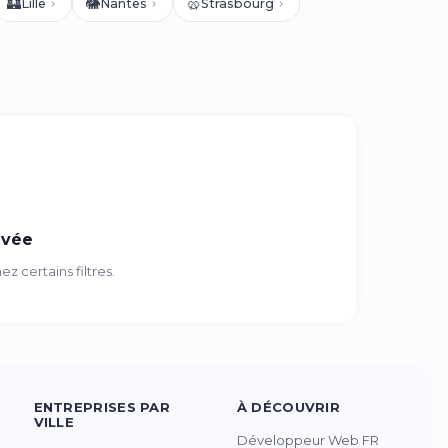
🏰
🐘
🥨
Lille
Nantes
Strasbourg
uvée
 certains filtres.
ENTREPRISES PAR
À DÉCOUVRIR
VILLE
Développeur Web FR