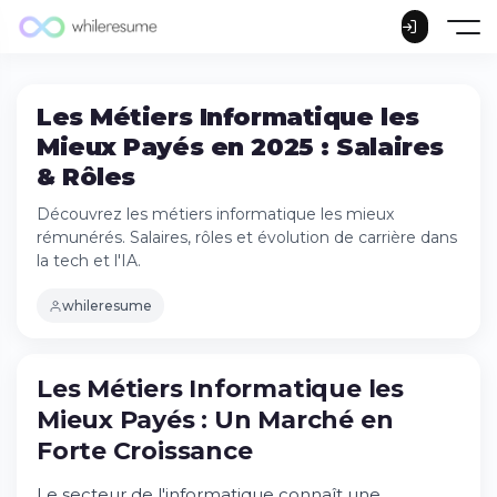
Les Métiers Informatique les
Mieux Payés en 2025 : Salaires
& Rôles
Découvrez les métiers informatique les mieux
rémunérés. Salaires, rôles et évolution de carrière dans
la tech et l'IA.
whileresume
Les Métiers Informatique les Mieux Payés :
Les Métiers Informatique les
Un Marché en Forte Croissance
Mieux Payés : Un Marché en
Essayez Whileresume
Forte Croissance
Les Postes les Plus Rémunérés dans
l'Informatique
Le secteur de l'informatique connaît une
Les Métiers Émergents Bien Rémunérés