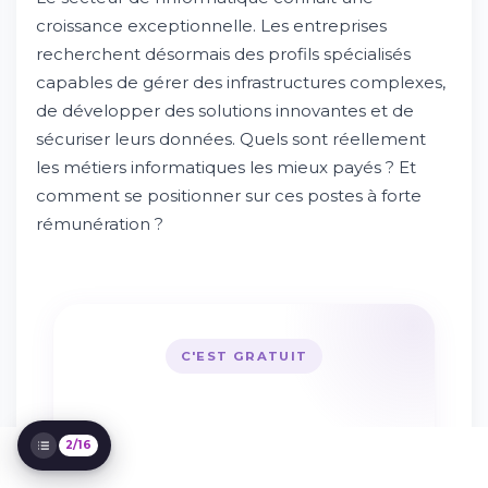
croissance exceptionnelle. Les entreprises
Les Autres Métiers Informatiques Bien
Payés
recherchent désormais des profils spécialisés
Les Métiers en Réseau et Infrastructure
capables de gérer des infrastructures complexes,
Informatique
de développer des solutions innovantes et de
Tableau Comparatif : Salaires des Métiers
Informatiques Mieux Payés
sécuriser leurs données. Quels sont réellement
Comment Maximiser Son Salaire dans la
les métiers informatiques les mieux payés ? Et
Tech ?
comment se positionner sur ces postes à forte
Les Compétences Clés pour les Métiers
rémunération ?
Informatiques Mieux Payés
Tableau Comparatif : Évolution Salariale par
Niveau d'Expérience
Les Défis du Marché de l'Emploi
Informatique
Quels Sont les Métiers Informatiques les
C'EST GRATUIT
Mieux Payés selon Votre Profil ?
Débouché et Opportunité : Comment
Trouver le Bon Emploi Informatique ?
Essayez
Forte Progression des Salaires dans l'IT :
2/16
Une Tendance Durable ?
Whileresume
Points Communs entre les Métiers