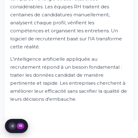
de recrutement
considérables. Les équipes RH traitent des
Quels sont les bénéfices de ces outils IA
centaines de candidatures manuellement,
dans vos processus ?
analysent chaque profil, vérifient les
L'IA pour conduire des entretiens
compétences et organisent les entretiens. Un
structurés et sans biais
logiciel de recrutement basé sur l'IA transforme
Quels sont les risques liés à l'utilisation de
l'IA dans le recrutement ?
cette réalité.
Un ATS est-il un outil d'IA ?
L'intelligence artificielle appliquée au
Comment les chatbots servent le
processus de recrutement
recrutement répond à un besoin fondamental :
Intégrer l'IA dans votre processus en toute
traiter les données candidat de manière
confiance
pertinente et rapide. Les entreprises cherchent à
Pourquoi et comment s'équiper d'un
améliorer leur efficacité sans sacrifier la qualité de
logiciel ATS
La nouvelle génération de logiciel
leurs décisions d'embauche.
d'entretien
Optimiser votre processus d'acquisition de
talents avec l'IA
Les dernières innovations dans le domaine
16
Intégrer les réseaux sociaux et le sourcing
avancé