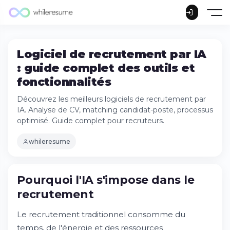
Logiciel de recrutement par IA
: guide complet des outils et
fonctionnalités
Découvrez les meilleurs logiciels de recrutement par
IA. Analyse de CV, matching candidat-poste, processus
optimisé. Guide complet pour recruteurs.
whileresume
Pourquoi l'IA s'impose dans le recrutement
Pourquoi l'IA s'impose dans le
Qu'est-ce qu'un logiciel de recrutement
recrutement
basé sur l'IA ?
Exemples de logiciels de recrutement par
Le recrutement traditionnel consomme du
IA
temps, de l'énergie et des ressources
Comment exploiter l'IA dans son processus