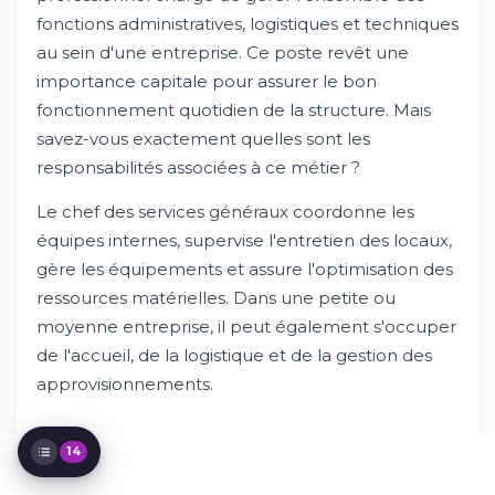
Les compétences essentielles requises
fonctions administratives, logistiques et techniques
Formation et diplômes pour devenir
responsable des services généraux
au sein d'une entreprise. Ce poste revêt une
L'expérience requise pour le poste
importance capitale pour assurer le bon
Le salaire du responsable des services
fonctionnement quotidien de la structure. Mais
généraux
savez-vous exactement quelles sont les
Les secteurs d'activité qui recrutent
responsabilités associées à ce métier ?
Les compétences comportementales
essentielles
Le chef des services généraux coordonne les
Les évolutions de carrière possibles
équipes internes, supervise l'entretien des locaux,
Les défis actuels du métier
gère les équipements et assure l'optimisation des
Le profil général d'un bon responsable des
services généraux
ressources matérielles. Dans une petite ou
Avantages et inconvénients du métier
moyenne entreprise, il peut également s'occuper
Comment développer ses compétences
de l'accueil, de la logistique et de la gestion des
en services généraux
approvisionnements.
Tendances nationales et internationales
14