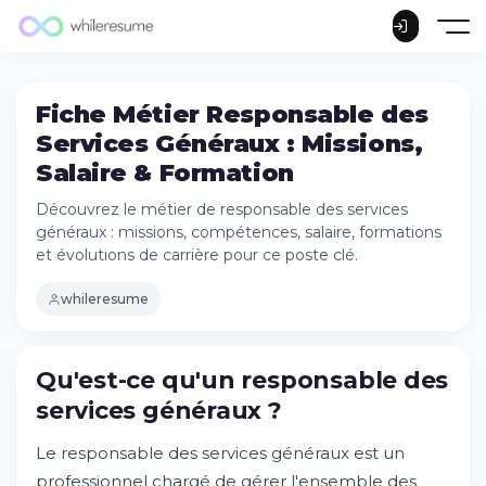
Fiche Métier Responsable des
Services Généraux : Missions,
Salaire & Formation
Découvrez le métier de responsable des services
généraux : missions, compétences, salaire, formations
et évolutions de carrière pour ce poste clé.
whileresume
Qu'est-ce qu'un responsable des
Qu'est-ce qu'un responsable des services
services généraux ?
généraux ?
Les missions principales du responsable
Le responsable des services généraux est un
des services généraux
professionnel chargé de gérer l'ensemble des