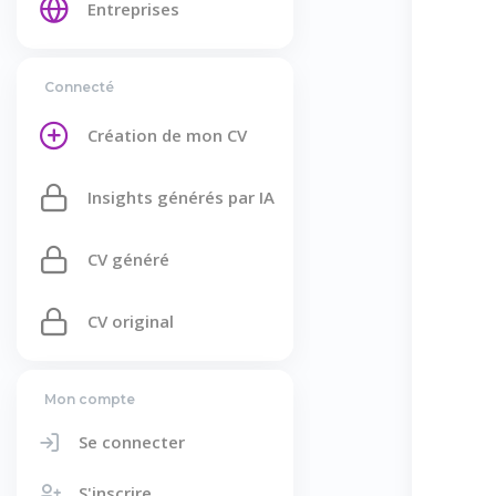
Entreprises
Connecté
Création de mon CV
Insights générés par IA
CV généré
CV original
Mon compte
Se connecter
S'inscrire