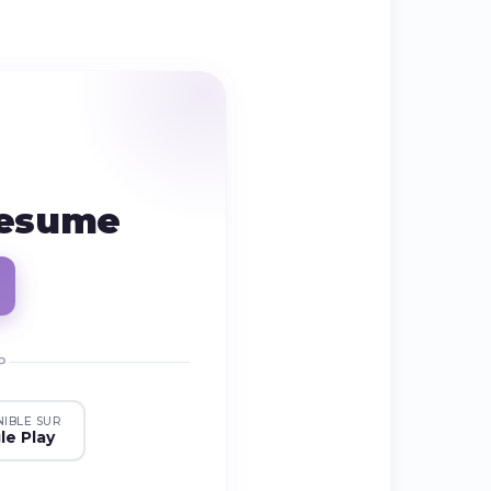
resume
P
NIBLE SUR
le Play