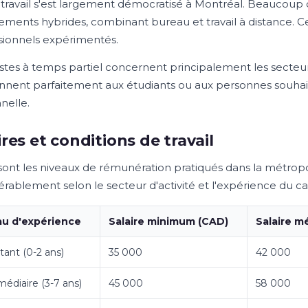
étravail s'est largement démocratisé à Montréal. Beaucoup
ments hybrides, combinant bureau et travail à distance. Cett
sionnels expérimentés.
tes à temps partiel concernent principalement les secteurs d
nnent parfaitement aux étudiants ou aux personnes souhaita
nelle.
ires et conditions de travail
sont les niveaux de rémunération pratiqués dans la métropo
érablement selon le secteur d'activité et l'expérience du ca
au d'expérience
Salaire minimum (CAD)
Salaire m
ant (0-2 ans)
35 000
42 000
médiaire (3-7 ans)
45 000
58 000