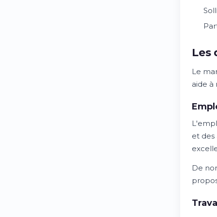
Sol
Par
Les 
Le mar
aide à 
Emplo
L'emplo
et des
excell
De nom
propos
Trava