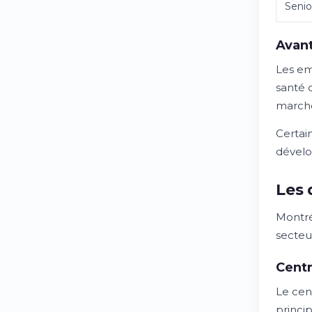
Senio
Avant
Les em
santé 
march
Certai
dévelo
Les 
Montré
secteu
Centr
Le cen
princi