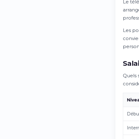
Le tél
arrange
profes
Les pos
convie
person
Sala
Quels 
consid
Nive
Début
Inter