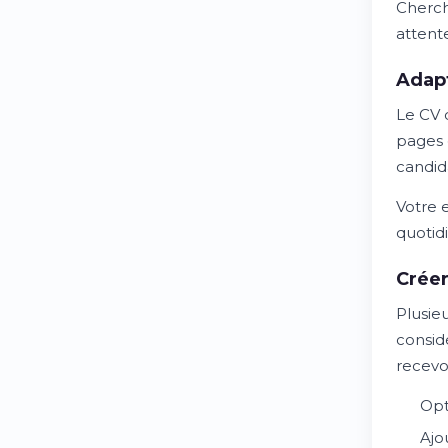
Cherch
attent
Adapt
Le CV 
pages 
candid
Votre 
quotidi
Créer
Plusie
consid
recevoi
Opt
Ajo