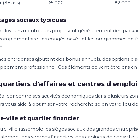
r (8+ ans)
65 000
82 000
ages sociaux typiques
ployeurs montréalais proposent généralement des package
complémentaire, les congés payés et les programmes de fo
é.
nes entreprises ajoutent des bonus annuels, des options d'
ppement professionnel. Ces éléments doivent être pris en c
quartiers d'affaires et centres d'emploi
al concentre ses activités économiques dans plusieurs zon
rs vous aide à optimiser votre recherche selon votre lieu de
e-ville et quartier financier
tre-ville rassemble les sièges sociaux des grandes entrepris
palement des services financiers, des cabinets de conseil et