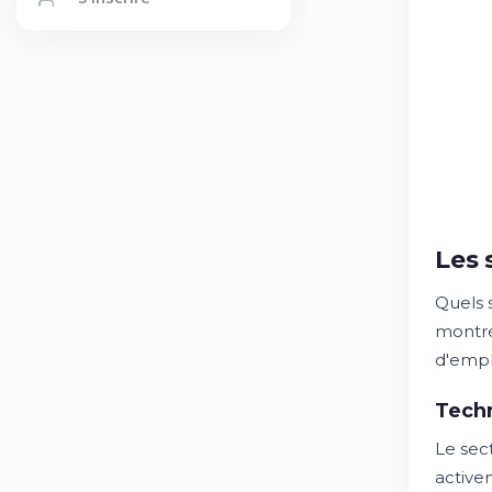
Les 
Quels 
montré
d'empl
Techn
Le sec
active