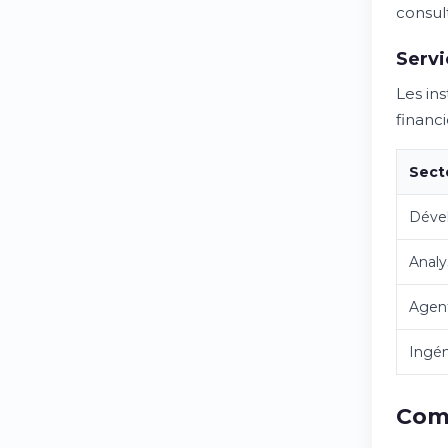
consul
Servi
Les in
financ
Sect
Déve
Analy
Agent
Ingén
Comm