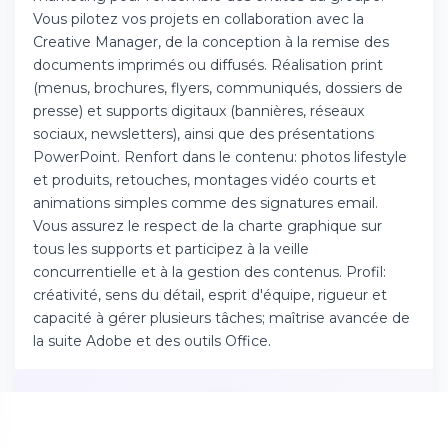
Téléchargez l'app sur l'App Store
Vous pilotez vos projets en collaboration avec la
Creative Manager, de la conception à la remise des
documents imprimés ou diffusés. Réalisation print
Continuer sur Android
(menus, brochures, flyers, communiqués, dossiers de
Téléchargez l'app sur Google Play
presse) et supports digitaux (bannières, réseaux
sociaux, newsletters), ainsi que des présentations
PowerPoint. Renfort dans le contenu: photos lifestyle
et produits, retouches, montages vidéo courts et
animations simples comme des signatures email.
Se connecter sur le web
Vous assurez le respect de la charte graphique sur
Accédez à votre compte depuis votre
tous les supports et participez à la veille
navigateur
concurrentielle et à la gestion des contenus. Profil:
créativité, sens du détail, esprit d'équipe, rigueur et
capacité à gérer plusieurs tâches; maîtrise avancée de
la suite Adobe et des outils Office.