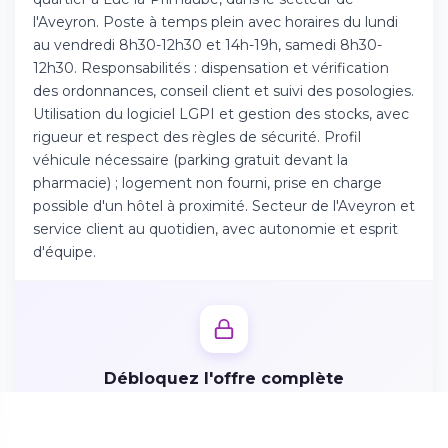
Téléchargez l'app sur l'App Store
l'Aveyron. Poste à temps plein avec horaires du lundi
au vendredi 8h30-12h30 et 14h-19h, samedi 8h30-
12h30. Responsabilités : dispensation et vérification
Continuer sur Android
des ordonnances, conseil client et suivi des posologies.
Téléchargez l'app sur Google Play
Utilisation du logiciel LGPI et gestion des stocks, avec
rigueur et respect des règles de sécurité. Profil
véhicule nécessaire (parking gratuit devant la
pharmacie) ; logement non fourni, prise en charge
possible d'un hôtel à proximité. Secteur de l'Aveyron et
Se connecter sur le web
service client au quotidien, avec autonomie et esprit
Accédez à votre compte depuis votre
d'équipe.
navigateur
Débloquez l'offre complète
Créez votre profil candidat en 2 minutes pour accéder
aux missions, avantages et postuler directement