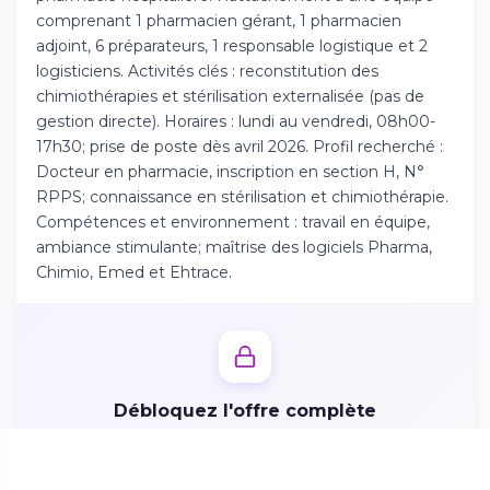
Téléchargez l'app sur l'App Store
comprenant 1 pharmacien gérant, 1 pharmacien
adjoint, 6 préparateurs, 1 responsable logistique et 2
logisticiens. Activités clés : reconstitution des
Continuer sur Android
chimiothérapies et stérilisation externalisée (pas de
Téléchargez l'app sur Google Play
gestion directe). Horaires : lundi au vendredi, 08h00-
17h30; prise de poste dès avril 2026. Profil recherché :
Docteur en pharmacie, inscription en section H, N°
RPPS; connaissance en stérilisation et chimiothérapie.
Compétences et environnement : travail en équipe,
Se connecter sur le web
ambiance stimulante; maîtrise des logiciels Pharma,
Accédez à votre compte depuis votre
Chimio, Emed et Ehtrace.
navigateur
Débloquez l'offre complète
Créez votre profil candidat en 2 minutes pour accéder
aux missions, avantages et postuler directement