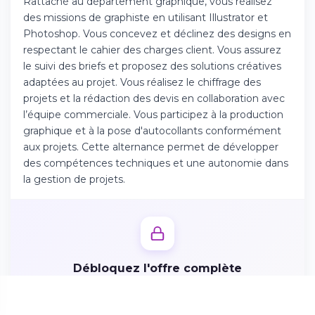
Rattaché au département graphique, vous réalisez
Téléchargez l'app sur l'App Store
des missions de graphiste en utilisant Illustrator et
Photoshop. Vous concevez et déclinez des designs en
respectant le cahier des charges client. Vous assurez
Continuer sur Android
le suivi des briefs et proposez des solutions créatives
Téléchargez l'app sur Google Play
adaptées au projet. Vous réalisez le chiffrage des
projets et la rédaction des devis en collaboration avec
l’équipe commerciale. Vous participez à la production
graphique et à la pose d'autocollants conformément
Se connecter sur le web
aux projets. Cette alternance permet de développer
des compétences techniques et une autonomie dans
Accédez à votre compte depuis votre
la gestion de projets.
navigateur
Débloquez l'offre complète
Créez votre profil candidat en 2 minutes pour accéder
aux missions, avantages et postuler directement