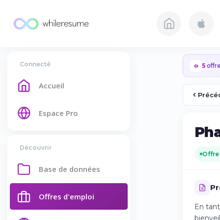
Connecté
5
offre
Accueil
Précé
Espace Pro
Pha
Découvrir
Offre
Base de données
Pr
Offres d'emploi
En tant
bienvei