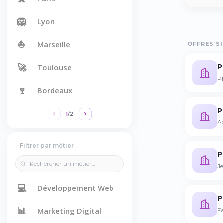
🦁
Lyon
⛵
Marseille
OFFRES SI
🚀
P
Toulouse
P
🍷
Bordeaux
P
1
/
2
Ad
Filtrer par métier
P
J
💻
Développement Web
P
📊
Marketing Digital
Fa