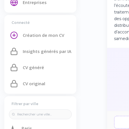
Entreprises
l’écout
traitem
des opp
Connecté
distrib
d’accom
Création de mon CV
samedi
Insights générés par IA
CV généré
CV original
Filtrer par ville
🗼
Paris