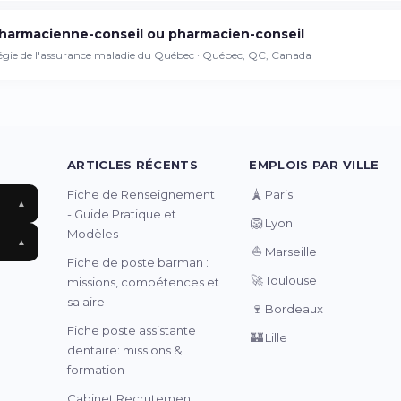
harmacienne-conseil ou pharmacien-conseil
égie de l'assurance maladie du Québec · Québec, QC, Canada
ARTICLES RÉCENTS
EMPLOIS PAR VILLE
🗼
Fiche de Renseignement
Paris
▲
- Guide Pratique et
🦁
Lyon
Modèles
▲
⛵
Marseille
Fiche de poste barman :
🚀
Toulouse
missions, compétences et
salaire
🍷
Bordeaux
Fiche poste assistante
🏰
Lille
dentaire: missions &
formation
Cabinet Recrutement