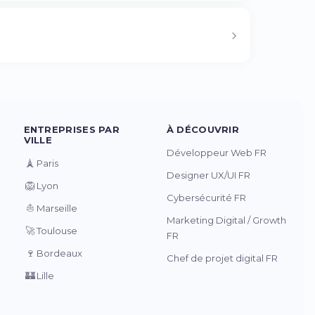
ENTREPRISES PAR
À DÉCOUVRIR
VILLE
Développeur Web FR
🗼
Paris
Designer UX/UI FR
🦁
Lyon
Cybersécurité FR
⛵
Marseille
Marketing Digital / Growth
🚀
Toulouse
FR
🍷
Bordeaux
Chef de projet digital FR
🏰
Lille