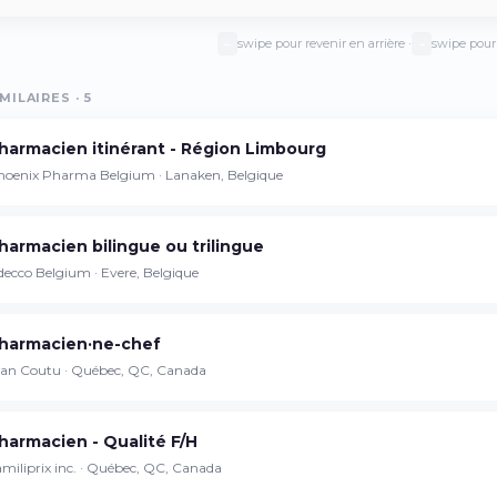
swipe pour revenir en arrière ·
swipe pour 
←
→
MILAIRES · 5
Continuer sur iPhone
Téléchargez l'app sur l'App Store
harmacien itinérant - Région Limbourg
hoenix Pharma Belgium · Lanaken, Belgique
Continuer sur Android
Téléchargez l'app sur Google Play
harmacien bilingue ou trilingue
ecco Belgium · Evere, Belgique
harmacien·ne-chef
Se connecter sur le web
ean Coutu · Québec, QC, Canada
Accédez à votre compte depuis votre
navigateur
harmacien - Qualité F/H
miliprix inc. · Québec, QC, Canada