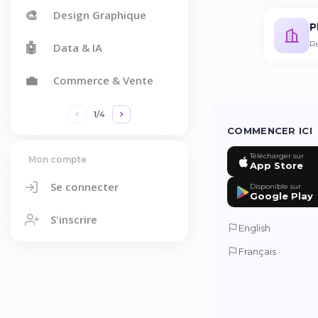
🎨
Design Graphique
P
R
🤖
Data & IA
💼
Commerce & Vente
1
/
4
COMMENCER ICI
Télécharger sur
Mon compte
App Store
Se connecter
Disponible sur
Google Play
S'inscrire
English
Français