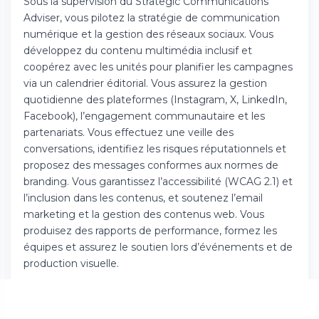
Sous la supervision du Strategic Communications
Téléchargez l'app sur l'App Store
Adviser, vous pilotez la stratégie de communication
numérique et la gestion des réseaux sociaux. Vous
développez du contenu multimédia inclusif et
Continuer sur Android
coopérez avec les unités pour planifier les campagnes
Téléchargez l'app sur Google Play
via un calendrier éditorial. Vous assurez la gestion
quotidienne des plateformes (Instagram, X, LinkedIn,
Facebook), l’engagement communautaire et les
partenariats. Vous effectuez une veille des
Se connecter sur le web
conversations, identifiez les risques réputationnels et
proposez des messages conformes aux normes de
Accédez à votre compte depuis votre
branding. Vous garantissez l’accessibilité (WCAG 2.1) et
navigateur
l’inclusion dans les contenus, et soutenez l’email
marketing et la gestion des contenus web. Vous
produisez des rapports de performance, formez les
équipes et assurez le soutien lors d’événements et de
production visuelle.