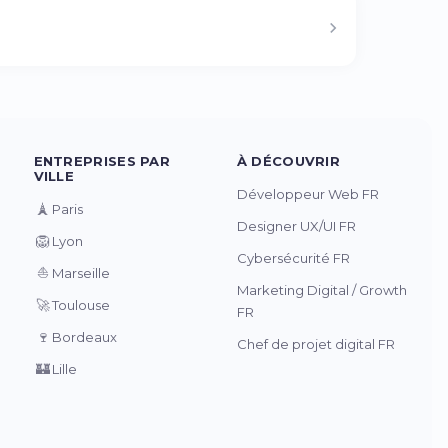
ENTREPRISES PAR
À DÉCOUVRIR
VILLE
Développeur Web FR
🗼
Paris
Designer UX/UI FR
🦁
Lyon
Cybersécurité FR
⛵
Marseille
Marketing Digital / Growth
🚀
Toulouse
FR
🍷
Bordeaux
Chef de projet digital FR
🏰
Lille