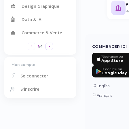
P
🎨
Design Graphique
R
🤖
Data & IA
💼
Commerce & Vente
COMMENCER ICI
1
/
4
Télécharger sur
App Store
Mon compte
Disponible sur
Google Play
Se connecter
English
S'inscrire
Français