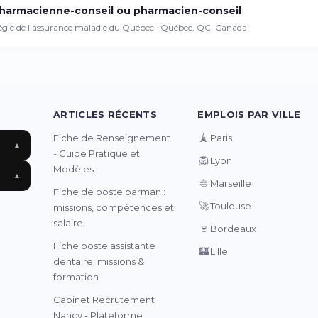
harmacienne-conseil ou pharmacien-conseil
égie de l'assurance maladie du Québec · Québec, QC, Canada
ARTICLES RÉCENTS
EMPLOIS PAR VILLE
🗼
Fiche de Renseignement
Paris
▲
- Guide Pratique et
🦁
Lyon
Modèles
▲
⛵
Marseille
Fiche de poste barman :
🚀
Toulouse
missions, compétences et
salaire
🍷
Bordeaux
Fiche poste assistante
🏰
Lille
dentaire: missions &
formation
Cabinet Recrutement
Nancy - Plateforme