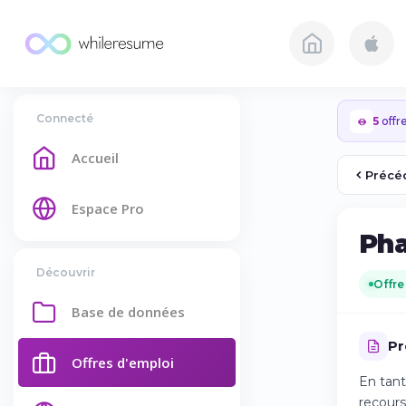
Connecté
5
offre
Accueil
Précé
Espace Pro
Pha
Découvrir
Offre
Base de données
Pr
Offres d'emploi
En tant
recours