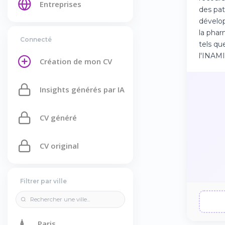
Entreprises
des pat
dévelop
la phar
Connecté
tels qu
l'INAMI
Création de mon CV
Insights générés par IA
CV généré
CV original
Filtrer par ville
🗼
Paris