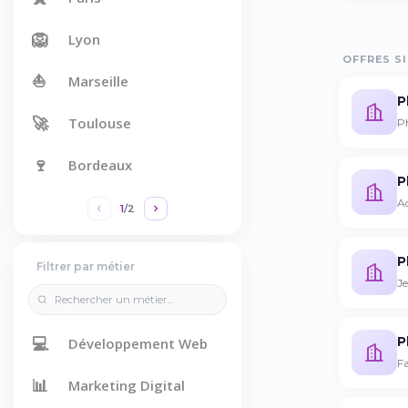
🦁
Lyon
OFFRES SI
⛵
Marseille
P
🚀
Toulouse
P
🍷
Bordeaux
P
Ad
1
/
2
P
Filtrer par métier
J
💻
P
Développement Web
Fa
📊
Marketing Digital