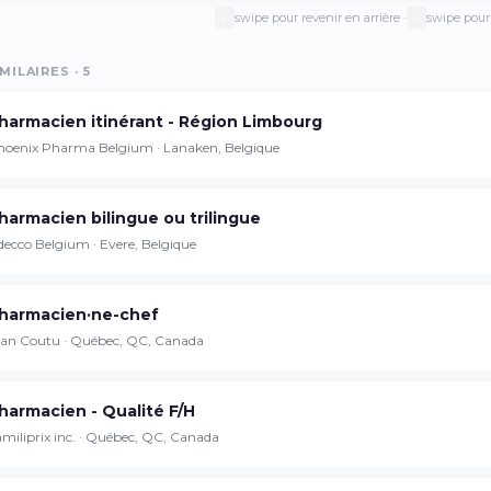
swipe pour revenir en arrière ·
swipe pour 
←
→
MILAIRES · 5
Continuer sur iPhone
harmacien itinérant - Région Limbourg
Téléchargez l'app sur l'App Store
hoenix Pharma Belgium · Lanaken, Belgique
Continuer sur Android
harmacien bilingue ou trilingue
Téléchargez l'app sur Google Play
ecco Belgium · Evere, Belgique
harmacien·ne-chef
Se connecter sur le web
ean Coutu · Québec, QC, Canada
Accédez à votre compte depuis votre
navigateur
harmacien - Qualité F/H
miliprix inc. · Québec, QC, Canada