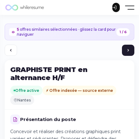
5
offres similaires sélectionnées · glissez la card pour
1 / 6
naviguer
GRAPHISTE PRINT en
alternance H/F
Offre active
⚡ Offre indexée — source externe
Nantes
Présentation du poste
Concevoir et réaliser des créations graphiques print
Continuer sur iPhone
variées et séduisantes. Proposer et défendre des