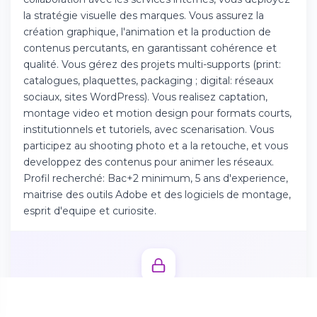
Téléchargez l'app sur l'App Store
la stratégie visuelle des marques. Vous assurez la
création graphique, l'animation et la production de
contenus percutants, en garantissant cohérence et
Continuer sur Android
qualité. Vous gérez des projets multi-supports (print:
Téléchargez l'app sur Google Play
catalogues, plaquettes, packaging ; digital: réseaux
sociaux, sites WordPress). Vous realisez captation,
montage video et motion design pour formats courts,
institutionnels et tutoriels, avec scenarisation. Vous
participez au shooting photo et a la retouche, et vous
Se connecter sur le web
developpez des contenus pour animer les réseaux.
Accédez à votre compte depuis votre
Profil recherché: Bac+2 minimum, 5 ans d'experience,
navigateur
maitrise des outils Adobe et des logiciels de montage,
esprit d'equipe et curiosite.
Débloquez l'offre complète