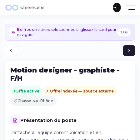
5
offres similaires sélectionnées · glissez la card pour
1 / 6
naviguer
Motion designer - graphiste -
F/H
Offre active
⚡ Offre indexée — source externe
Chasse-sur-Rhône
Présentation du poste
Rattaché à l'équipe communication et en
Continuer sur iPhone
collaboration avec les services internes, vous déployez