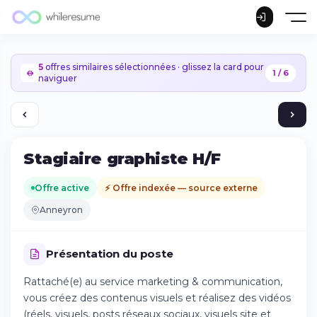
5
offres similaires sélectionnées · glissez la card pour
1 / 6
naviguer
Stagiaire graphiste H/F
Offre active
⚡ Offre indexée — source externe
Anneyron
Présentation du poste
Rattaché(e) au service marketing & communication,
vous créez des contenus visuels et réalisez des vidéos
Continuer sur iPhone
(réels, visuels, posts réseaux sociaux, visuels site et