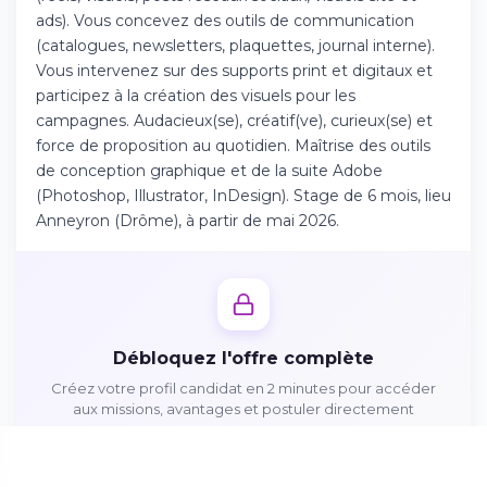
Téléchargez l'app sur l'App Store
ads). Vous concevez des outils de communication
(catalogues, newsletters, plaquettes, journal interne).
Vous intervenez sur des supports print et digitaux et
Continuer sur Android
participez à la création des visuels pour les
Téléchargez l'app sur Google Play
campagnes. Audacieux(se), créatif(ve), curieux(se) et
force de proposition au quotidien. Maîtrise des outils
de conception graphique et de la suite Adobe
(Photoshop, Illustrator, InDesign). Stage de 6 mois, lieu
Anneyron (Drôme), à partir de mai 2026.
Se connecter sur le web
Accédez à votre compte depuis votre
navigateur
Débloquez l'offre complète
Créez votre profil candidat en 2 minutes pour accéder
aux missions, avantages et postuler directement
Créer mon profil gratuitement