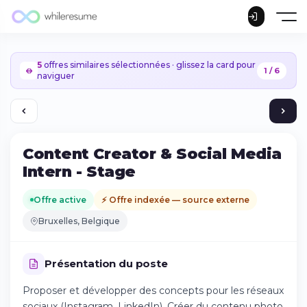
5
offres similaires sélectionnées · glissez la card pour
1 / 6
naviguer
Content Creator & Social Media
Intern - Stage
Offre active
⚡ Offre indexée — source externe
Bruxelles, Belgique
Présentation du poste
Proposer et développer des concepts pour les réseaux
Continuer sur iPhone
sociaux (Instagram, LinkedIn). Créer du contenu photo