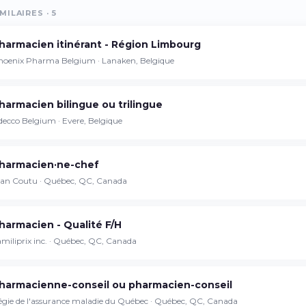
MILAIRES · 5
Continuer sur iPhone
harmacien itinérant - Région Limbourg
hoenix Pharma Belgium · Lanaken, Belgique
Téléchargez l'app sur l'App Store
harmacien bilingue ou trilingue
Continuer sur Android
ecco Belgium · Evere, Belgique
Téléchargez l'app sur Google Play
harmacien·ne-chef
ean Coutu · Québec, QC, Canada
Se connecter sur le web
Accédez à votre compte depuis votre
harmacien - Qualité F/H
navigateur
miliprix inc. · Québec, QC, Canada
harmacienne-conseil ou pharmacien-conseil
égie de l'assurance maladie du Québec · Québec, QC, Canada