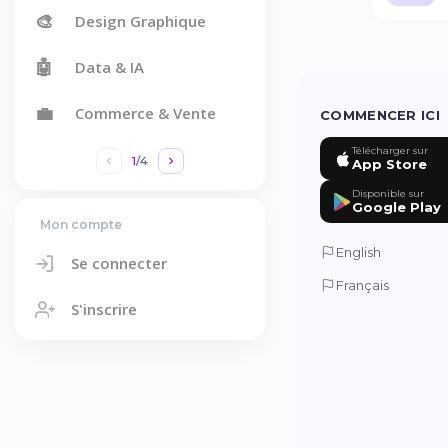
🎨
Design Graphique
🤖
Data & IA
💼
Commerce & Vente
COMMENCER ICI
Télécharger sur
1
/
4
App Store
Disponible sur
Google Play
Mon compte
English
Se connecter
Français
S'inscrire