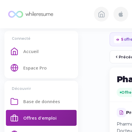
Connecté
5
offre
Accueil
Précé
Espace Pro
Pha
Découvrir
Offre
Base de données
Pr
Offres d'emploi
Pharmac
Docteur