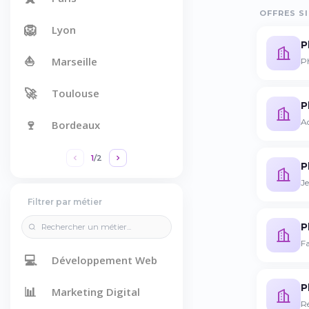
OFFRES SI
🦁
Lyon
P
⛵
Marseille
P
🚀
Toulouse
P
Ad
🍷
Bordeaux
1
/
2
P
J
Filtrer par métier
P
Fa
💻
Développement Web
P
📊
Marketing Digital
R