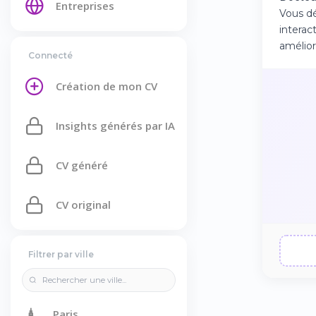
Entreprises
Vous dé
interac
amélior
Connecté
Création de mon CV
Insights générés par IA
CV généré
CV original
Filtrer par ville
🗼
Paris