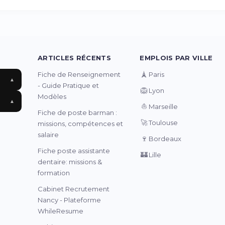
ARTICLES RÉCENTS
EMPLOIS PAR VILLE
🗼
Fiche de Renseignement
Paris
▲
- Guide Pratique et
🦁
Lyon
Modèles
▲
⛵
Marseille
Fiche de poste barman :
🚀
Toulouse
missions, compétences et
salaire
🍷
Bordeaux
Fiche poste assistante
🏰
Lille
dentaire: missions &
formation
Cabinet Recrutement
Nancy - Plateforme
WhileResume