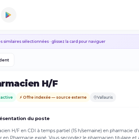
s similaires sélectionnées · glissez la card pour naviguer
dent
rmacien H/F
 active
⚡ Offre indexée — source externe
Vallauris
ésentation du poste
ien H/F en CDI à temps partiel (15 h/semaine) en pharmacie d'of
 en Pharmacie exigé. Vous secondez le pharmacien titulaire et as