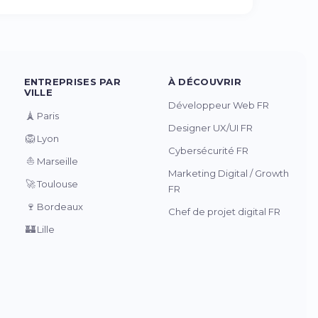
ENTREPRISES PAR
À DÉCOUVRIR
VILLE
Développeur Web FR
🗼
Paris
Designer UX/UI FR
🦁
Lyon
Cybersécurité FR
⛵
Marseille
Marketing Digital / Growth
🚀
Toulouse
FR
🍷
Bordeaux
Chef de projet digital FR
🏰
Lille