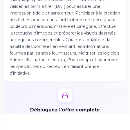
Téléchargez l'app sur l'App Store
valider les bons à tirer (BAT) pour assurer une
impression fidèle et sans erreur. Participer à la création
des fiches produit dans l’outil interne en renseignant
Continuer sur Android
couleurs, dimensions, matière et catégorie. Effectuer
Téléchargez l'app sur Google Play
la retouche d’images et préparer les visuels destinés
aux équipes commerciales. Garantir la qualité et la
fiabilité des données en vérifiant les informations
fournies par les sites fournisseurs. Maîtriser les logiciels
Adobe (Illustrator, InDesign, Photoshop) et apprendre
Se connecter sur le web
les spécificités du secteur, en faisant preuve
Accédez à votre compte depuis votre
d’initiative.
navigateur
Débloquez l'offre complète
Créez votre profil candidat en 2 minutes pour accéder
aux missions, avantages et postuler directement