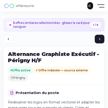
5
offres similaires sélectionnées · glissez la card pour
1 / 6
naviguer
Alternance Graphiste Exécutif -
Périgny H/F
Offre active
⚡ Offre indexée — source externe
Périgny
Présentation du poste
Redessiner les logos en format vectoriel et adapter les
Continuer sur iPhone
marquages pour les supports et clients. Créer et