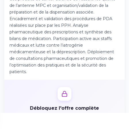
Téléchargez l'app sur l'App Store
de l’antenne MPC et organisation/validation de la
préparation et de la dispensation associée.
Encadrement et validation des procédures de PDA
Continuer sur Android
réalisées sur place par les PPH. Analyse
Téléchargez l'app sur Google Play
pharmaceutique des prescriptions et synthèse des
bilans de médication. Participation active aux staffs
médicaux et lutte contre l’iatrogénie
médicamenteuse et la déprescription. Déploiement
de consultations pharmaceutiques et promotion de
Se connecter sur le web
l’optimisation des pratiques et de la sécurité des
Accédez à votre compte depuis votre
patients.
navigateur
Débloquez l'offre complète
Créez votre profil candidat en 2 minutes pour accéder
aux missions, avantages et postuler directement