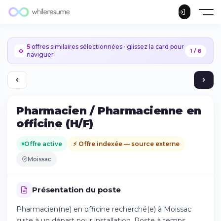
5
offres similaires sélectionnées · glissez la card pour
1 / 6
naviguer
Pharmacien / Pharmacienne en
officine (H/F)
Offre active
⚡ Offre indexée — source externe
Moissac
Présentation du poste
Pharmacien(ne) en officine recherché(e) à Moissac
Continuer sur iPhone
suite à un départ pour installation. Poste à temps