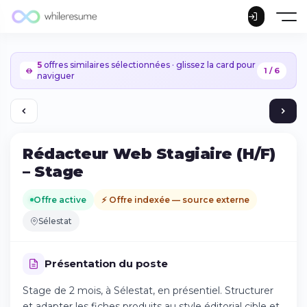
5
offres similaires sélectionnées · glissez la card pour
1 / 6
naviguer
Rédacteur Web Stagiaire (H/F)
– Stage
Offre active
⚡ Offre indexée — source externe
Sélestat
Présentation du poste
Stage de 2 mois, à Sélestat, en présentiel. Structurer
Continuer sur iPhone
et adapter les fiches produits au style éditorial cible et