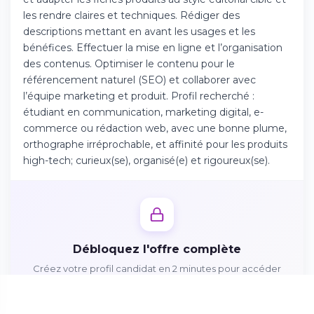
Téléchargez l'app sur l'App Store
les rendre claires et techniques. Rédiger des
descriptions mettant en avant les usages et les
bénéfices. Effectuer la mise en ligne et l’organisation
Continuer sur Android
des contenus. Optimiser le contenu pour le
Téléchargez l'app sur Google Play
référencement naturel (SEO) et collaborer avec
l’équipe marketing et produit. Profil recherché :
étudiant en communication, marketing digital, e-
commerce ou rédaction web, avec une bonne plume,
orthographe irréprochable, et affinité pour les produits
Se connecter sur le web
high-tech; curieux(se), organisé(e) et rigoureux(se).
Accédez à votre compte depuis votre
navigateur
Débloquez l'offre complète
Créez votre profil candidat en 2 minutes pour accéder
aux missions, avantages et postuler directement
Créer mon profil gratuitement