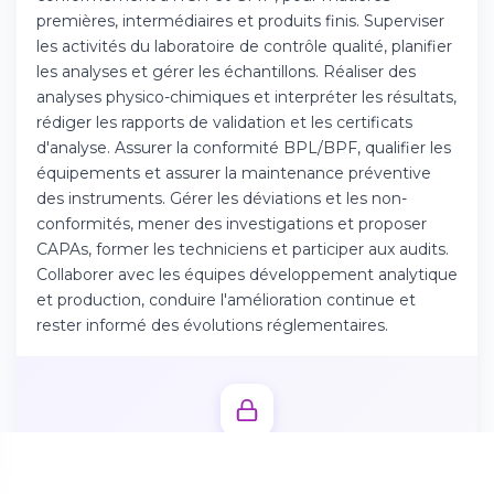
Téléchargez l'app sur l'App Store
premières, intermédiaires et produits finis. Superviser
les activités du laboratoire de contrôle qualité, planifier
les analyses et gérer les échantillons. Réaliser des
Continuer sur Android
analyses physico-chimiques et interpréter les résultats,
Téléchargez l'app sur Google Play
rédiger les rapports de validation et les certificats
d'analyse. Assurer la conformité BPL/BPF, qualifier les
équipements et assurer la maintenance préventive
des instruments. Gérer les déviations et les non-
conformités, mener des investigations et proposer
Se connecter sur le web
CAPAs, former les techniciens et participer aux audits.
Accédez à votre compte depuis votre
Collaborer avec les équipes développement analytique
navigateur
et production, conduire l'amélioration continue et
rester informé des évolutions réglementaires.
Débloquez l'offre complète