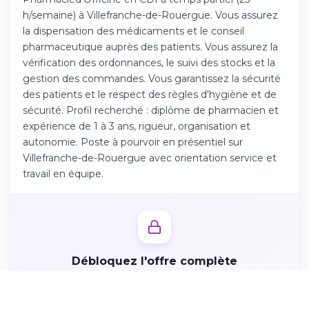
Téléchargez l'app sur l'App Store
h/semaine) à Villefranche-de-Rouergue. Vous assurez
la dispensation des médicaments et le conseil
pharmaceutique auprès des patients. Vous assurez la
Continuer sur Android
vérification des ordonnances, le suivi des stocks et la
Téléchargez l'app sur Google Play
gestion des commandes. Vous garantissez la sécurité
des patients et le respect des règles d'hygiène et de
sécurité. Profil recherché : diplôme de pharmacien et
expérience de 1 à 3 ans, rigueur, organisation et
autonomie. Poste à pourvoir en présentiel sur
Se connecter sur le web
Villefranche-de-Rouergue avec orientation service et
Accédez à votre compte depuis votre
travail en équipe.
navigateur
Débloquez l'offre complète
Créez votre profil candidat en 2 minutes pour accéder
aux missions, avantages et postuler directement