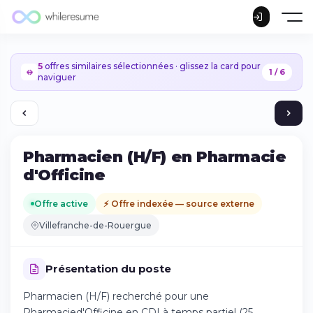
5
offres similaires sélectionnées · glissez la card pour
1 / 6
naviguer
Pharmacien (H/F) en Pharmacie
d'Officine
Offre active
⚡ Offre indexée — source externe
Villefranche-de-Rouergue
Présentation du poste
Pharmacien (H/F) recherché pour une
Continuer sur iPhone
Pharmacied'Officine en CDI à temps partiel (25