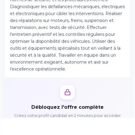
Téléchargez l'app sur l'App Store
Diagnostiquer les défaillances mécaniques, électriques
et électroniques pour cibler les interventions. Réaliser
des réparations sur moteurs, freins, suspension et
Continuer sur Android
transmission, avec tests de sécurité. Effectuer
Téléchargez l'app sur Google Play
l'entretien préventif et les contrôles réguliers pour
optimiser la disponibilité des véhicules. Utiliser des
outils et équipements spécialisés tout en veillant à la
sécurité et à la qualité. Travailler en équipe dans un
environnement exigeant, autonome et axé sur
Se connecter sur le web
l'excellence opérationnelle.
Accédez à votre compte depuis votre
navigateur
Débloquez l'offre complète
Créez votre profil candidat en 2 minutes pour accéder
aux missions, avantages et postuler directement
Créer mon profil gratuitement