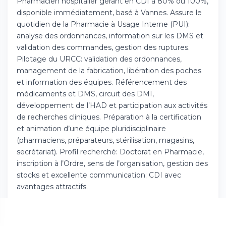
Pharmacien hospitalier gérant en CDI à 80% ou 100%,
Téléchargez l'app sur l'App Store
disponible immédiatement, basé à Vannes. Assure le
quotidien de la Pharmacie à Usage Interne (PUI):
analyse des ordonnances, information sur les DMS et
Continuer sur Android
validation des commandes, gestion des ruptures.
Téléchargez l'app sur Google Play
Pilotage du URCC: validation des ordonnances,
management de la fabrication, libération des poches
et information des équipes. Référencement des
médicaments et DMS, circuit des DMI,
Se connecter sur le web
développement de l’HAD et participation aux activités
de recherches cliniques. Préparation à la certification
Accédez à votre compte depuis votre
et animation d’une équipe pluridisciplinaire
navigateur
(pharmaciens, préparateurs, stérilisation, magasins,
secrétariat). Profil recherché: Doctorat en Pharmacie,
inscription à l’Ordre, sens de l’organisation, gestion des
stocks et excellente communication; CDI avec
avantages attractifs.