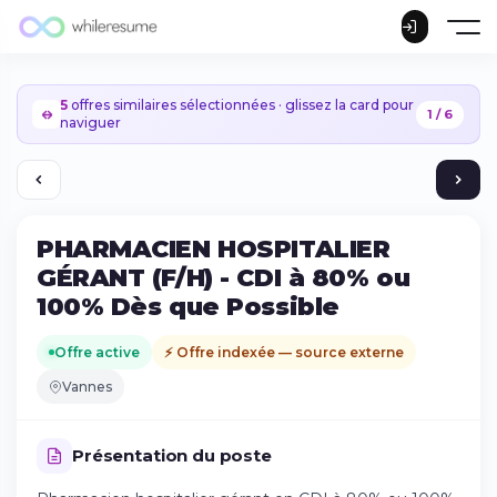
5
offres similaires sélectionnées · glissez la card pour
1 / 6
naviguer
PHARMACIEN HOSPITALIER
GÉRANT (F/H) - CDI à 80% ou
100% Dès que Possible
Offre active
⚡ Offre indexée — source externe
Vannes
Présentation du poste
Continuer sur iPhone