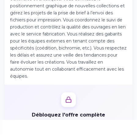
Téléchargez l'app sur l'App Store
positionnement graphique de nouvelles collections et
gérez les projets de la prise de brief à l’envoi des
fichiers pour impression. Vous coordonnez le suivi de
Continuer sur Android
production et contrôlez la qualité des ouvrages en lien
Téléchargez l'app sur Google Play
avec le service fabrication. Vous réalisez des gabarits
pour les équipes externes en tenant compte des
spécificités (coédition, bichromie, etc.). Vous respectez
les délais et assurez une veille des tendances pour
faire évoluer les créations. Vous travaillez en
Se connecter sur le web
autonomie tout en collaborant efficacement avec les
Accédez à votre compte depuis votre
équipes.
navigateur
Débloquez l'offre complète
Créez votre profil candidat en 2 minutes pour accéder
aux missions, avantages et postuler directement