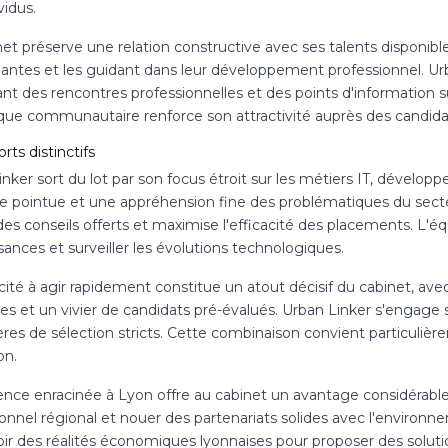
vidus.
et préserve une relation constructive avec ses talents disponible
ntes et les guidant dans leur développement professionnel. 
ant des rencontres professionnelles et des points d'information 
ue communautaire renforce son attractivité auprès des candidat
orts distinctifs
nker sort du lot par son focus étroit sur les métiers IT, dévelo
se pointue et une appréhension fine des problématiques du secte
des conseils offerts et maximise l'efficacité des placements. L'é
ances et surveiller les évolutions technologiques.
cité à agir rapidement constitue un atout décisif du cabinet, av
es et un vivier de candidats pré-évalués. Urban Linker s'engage 
ères de sélection stricts. Cette combinaison convient particuliè
on.
ence enracinée à Lyon offre au cabinet un avantage considérable 
onnel régional et nouer des partenariats solides avec l'environn
oir des réalités économiques lyonnaises pour proposer des soluti