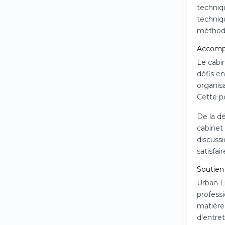
techniq
techniq
méthodo
Accompa
Le cabi
défis en
organisa
Cette po
De la dé
cabinet 
discuss
satisfai
Soutien 
Urban L
profess
matière 
d'entre