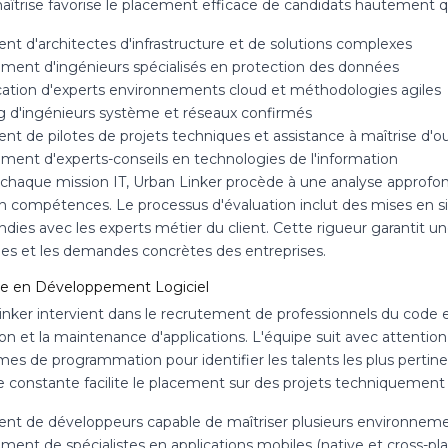
îtrise favorise le placement efficace de candidats hautement qua
nt d'architectes d'infrastructure et de solutions complexes
ment d'ingénieurs spécialisés en protection des données
ication d'experts environnements cloud et méthodologies agiles
g d'ingénieurs système et réseaux confirmés
nt de pilotes de projets techniques et assistance à maîtrise d'o
ment d'experts-conseils en technologies de l'information
 chaque mission IT, Urban Linker procède à une analyse approfo
en compétences. Le processus d'évaluation inclut des mises en si
ndies avec les experts métier du client. Cette rigueur garantit 
es et les demandes concrètes des entreprises.
se en Développement Logiciel
nker intervient dans le recrutement de professionnels du code et
ion et la maintenance d'applications. L'équipe suit avec attention
es de programmation pour identifier les talents les plus pertine
ce constante facilite le placement sur des projets techniquement
nt de développeurs capable de maîtriser plusieurs environnem
ment de spécialistes en applications mobiles (native et cross-pl