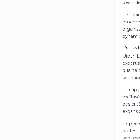
des indi
Le cabin
émergea
organis
dynamiq
Points f
Urban Li
experti
qualité 
connaiss
La capa
maîtrisé
des crit
expansi
La prés
professi
son sav