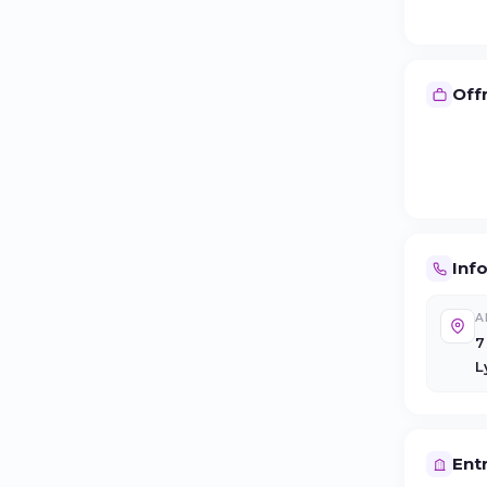
Offr
Inf
A
7
L
Entr