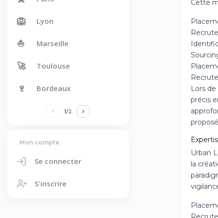
Cette ma
🦁
Lyon
Placeme
Recrute
⛵
Marseille
Identif
Sourcin
🚀
Toulouse
Placeme
Recrute
🍷
Bordeaux
Lors de
précis 
approfo
1
/
2
proposé
Experti
Mon compte
Urban Li
Se connecter
la créat
paradigm
S'inscrire
vigilan
Placeme
Recrute