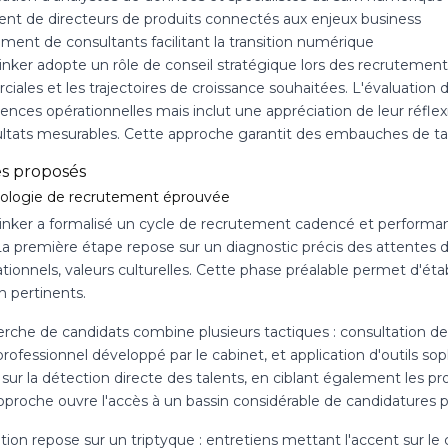
nt de directeurs de produits connectés aux enjeux business
ment de consultants facilitant la transition numérique
inker adopte un rôle de conseil stratégique lors des recrutement
ales et les trajectoires de croissance souhaitées. L'évaluation 
nces opérationnelles mais inclut une appréciation de leur réflex
ultats mesurables. Cette approche garantit des embauches de tal
es proposés
logie de recrutement éprouvée
inker a formalisé un cycle de recrutement cadencé et performan
 La première étape repose sur un diagnostic précis des attentes d
tionnels, valeurs culturelles. Cette phase préalable permet d'étab
n pertinents.
rche de candidats combine plusieurs tactiques : consultation de f
rofessionnel développé par le cabinet, et application d'outils s
 sur la détection directe des talents, en ciblant également les 
pproche ouvre l'accès à un bassin considérable de candidatures p
tion repose sur un triptyque : entretiens mettant l'accent sur le 