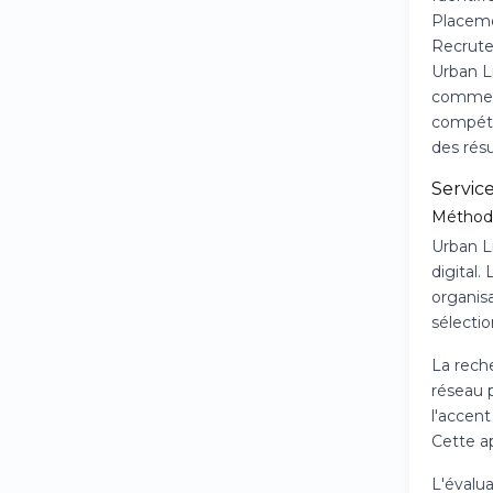
Placeme
Recrute
Urban L
commerci
compéte
des rés
Servic
Méthodo
Urban L
digital.
organisa
sélectio
La reche
réseau p
l'accent
Cette a
L'évalua