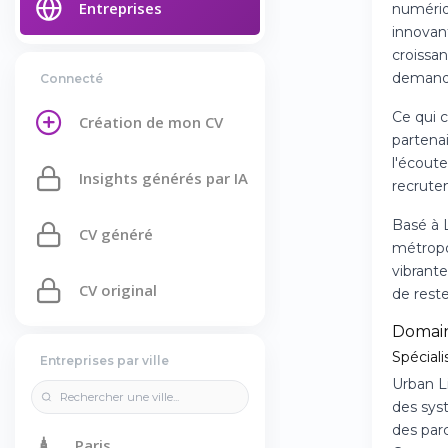
Entreprises
numériq
innovan
croissa
demande
Connecté
Ce qui 
Création de mon CV
partenai
l'écout
Insights générés par IA
recrutem
Basé à 
CV généré
métropo
vibrant
CV original
de reste
Domain
Spéciali
Entreprises par ville
Urban Li
des syst
des par
🗼
Paris