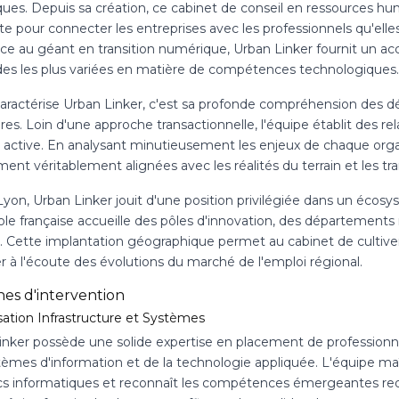
ues. Depuis sa création, ce cabinet de conseil en ressources hu
te pour connecter les entreprises avec les professionnels qu'ell
nce au géant en transition numérique, Urban Linker fournit un
s les plus variées en matière de compétences technologiques.
caractérise Urban Linker, c'est sa profonde compréhension des dé
res. Loin d'une approche transactionnelle, l'équipe établit des re
e active. En analysant minutieusement les enjeux de chaque organ
ent véritablement alignées avec les réalités du terrain et les tr
Lyon, Urban Linker jouit d'une position privilégiée dans un éco
le française accueille des pôles d'innovation, des départements
e. Cette implantation géographique permet au cabinet de cultiver
r à l'écoute des évolutions du marché de l'emploi régional.
es d'intervention
sation Infrastructure et Systèmes
nker possède une solide expertise en placement de professionnels
èmes d'information et de la technologie appliquée. L'équipe maît
cs informatiques et reconnaît les compétences émergeantes requ