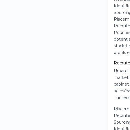
Identif
Sourcing
Placemen
Recrute
Pour le
potentie
stack t
profils
Recrute
Urban L
marketi
cabinet
accéléra
numériq
Placemen
Recrute
Sourcin
Identifi