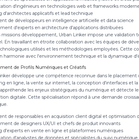
ication d'ingénieurs en technologies web et frameworks modern
 d'architectes applicatifs et lead technique
t de développeurs en intelligence artificielle et data science
ment d'experts en architecture d'applications distribuées
s missions développement, Urban Linker impose une validation 
l. En travaillant en étroite collaboration avec les équipes de dév
echnologiques utilisés et les méthodologies employées. Cette
 en harmonie avec l'environnement technique et la dynamique d'é
ment de Profils Numériques et Créatifs
inker développe une compétence reconnue dans le placement de t
ng en ligne, la vente sur internet, la conception d'interfaces e
 appréhende les enjeux stratégiques du numérique et détecte le
tion digitale. Cette spécialisation répond à une demande croissa
ue.
t de responsables en acquisition client digital et optimisation 
ment de designers UX/UI et chefs de produit innovants
g d'experts en vente en ligne et plateformes numériques
cation d'analystes de données et spécialistes du suivi numérique