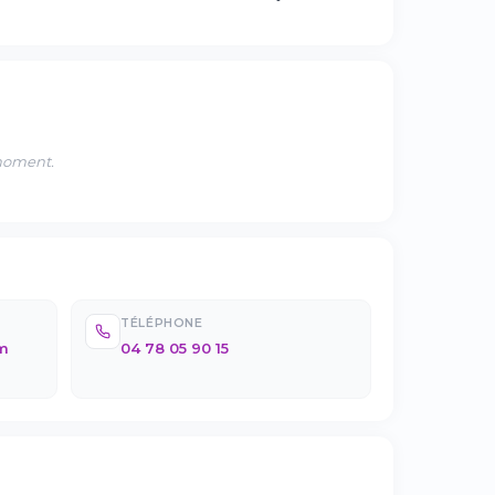
 moment.
TÉLÉPHONE
om
04 78 05 90 15