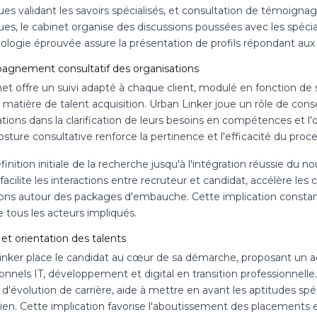
ues validant les savoirs spécialisés, et consultation de témoign
ues, le cabinet organise des discussions poussées avec les spéc
logie éprouvée assure la présentation de profils répondant aux 
gnement consultatif des organisations
net offre un suivi adapté à chaque client, modulé en fonction de
 matière de talent acquisition. Urban Linker joue un rôle de consei
tions dans la clarification de leurs besoins en compétences et l'o
sture consultative renforce la pertinence et l'efficacité du proce
finition initiale de la recherche jusqu'à l'intégration réussie du
facilite les interactions entre recruteur et candidat, accélère le
ions autour des packages d'embauche. Cette implication constant
re tous les acteurs impliqués.
et orientation des talents
inker place le candidat au cœur de sa démarche, proposant un 
ionnels IT, développement et digital en transition professionnel
d'évolution de carrière, aide à mettre en avant les aptitudes spé
tien. Cette implication favorise l'aboutissement des placement