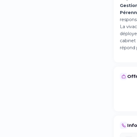
Gestio
Pérenn
respons
La vivac
déploye
cabinet 
répond 
Offr
Inf