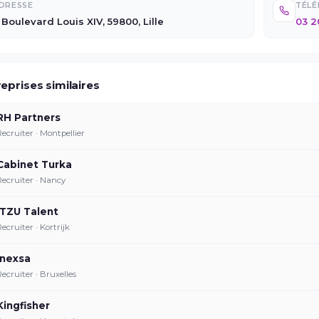
DRESSE
TÉL
 Boulevard Louis XIV, 59800, Lille
03 2
eprises similaires
RH Partners
Recruiter · Montpellier
Cabinet Turka
Recruiter · Nancy
ITZU Talent
Recruiter · Kortrijk
Inexsa
Recruiter · Bruxelles
Kingfisher