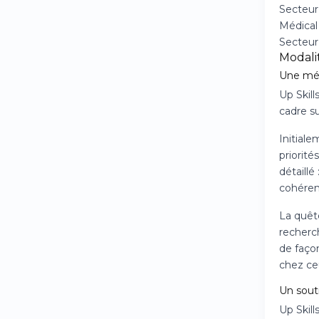
Secteur
Médical
Secteur
Modali
Une mé
Up Skil
cadre s
Initiale
priorité
détaillé
cohérenc
La quête
recherch
de faço
chez ce
Un sout
Up Skill