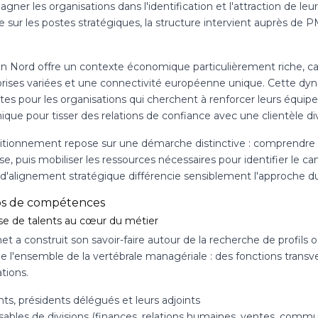
ner les organisations dans l'identification et l'attraction de leur
ve sur les postes stratégiques, la structure intervient auprès 
.
on Nord offre un contexte économique particulièrement riche, ca
prises variées et une connectivité européenne unique. Cette dy
es pour les organisations qui cherchent à renforcer leurs équipes d
ue pour tisser des relations de confiance avec une clientèle div
itionnement repose sur une démarche distinctive : comprendre l
se, puis mobiliser les ressources nécessaires pour identifier le 
 d'alignement stratégique différencie sensiblement l'approche du
s de compétences
se de talents au cœur du métier
et a construit son savoir-faire autour de la recherche de profils 
e l'ensemble de la vertébrale managériale : des fonctions transv
tions.
ts, présidents délégués et leurs adjoints
ables de divisions (finances, relations humaines, ventes, commun