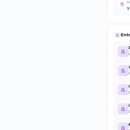
A
7
Entr