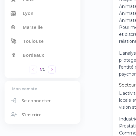
Animate
🦁
Lyon
Animat
Animateu
⛵
Marseille
Pour me
et discr
🚀
Toulouse
relation
L'analys
🍷
Bordeaux
pilotage
l'entité
1
/
2
psychom
Secteur
Mon compte
L'activi
Se connecter
locale 
vision s
S'inscrire
Industr
Prestat
Commer