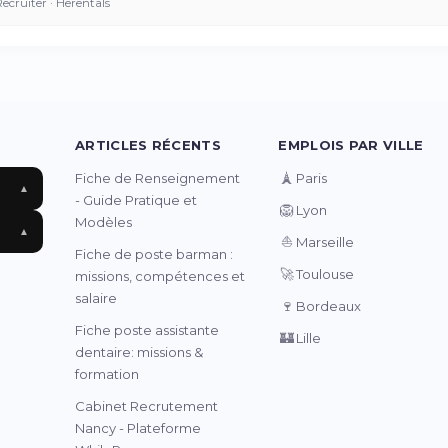
Recruiter · Herentals
ARTICLES RÉCENTS
EMPLOIS PAR VILLE
🗼
Fiche de Renseignement
Paris
▲
- Guide Pratique et
🦁
Lyon
Modèles
▲
⛵
Marseille
Fiche de poste barman :
🚀
Toulouse
missions, compétences et
salaire
🍷
Bordeaux
Fiche poste assistante
🏰
Lille
dentaire: missions &
formation
Cabinet Recrutement
Nancy - Plateforme