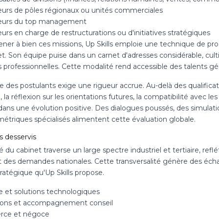
urs de pôles régionaux ou unités commerciales
eurs du top management
rs en charge de restructurations ou d'initiatives stratégiques
ner à bien ces missions, Up Skills emploie une technique de pros
et. Son équipe puise dans un carnet d'adresses considérable, cult
s professionnelles. Cette modalité rend accessible des talents g
e des postulants exige une rigueur accrue. Au-delà des qualificat
, la réflexion sur les orientations futures, la compatibilité avec les
 dans une évolution positive. Des dialogues poussés, des simulat
étriques spécialisés alimentent cette évaluation globale.
s desservis
té du cabinet traverse un large spectre industriel et tertiaire, r
et des demandes nationales. Cette transversalité génère des écha
tratégique qu'Up Skills propose.
ie et solutions technologiques
ions et accompagnement conseil
ce et négoce