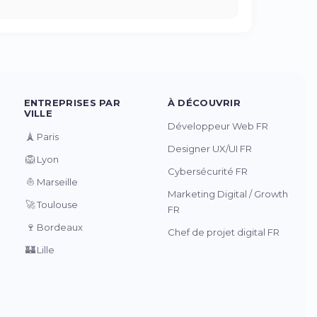
ENTREPRISES PAR
À DÉCOUVRIR
VILLE
Développeur Web FR
🗼
Paris
Designer UX/UI FR
🦁
Lyon
Cybersécurité FR
⛵
Marseille
Marketing Digital / Growth
🚀
Toulouse
FR
🍷
Bordeaux
Chef de projet digital FR
🏰
Lille