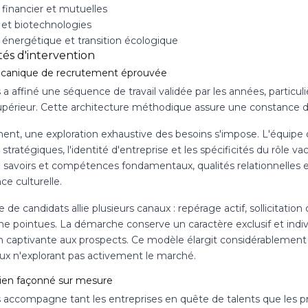
 financier et mutuelles
 et biotechnologies
 énergétique et transition écologique
tés d'intervention
canique de recrutement éprouvée
ls a affiné une séquence de travail validée par les années, part
upérieur. Cette architecture méthodique assure une constance de 
ment, une exploration exhaustive des besoins s'impose. L'équipe d
s stratégiques, l'identité d'entreprise et les spécificités du rôle 
 : savoirs et compétences fondamentaux, qualités relationnelles 
e culturelle.
 de candidats allie plusieurs canaux : repérage actif, sollicitati
e pointues. La démarche conserve un caractère exclusif et individ
n captivante aux prospects. Ce modèle élargit considérablement
ux n'explorant pas activement le marché.
ien façonné sur mesure
s accompagne tant les entreprises en quête de talents que les pr