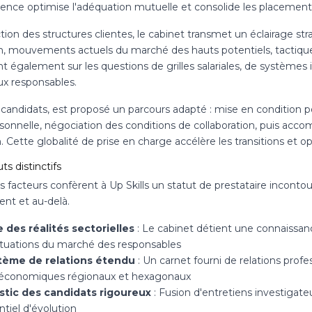
nce optimise l'adéquation mutuelle et consolide les placement
tion des structures clientes, le cabinet transmet un éclairage s
n, mouvements actuels du marché des hauts potentiels, tactiques p
nt également sur les questions de grilles salariales, de systèmes 
x responsables.
 candidats, est proposé un parcours adapté : mise en condition p
rsonnelle, négociation des conditions de collaboration, puis acc
. Cette globalité de prise en charge accélère les transitions et 
ts distinctifs
s facteurs confèrent à Up Skills un statut de prestataire incont
ent et au-delà.
e des réalités sectorielles
: Le cabinet détient une connaissanc
ctuations du marché des responsables
tème de relations étendu
: Un carnet fourni de relations profe
 économiques régionaux et hexagonaux
stic des candidats rigoureux
: Fusion d'entretiens investigate
tiel d'évolution