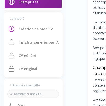
Entreprises
accompag
exclusi
établies
Connecté
La régi
d'entre
Création de mon CV
constant
économiq
Insights générés par IA
Son pos
entrepri
CV généré
logique
Champ
CV original
La chas
Le cabin
concern
Entreprises par ville
organisa
Présiden
🗼
Paris
Respons