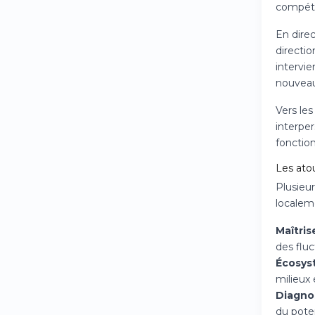
compéte
En direc
directio
intervie
nouveau
Vers les
interpe
fonction
Les atou
Plusieur
localem
Maîtris
des flu
Écosys
milieux
Diagno
du poten