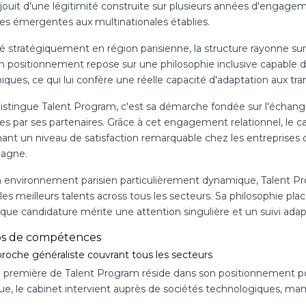
jouit d'une légitimité construite sur plusieurs années d'engagem
res émergentes aux multinationales établies.
 stratégiquement en région parisienne, la structure rayonne sur 
on positionnement repose sur une philosophie inclusive capable
ques, ce qui lui confère une réelle capacité d'adaptation aux tr
distingue Talent Program, c'est sa démarche fondée sur l'échan
s par ses partenaires. Grâce à cet engagement relationnel, le ca
ant un niveau de satisfaction remarquable chez les entreprises 
agne.
 environnement parisien particulièrement dynamique, Talent Pro
les meilleurs talents across tous les secteurs. Sa philosophie p
que candidature mérite une attention singulière et un suivi adap
s de compétences
roche généraliste couvrant tous les secteurs
e première de Talent Program réside dans son positionnement po
ue, le cabinet intervient auprès de sociétés technologiques, manuf