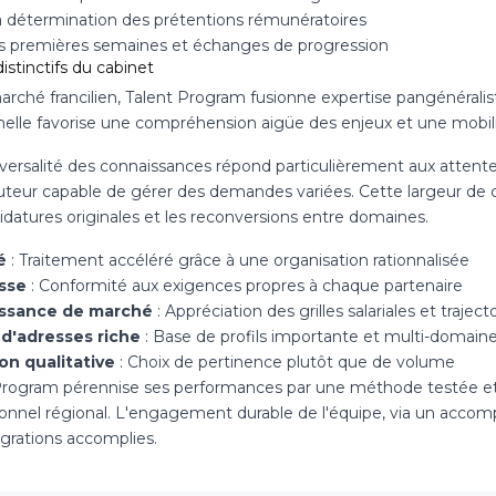
la détermination des prétentions rémunératoires
es premières semaines et échanges de progression
istinctifs du cabinet
arché francilien, Talent Program fusionne expertise pangénéralis
nelle favorise une compréhension aigüe des enjeux et une mobilit
sversalité des connaissances répond particulièrement aux attente
cuteur capable de gérer des demandes variées. Cette largeur de
idatures originales et les reconversions entre domaines.
é
: Traitement accéléré grâce à une organisation rationnalisée
sse
: Conformité aux exigences propres à chaque partenaire
ssance de marché
: Appréciation des grilles salariales et traject
d'adresses riche
: Base de profils importante et multi-domain
on qualitative
: Choix de pertinence plutôt que de volume
Program pérennise ses performances par une méthode testée et
ionnel régional. L'engagement durable de l'équipe, via un accom
égrations accomplies.