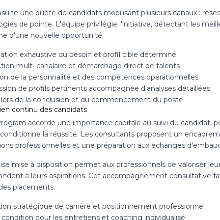
suite une quête de candidats mobilisant plusieurs canaux : réseau
gies de pointe. L'équipe privilégie l'initiative, détectant les mei
he d'une nouvelle opportunité.
ation exhaustive du besoin et profil cible déterminé
tion multi-canalaire et démarchage direct de talents
ion de la personnalité et des compétences opérationnelles
ssion de profils pertinents accompagnée d'analyses détaillées
 lors de la conclusion et du commencement du poste
ien continu des candidats
Program accorde une importance capitale au suivi du candidat, pe
conditionne la réussite. Les consultants proposent un encadremen
tions professionnelles et une préparation aux échanges d'embau
ise mise à disposition permet aux professionnels de valoriser leur
ndent à leurs aspirations. Cet accompagnement consultative favor
 des placements.
tion stratégique de carrière et positionnement professionnel
condition pour les entretiens et coaching individualisé