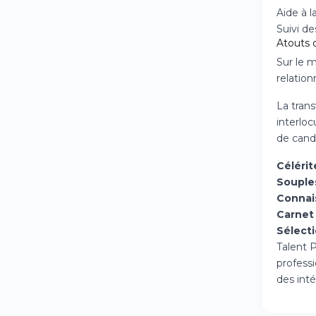
Aide à 
Suivi d
Atouts d
Sur le m
relation
La tran
interlo
de cand
Célérit
Souple
Connai
Carnet 
Sélecti
Talent 
profess
des int