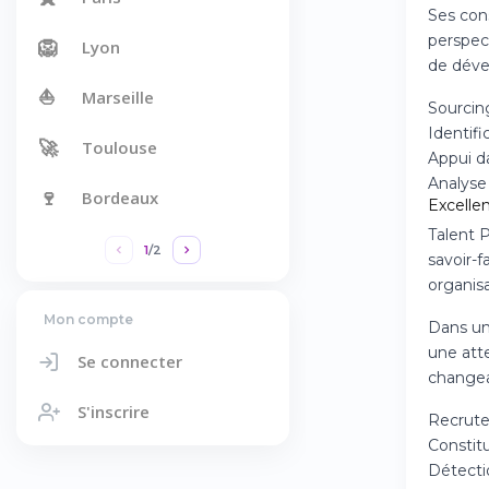
Ses con
perspec
🦁
Lyon
de déve
⛵
Marseille
Sourcin
Identifi
🚀
Toulouse
Appui d
Analyse
🍷
Bordeaux
Excelle
Talent 
1
/
2
savoir-f
organisa
Mon compte
Dans un
une att
Se connecter
changea
S'inscrire
Recrute
Constit
Détectio