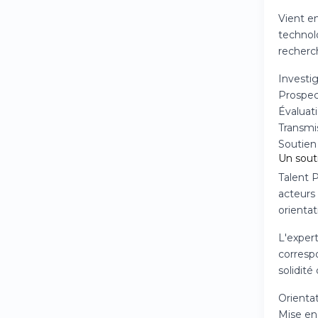
Vient en
technolo
recherc
Investig
Prospec
Évaluat
Transmi
Soutien
Un sout
Talent 
acteurs 
orienta
L'expert
correspo
solidité
Orienta
Mise en 