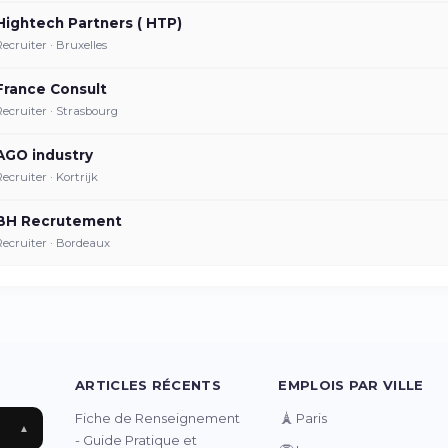
Hightech Partners ( HTP)
Recruiter · Bruxelles
France Consult
Recruiter · Strasbourg
AGO industry
Recruiter · Kortrijk
BH Recrutement
Recruiter · Bordeaux
ARTICLES RÉCENTS
EMPLOIS PAR VILLE
🗼
Fiche de Renseignement
Paris
▲
- Guide Pratique et