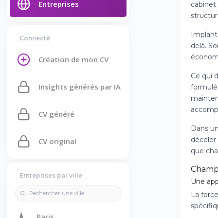
Entreprises
cabinet 
structu
Implanté
Connecté
delà. S
économi
Création de mon CV
Ce qui 
Insights générés par IA
formulée
mainten
accomp
CV généré
Dans un
déceler 
CV original
que cha
Champ
Entreprises par ville
Une app
La forc
spécifiq
🗼
Paris