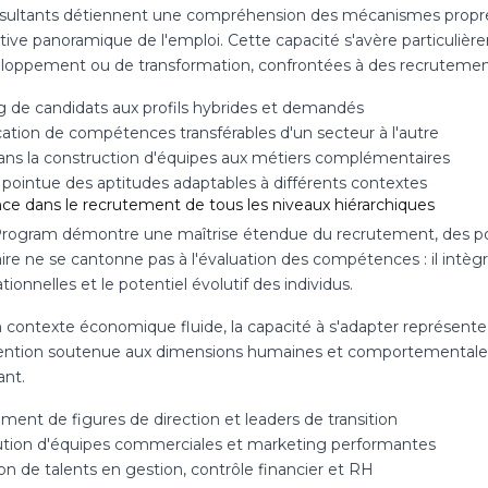
sultants détiennent une compréhension des mécanismes propres
tive panoramique de l'emploi. Cette capacité s'avère particulièr
loppement ou de transformation, confrontées à des recruteme
g de candidats aux profils hybrides et demandés
cation de compétences transférables d'un secteur à l'autre
ans la construction d'équipes aux métiers complémentaires
 pointue des aptitudes adaptables à différents contextes
nce dans le recrutement de tous les niveaux hiérarchiques
Program démontre une maîtrise étendue du recrutement, des post
aire ne se cantonne pas à l'évaluation des compétences : il intègr
tionnelles et le potentiel évolutif des individus.
 contexte économique fluide, la capacité à s'adapter représent
ention soutenue aux dimensions humaines et comportementales
nt.
ment de figures de direction et leaders de transition
ution d'équipes commerciales et marketing performantes
n de talents en gestion, contrôle financier et RH