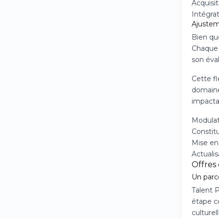
Acquisit
Intégrat
Ajustem
Bien que
Chaque i
son éval
Cette f
domaine.
impactan
Modulati
Constitu
Mise en
Actuali
Offres
Un parc
Talent 
étape co
culturell