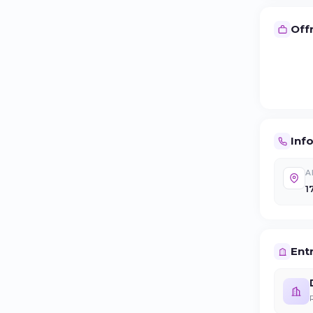
Offr
Inf
A
1
Entr