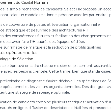
ppement du Capital Humain
 de la simple recherche de candidats, Select HR propose un ac
nnant selon un modèle relationnel pérenne avec les partenaires p
 de couverture de postes et évaluation organisationnelle
nce stratégique et peaufinage des architectures RH
on des compétences futures et facilitation des changements in
on des savoir-faire RH auprès des équipes dédiées
 sur l'image de marque et la séduction de profils qualifiés
tés opérationnelles
logie de Sélection
ocole éprouvé encadre chaque mission de placement, assurant la 
 avec les besoins clientèle. Cette trame, bien que standardisée,
préliminaire de diagnostic s'avère décisive. Les spécialistes de S
 opérationnel et les valeurs organisationnelles. Des dialogues a
ent une stratégie de repérage optimale.
fication de candidats combine plusieurs tactiques : activation d'
tés en ligne, diffusion de descriptions détaillées et prospection 