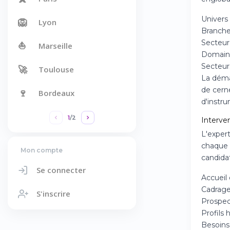
Univers 
🦁
Lyon
Branches
Secteur
⛵
Marseille
Domaine
Secteur
🚀
Toulouse
La déma
de cerne
🍷
Bordeaux
d'instr
1
/
2
Interve
L'expert
chaque 
Mon compte
candida
Se connecter
Accueil 
Cadrage
S'inscrire
Prospect
Profils 
Besoins 