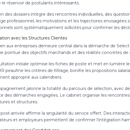
 le réservoir de postulants intéressants.
 des dossiers intègre des rencontres individuelles, des questionn
ge professionnel, les motivations et les trajectoires envisagées
onnels sont systématiquement sollicités pour confirmer les décla
ation avec les Structures Clientes
ien aux entreprises demeure central dans la démarche de Select 
sie pointue des objectifs marchands et des réalités concrètes de
ltation initiale optimise les fiches de poste et met en lumière les 
R peaufine les critères de filtrage, bonifie les propositions sala
ment approprié aux calendriers.
pagnement jalonne la totalité du parcours de sélection, avec de
e des démarches engagées. Le cabinet organise les rencontres e
ures et structures.
 post-arrivée affirme la singularité du service offert. Des intera
ateurs et employeurs permettent de confirmer l'intégration harmo