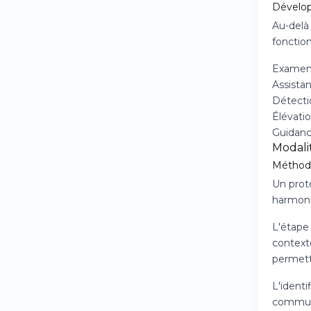
Dévelo
Au-delà
fonctio
Examens
Assista
Détecti
Élévati
Guidance
Modali
Méthodo
Un prot
harmonie
L'étape 
contexte
permett
L'identi
communau