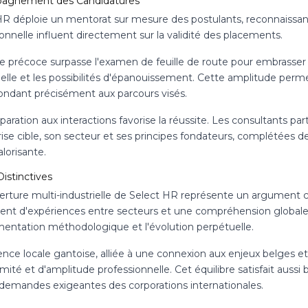
agnement des Candidatures
HR déploie un mentorat sur mesure des postulants, reconnaissan
onnelle influent directement sur la validité des placements.
e précoce surpasse l'examen de feuille de route pour embrasser l
elle et les possibilités d'épanouissement. Cette amplitude per
ondant précisément aux parcours visés.
aration aux interactions favorise la réussite. Les consultants p
rise cible, son secteur et ses principes fondateurs, complétées d
alorisante.
istinctives
erture multi-industrielle de Select HR représente un argument c
ent d'expériences entre secteurs et une compréhension globale de
imentation méthodologique et l'évolution perpétuelle.
ence locale gantoise, alliée à une connexion aux enjeux belges e
mité et d'amplitude professionnelle. Cet équilibre satisfait aussi
 demandes exigeantes des corporations internationales.