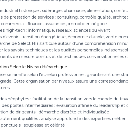
industriel historique : sidérurgie, pharmacie, alimentation, confec
 de prestation de services : consulting, contrôle qualité, architec
 commercial : finance, assurances, immobilier, négoce
s high-tech : informatique, réseaux, sciences du vivant
s d'avenir : transition énergétique, économie durable, vente nu
rche de Select HR s'articule autour d'une compréhension minu
r les savoirs techniques et les qualités personnelles indispensab
uments de mesure pointus et de techniques conversationnelles ca
ntion Selon le Niveau Hiérarchique
ise se ramifie selon l'échelon professionnel, garantissant une st
grade. Cette organisation par niveaux assure une correspondance 
tures.
des néophytes : facilitation de la transition vers le monde du trava
 des postes intermédiaires : évaluation affinée du leadership e
ion de dirigeants : démarche discrète et individualisée
hautement qualifiés : analyse approfondie des expertises métier
ponctuels : souplesse et célérité