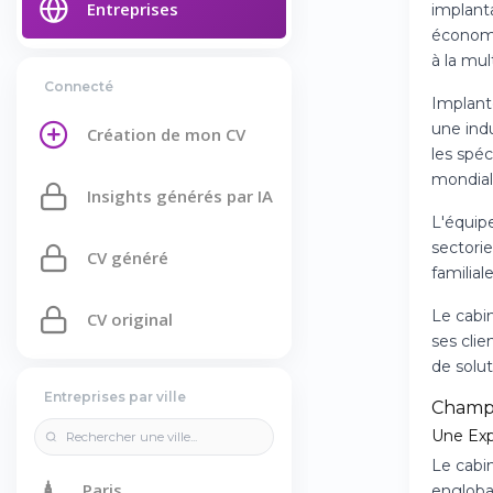
Entreprises
implant
économi
à la mu
Connecté
Implant
une indu
Création de mon CV
les spé
mondial
Insights générés par IA
L'équipe
sectorie
CV généré
familial
Le cabin
CV original
ses cli
de solu
Entreprises par ville
Champ
Une Exp
Le cabin
🗼
Paris
engloba