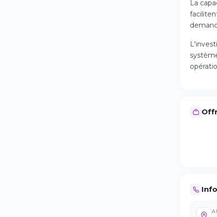
La capac
facilit
demand
L'invest
systèmes
opérati
Offr
Inf
A