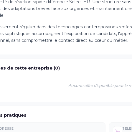
ité de réaction rapide différencie Select HR. Une structure sans l
ent des adaptations brèves face aux urgences et maintiennent u
e.
issement régulier dans des technologies contemporaines renforce 
 sophistiqués accompagnent l'exploration de candidats, l'apprécia
onnel, sans compromettre le contact direct au cœur du métier.
es de cette entreprise (0)
Aucune offre disponible pour le
os pratiques
DRESSE
TÉL