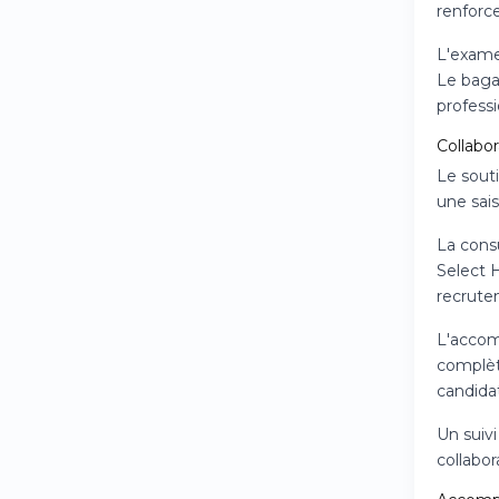
renforce
L'examen
Le baga
professi
Collabor
Le sout
une sai
La consu
Select H
recrute
L'accom
complèt
candidat
Un suivi
collabor