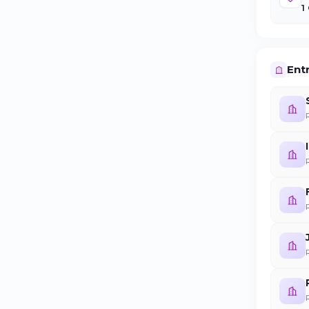
1
Entr
R