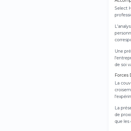
Accomp
Select 
professi
L'analys
personn
corresp
Une prép
l'entrep
de soi v
Forces D
La couv
croisem
l'expér
La prés
de proxi
que les