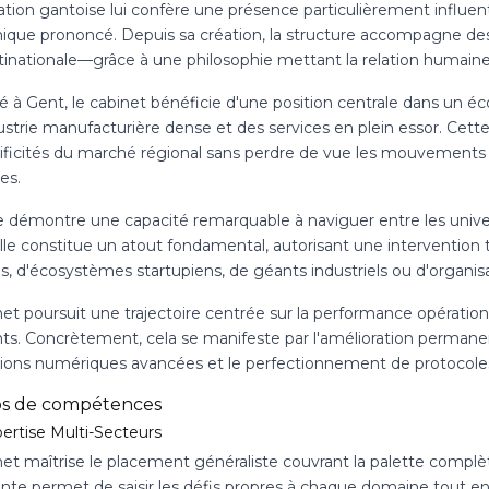
ation gantoise lui confère une présence particulièrement influe
que prononcé. Depuis sa création, la structure accompagne de
ltinationale—grâce à une philosophie mettant la relation humaine
é à Gent, le cabinet bénéficie d'une position centrale dans un é
strie manufacturière dense et des services en plein essor. Cette
cificités du marché régional sans perdre de vue les mouvemen
es.
 démontre une capacité remarquable à naviguer entre les univers p
lle constitue un atout fondamental, autorisant une intervention 
es, d'écosystèmes startupiens, de géants industriels ou d'organis
et poursuit une trajectoire centrée sur la performance opération
ents. Concrètement, cela se manifeste par l'amélioration perman
tions numériques avancées et le perfectionnement de protocoles 
s de compétences
ertise Multi-Secteurs
et maîtrise le placement généraliste couvrant la palette complèt
nte permet de saisir les défis propres à chaque domaine tout en