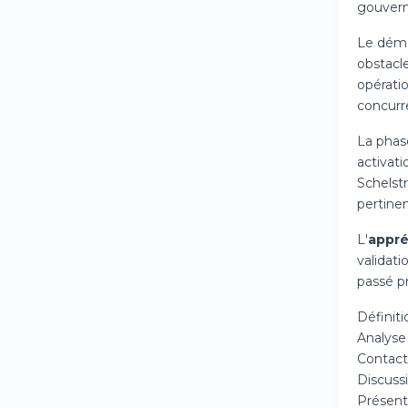
gouvern
Le déma
obstacle
opératio
concurr
La pha
activat
Schelst
pertinen
L'
appré
validat
passé pr
Définiti
Analyse
Contact 
Discussi
Présent