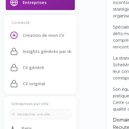
Entreprises
inconto
stratégi
organis
Connecté
Spéciali
défis m
Création de mon CV
compréh
rencont
Insights générés par IA
La stra
Schelstr
CV généré
leur co
corresp
CV original
Son équi
pratiqu
Cette c
Entreprises par ville
qualité 
Domain
🗼
Recrute
Paris