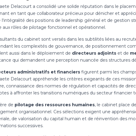
raete Delacourt a consolidé une solide réputation dans le placem
nant en tant que collaborateur précieux pour dénicher et apprécier
l'intégralité des positions de leadership général et de gestion st
 aux rôles de pilotage fonctionnel et opérationnel.
ultants du cabinet sont versés dans les subtilités liées au recr
ndant les complexités de gouvernance, de positionnement comme
llent aussi dans le déploiement de
directeurs adjoints
et de
me
tance qui demandent une perception nuancée des structures déc
ecteurs administratifs et financiers
figurent parmi les champs
raete Delacourt appréhende les critères exigeants de ces mission
re, connaissance des normes de régulation et capacités de direct
 aptes à affronter les transitions numériques du secteur financi
ère de
pilotage des ressources humaines
, le cabinet place
gement organisationnel. Ces sélections exigent une appréhens
iale, de valorisation du capital humain et de réinvention des 
rmations successives.