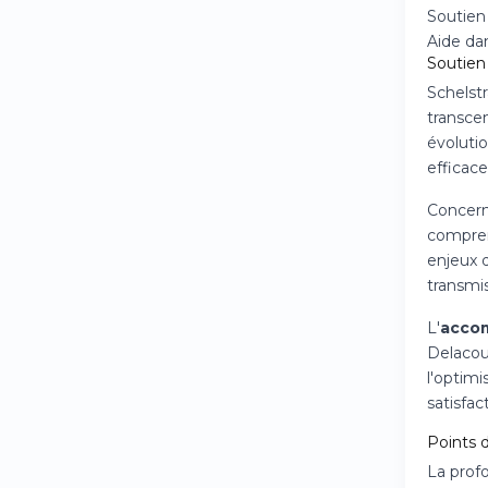
Soutien
Aide da
Soutien 
Schelst
transce
évoluti
efficace
Concerna
compren
enjeux d
transmis
L'
accom
Delacour
l'optim
satisfac
Points d
La prof