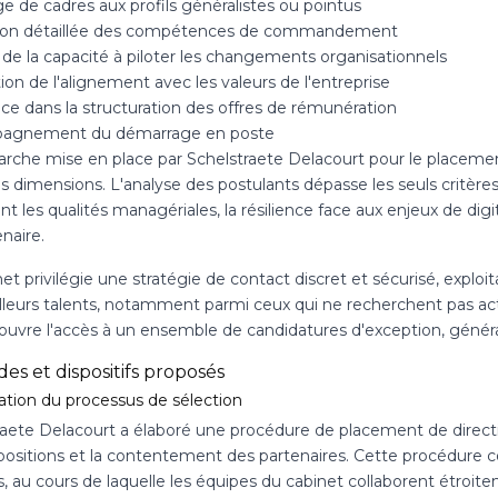
e de cadres aux profils généralistes ou pointus
ion détaillée des compétences de commandement
 de la capacité à piloter les changements organisationnels
tion de l'alignement avec les valeurs de l'entreprise
ce dans la structuration des offres de rémunération
agnement du démarrage en poste
rche mise en place par Schelstraete Delacourt pour le placemen
s dimensions. L'analyse des postulants dépasse les seuls critères 
t les qualités managériales, la résilience face aux enjeux de digit
naire.
et privilégie une stratégie de contact discret et sécurisé, exploi
lleurs talents, notamment parmi ceux qui ne recherchent pas 
f ouvre l'accès à un ensemble de candidatures d'exception, génér
es et dispositifs proposés
ation du processus de sélection
raete Delacourt a élaboré une procédure de placement de directio
positions et la contentement des partenaires. Cette procédur
, au cours de laquelle les équipes du cabinet collaborent étroit