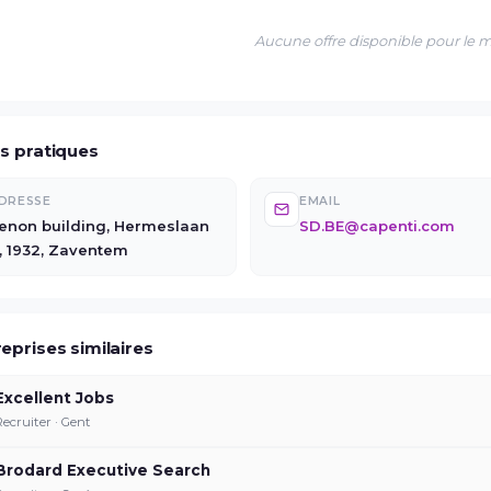
Aucune offre disponible pour le
os pratiques
DRESSE
EMAIL
enon building, Hermeslaan
SD.BE@capenti.com
1, 1932, Zaventem
eprises similaires
Excellent Jobs
Recruiter · Gent
Brodard Executive Search