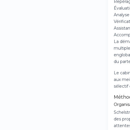
Repérag
Évaluat
Analyse
Vérifica
Assistan
Accomp
La déma
multiple
engloban
du parte
Le cabin
aux mei
sélecti
Méthod
Organis
Schelst
des pro
attentes