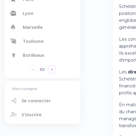
Schelst
🦁
Lyon
position
englobe 
⛵
Marseille
générale
Les cons
🚀
Toulouse
appréhe
Ils exce
🍷
Bordeaux
d'impor
1
/
2
Les
dir
Schelst
financiè
Mon compte
profils
Se connecter
En mati
du chan
S'inscrire
managér
transfo