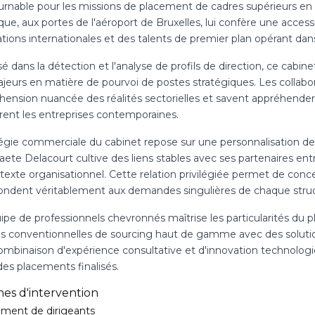
urnable pour les missions de placement de cadres supérieurs en
que, aux portes de l'aéroport de Bruxelles, lui confère une acces
ations internationales et des talents de premier plan opérant da
sé dans la détection et l'analyse de profils de direction, ce cabin
ajeurs en matière de pourvoi de postes stratégiques. Les collabo
ension nuancée des réalités sectorielles et savent appréhender
rent les entreprises contemporaines.
tégie commerciale du cabinet repose sur une personnalisation 
aete Delacourt cultive des liens stables avec ses partenaires en
ntexte organisationnel. Cette relation privilégiée permet de con
ondent véritablement aux demandes singulières de chaque struc
pe de professionnels chevronnés maîtrise les particularités du p
es conventionnelles de sourcing haut de gamme avec des soluti
ombinaison d'expérience consultative et d'innovation technologi
des placements finalisés.
es d'intervention
ment de dirigeants