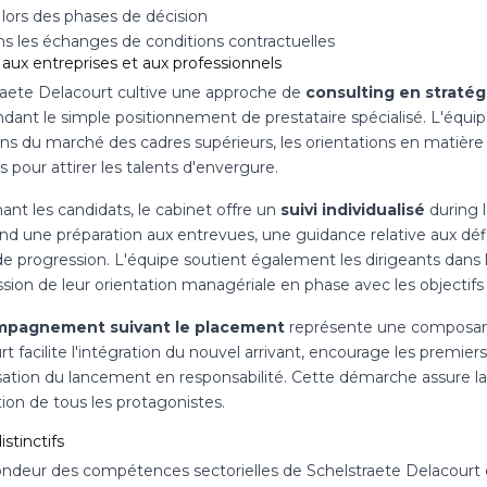
 lors des phases de décision
ns les échanges de conditions contractuelles
aux entreprises et aux professionnels
raete Delacourt cultive une approche de
consulting en stratég
ndant le simple positionnement de prestataire spécialisé. L'équ
ons du marché des cadres supérieurs, les orientations en matière
s pour attirer les talents d'envergure.
nt les candidats, le cabinet offre un
suivi individualisé
during l
d une préparation aux entrevues, une guidance relative aux défis
e progression. L'équipe soutient également les dirigeants dans l
sion de leur orientation managériale en phase avec les objectifs 
pagnement suivant le placement
représente une composant
t facilite l'intégration du nouvel arrivant, encourage les premiers 
isation du lancement en responsabilité. Cette démarche assure l
tion de tous les protagonistes.
istinctifs
ondeur des compétences sectorielles de Schelstraete Delacourt c