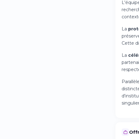
L'équipe
recherc
contexte
La
prot
préserve
Cette di
La
célé
partena
respecte
Parallè
distinct
d'instit
singulie
Offr