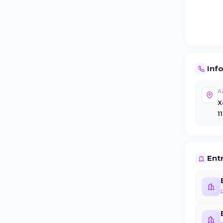
Inf
A
X
1
Entr