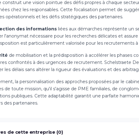
 construit une vision pointue des défis propres à chaque secteur,
hées chez les responsables. Cette focalisation permet de suggér
s opérationnels et les défis stratégiques des partenaires.
ection des informations
liées aux démarches représente un se
r l'anonymat nécessaire pour les recherches délicates et assure l
sposition est particulièrement valorisée pour les recrutements à f
rité
de mobilisation et la prédisposition à accélérer les phases co
ires confrontés à des urgences de recrutement. Schelstraete De
r les délais sans altérer la rigueur des évaluations et des arbitrag
lement, la personnalisation des approches proposées par le cabi
es de toute mission, qu'il s'agisse de PME familiales, de conglo
utions publiques. Cette adaptabilité garantit une parfaite harmoni
rs des partenaires.
es de cette entreprise (0)