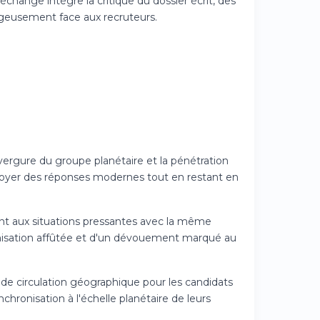
change intègre la critique du dossier écrit, des
ageusement face aux recruteurs.
nvergure du groupe planétaire et la pénétration
déployer des réponses modernes tout en restant en
rant aux situations pressantes avec la même
anisation affûtée et d'un dévouement marqué au
 de circulation géographique pour les candidats
ronisation à l'échelle planétaire de leurs