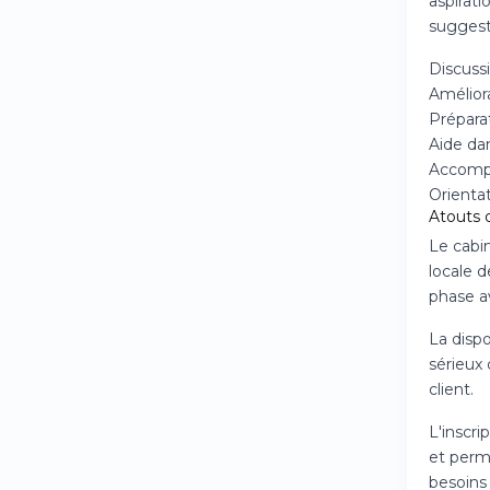
aspirati
suggest
Discussi
Améliora
Prépara
Aide dan
Accompa
Orienta
Atouts d
Le cabin
locale d
phase av
La dispo
sérieux
client.
L'inscr
et perm
besoins