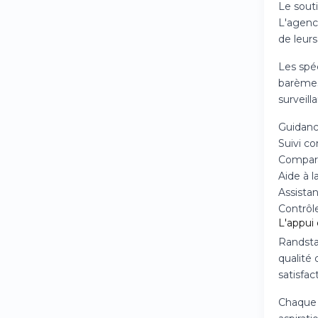
Le sout
L'agenc
de leurs
Les spéc
barèmes
surveill
Guidanc
Suivi co
Compara
Aide à l
Assistan
Contrôl
L'appui
Randsta
qualité
satisfac
Chaque 