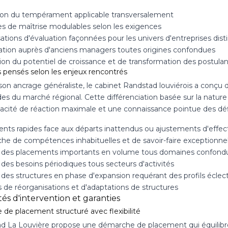
ion du tempérament applicable transversalement
es de maîtrise modulables selon les exigences
tions d'évaluation façonnées pour les univers d'entreprises dist
ation auprès d'anciens managers toutes origines confondues
ion du potentiel de croissance et de transformation des postulan
s pensés selon les enjeux rencontrés
son ancrage généraliste, le cabinet Randstad louviérois a conçu 
s du marché régional. Cette différenciation basée sur la nature
acité de réaction maximale et une connaissance pointue des dé
nts rapides face aux départs inattendus ou ajustements d'effect
he de compétences inhabituelles et de savoir-faire exceptionne
 des placements importants en volume tous domaines confond
des besoins périodiques tous secteurs d'activités
 des structures en phase d'expansion requérant des profils éclec
s de réorganisations et d'adaptations de structures
és d'intervention et garanties
 de placement structuré avec flexibilité
d La Louvière propose une démarche de placement qui équilibr