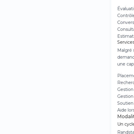
Évaluat
Contrôl
Conversa
Consult
Estimat
Service
Malgré 
demande
une cap
Placeme
Recherc
Gestion
Gestion 
Soutien
Aide lor
Modalit
Un cycle
Randsta