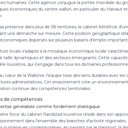
ces humaines. Cette agence conjugue la portée mondiale du g
ues économiques du centre wallon, en particulier du Hainaut et
i.
sa présence dans plus de 38 territoires, le cabinet bénéficie d'u
ant une démarche sur mesure. Cette position géographique straté
 économiques dispersés sur plusieurs bassins d'emploi importants
ture locale s'adapte à la mosaïque économique locale caractérisé
te taille dynamiques et des secteurs émergeants. Cette capacit
e louviérois, qui s'engage dans tous les domaines professionnels
au cœur de la Wallonie, l'équipe tisse des liens durables avec les
uctures administratives. Cet enracinement crée un environnement
ration continue des compétences territoriales.
s de compétences
ertise généraliste comme fondement stratégique
ère force du cabinet Randstad louviérois réside dans son approch
oisonnement dans l'ensemble des branches d'activité régionales.
s numériques contemporaines, en passant par le transport, la dist