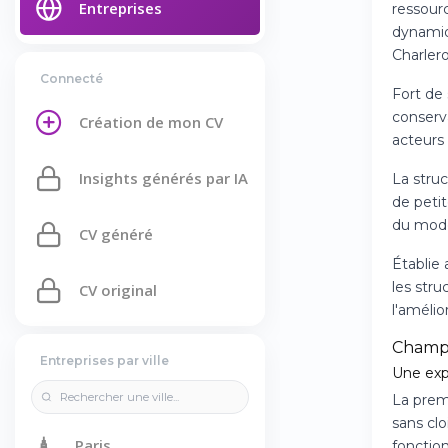
Entreprises
ressour
dynamiq
Charlero
Connecté
Fort de 
conserv
Création de mon CV
acteurs
Insights générés par IA
La struc
de peti
du modèl
CV généré
Établie 
les str
CV original
l'amélio
Champ
Entreprises par ville
Une exp
La premi
sans cl
🗼
Paris
fonction