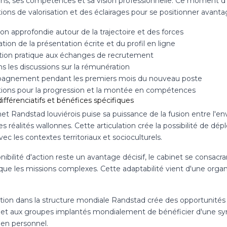
ons, ses compétences et sa vision professionnelle. Ce moment d'é
ions de valorisation et des éclairages pour se positionner avant
on approfondie autour de la trajectoire et des forces
tion de la présentation écrite et du profil en ligne
tion pratique aux échanges de recrutement
s les discussions sur la rémunération
gnement pendant les premiers mois du nouveau poste
tions pour la progression et la montée en compétences
ifférenciatifs et bénéfices spécifiques
et Randstad louviérois puise sa puissance de la fusion entre l'e
es réalités wallonnes. Cette articulation crée la possibilité de 
ec les contextes territoriaux et socioculturels.
nibilité d'action reste un avantage décisif, le cabinet se consac
 que les missions complexes. Cette adaptabilité vient d'une org
iption dans la structure mondiale Randstad crée des opportunités
et aux groupes implantés mondialement de bénéficier d'une synch
 en personnel.