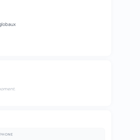
 globaux
 moment.
ÉPHONE