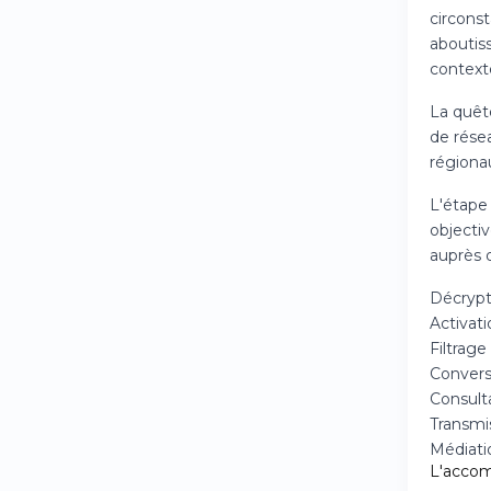
circons
aboutiss
contexte
La quête
de rése
régionau
L'étape
objecti
auprès 
Décrypt
Activat
Filtrage
Convers
Consult
Transmi
Médiatio
L'acco