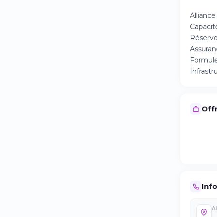
Alliance
Capacit
Réservo
Assuranc
Formule
Infrast
Offr
Inf
A