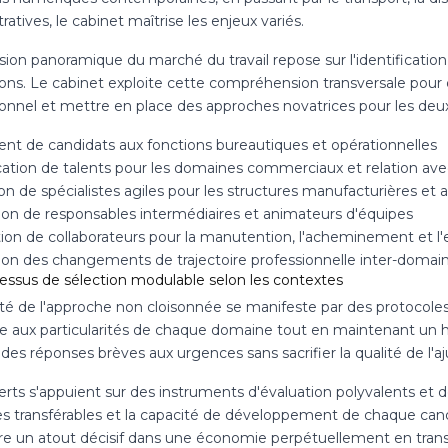
ratives, le cabinet maîtrise les enjeux variés.
sion panoramique du marché du travail repose sur l'identificatio
ions. Le cabinet exploite cette compréhension transversale pour
ionnel et mettre en place des approches novatrices pour les deux
nt de candidats aux fonctions bureautiques et opérationnelles
cation de talents pour les domaines commerciaux et relation avec
n de spécialistes agiles pour les structures manufacturières et a
tion de responsables intermédiaires et animateurs d'équipes
tion de collaborateurs pour la manutention, l'acheminement et l
ation des changements de trajectoire professionnelle inter-domai
essus de sélection modulable selon les contextes
ité de l'approche non cloisonnée se manifeste par des protocoles
e aux particularités de chaque domaine tout en maintenant un h
des réponses brèves aux urgences sans sacrifier la qualité de l'
rts s'appuient sur des instruments d'évaluation polyvalents et d
es transférables et la capacité de développement de chaque can
re un atout décisif dans une économie perpétuellement en tran