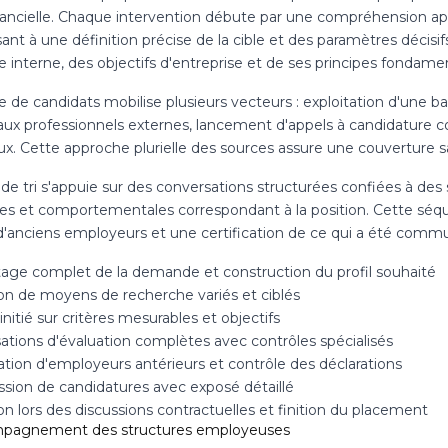
tancielle. Chaque intervention débute par une compréhension ap
ant à une définition précise de la cible et des paramètres décis
 interne, des objectifs d'entreprise et de ses principes fondame
 de candidats mobilise plusieurs vecteurs : exploitation d'une b
aux professionnels externes, lancement d'appels à candidature co
x. Cette approche plurielle des sources assure une couverture sa
 de tri s'appuie sur des conversations structurées confiées à de
ves et comportementales correspondant à la position. Cette séqu
d'anciens employeurs et une certification de ce qui a été comm
age complet de la demande et construction du profil souhaité
ion de moyens de recherche variés et ciblés
 initié sur critères mesurables et objectifs
ations d'évaluation complètes avec contrôles spécialisés
ation d'employeurs antérieurs et contrôle des déclarations
ssion de candidatures avec exposé détaillé
n lors des discussions contractuelles et finition du placement
mpagnement des structures employeuses