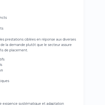
incts
ts
des prestations ciblées en réponse aux diverses
 de la demande plutôt que le secteur assure
fis de placement.
ifs
ls
us
tiques
e exigence systématique et adaptation