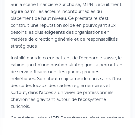
Sur la scène financière zurichoise, MPB Recruitment
figure parmi les acteurs incontournables du
placement de haut niveau. Ce prestataire s'est
construit une réputation solide en pourvoyant aux
besoins les plus exigeants des organisations en
matière de direction générale et de responsabilités
stratégiques.
Installé dans le cœur battant de l'économie suisse, le
cabinet jouit d'une position stratégique lui permettant
de servir efficacement les grands groupes
helvétiques. Son atout majeur réside dans sa maîtrise
des codes locaux, des cadres réglementaires et
surtout, dans l'accès à un vivier de professionnels
chevronnés gravitant autour de l'écosystème
zurichois.
Ce qui singularise MPB Recruitment, c'est sa aptitude
à dénicher des profils d'exception capables d'affronter
les défis contemporains. La philosophie du cabinet