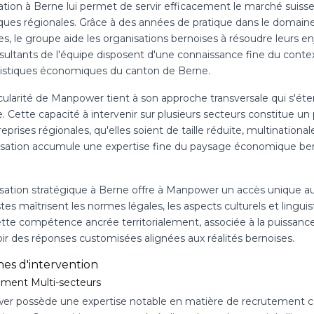
ation à Berne lui permet de servir efficacement le marché sui
ues régionales. Grâce à des années de pratique dans le domaine d
, le groupe aide les organisations bernoises à résoudre leurs enj
sultants de l'équipe disposent d'une connaissance fine du conte
ristiques économiques du canton de Berne.
icularité de Manpower tient à son approche transversale qui s'
re. Cette capacité à intervenir sur plusieurs secteurs constitue 
eprises régionales, qu'elles soient de taille réduite, multinati
isation accumule une expertise fine du paysage économique bernoi
lisation stratégique à Berne offre à Manpower un accès unique au
stes maîtrisent les normes légales, les aspects culturels et lingu
ette compétence ancrée territorialement, associée à la puissanc
ir des réponses customisées alignées aux réalités bernoises.
es d'intervention
ment Multi-secteurs
r possède une expertise notable en matière de recrutement couv