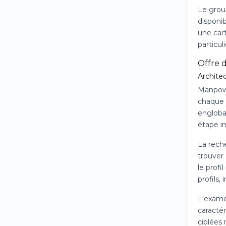
Le grou
disponib
une cart
particul
Offre 
Archite
Manpowe
chaque 
engloban
étape i
La reche
trouver
le profi
profils,
L'exame
caracté
ciblées