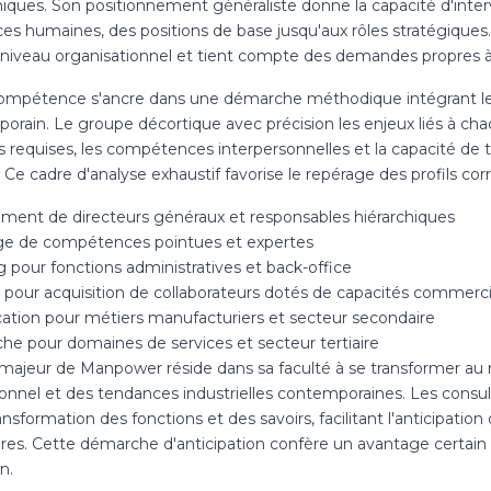
ques. Son positionnement généraliste donne la capacité d'inter
ces humaines, des positions de base jusqu'aux rôles stratégique
niveau organisationnel et tient compte des demandes propres 
ompétence s'ancre dans une démarche méthodique intégrant le
rain. Le groupe décortique avec précision les enjeux liés à chaqu
s requises, les compétences interpersonnelles et la capacité d
. Ce cadre d'analyse exhaustif favorise le repérage des profils 
ment de directeurs généraux et responsables hiérarchiques
e de compétences pointues et expertes
 pour fonctions administratives et back-office
 pour acquisition de collaborateurs dotés de capacités commerci
ication pour métiers manufacturiers et secteur secondaire
he pour domaines de services et secteur tertiaire
 majeur de Manpower réside dans sa faculté à se transformer a
ionnel et des tendances industrielles contemporaines. Les cons
ransformation des fonctions et des savoirs, facilitant l'anticipati
ires. Cette démarche d'anticipation confère un avantage certai
n.