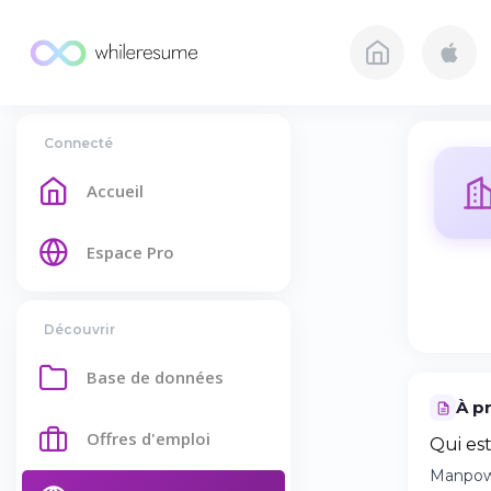
Connecté
Accueil
Espace Pro
Découvrir
Base de données
À p
Offres d'emploi
Qui es
Manpower