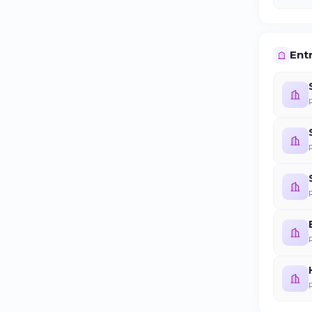
Entr
R