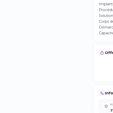
Implant
Procédu
Solutio
Corps d
Démarche
Capacit
Offr
Inf
A
3