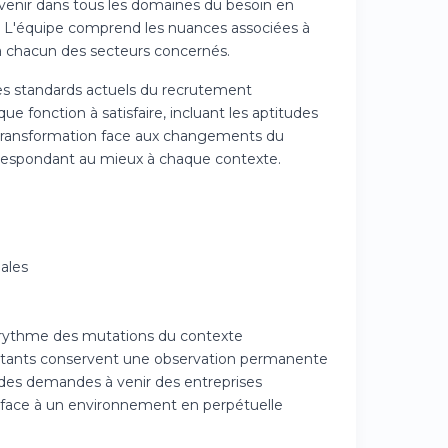
venir dans tous les domaines du besoin en
s. L'équipe comprend les nuances associées à
à chacun des secteurs concernés.
s standards actuels du recrutement
e fonction à satisfaire, incluant les aptitudes
e transformation face aux changements du
correspondant au mieux à chaque contexte.
ales
u rythme des mutations du contexte
ultants conservent une observation permanente
on des demandes à venir des entreprises
n face à un environnement en perpétuelle