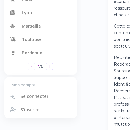
économi
ressour
🦁
Lyon
chaque 
⛵
Marseille
Cette c
contempo
🚀
Toulouse
pointue
secteur
🍷
Bordeaux
Recrute
Repérag
1
/
2
Sourcing
Support
Identif
Mon compte
Recherc
Se connecter
L'atout
profess
S'inscrire
sur la t
partena
mutatio