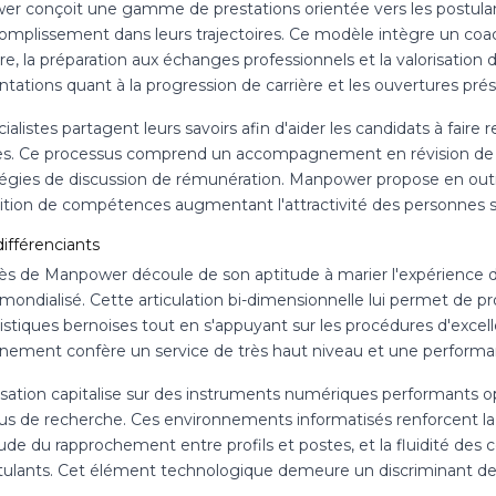
r conçoit une gamme de prestations orientée vers les postulant
complissement dans leurs trajectoires. Ce modèle intègre un coac
ire, la préparation aux échanges professionnels et la valorisatio
ntations quant à la progression de carrière et les ouvertures prés
ialistes partagent leurs savoirs afin d'aider les candidats à faire re
es. Ce processus comprend un accompagnement en révision de pro
atégies de discussion de rémunération. Manpower propose en out
sition de compétences augmentant l'attractivité des personnes su
ifférenciants
ès de Manpower découle de son aptitude à marier l'expérience du 
mondialisé. Cette articulation bi-dimensionnelle lui permet de 
istiques bernoises tout en s'appuyant sur les procédures d'excell
nnement confère un service de très haut niveau et une perform
isation capitalise sur des instruments numériques performants op
us de recherche. Ces environnements informatisés renforcent la
tude du rapprochement entre profils et postes, et la fluidité des
tulants. Cet élément technologique demeure un discriminant de 