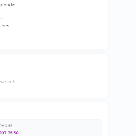
rofondie
e
quées
 moment.
ÉPHONE
307 35 50