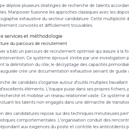
pe déploie plusieurs stratégies de recherche de talents accordan
les. Manpower fusionne les approches classiques avec les disposi
ographie exhaustive du secteur candidature. Cette multiplicité d'ou
ièrement convoités et difficilement trouvables.
de services et méthodologie
cture du parcours de recrutement
r a bâti un parcours de recrutement optimisé qui assure à la foi
intervention. Ce système éprouvé s'initie par une investigation 
t la délimitation du rôle, le décryptage des capacités primordial
naugurale crée une documentation exhaustive servant de guide à
rche de candidats s'organise autour d'outils multiples travaillan
 d'excellents éléments. L'équipe puise dans ses propres fichiers
l recherché et mobilise un réseau relationnel vaste. Ce système di
 incluant les talents non engagés dans une démarche de transitio
n des candidatures repose sur des techniques minutieuses permet
ristiques comportementales. L'organisation conduit des rencontre
 répondant aux exigences du poste et contrôle les antécédents 