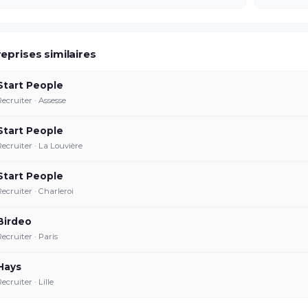
eprises similaires
Start People
Recruiter · Assesse
Start People
Recruiter · La Louvière
Start People
Recruiter · Charleroi
Birdeo
Recruiter · Paris
Hays
ecruiter · Lille