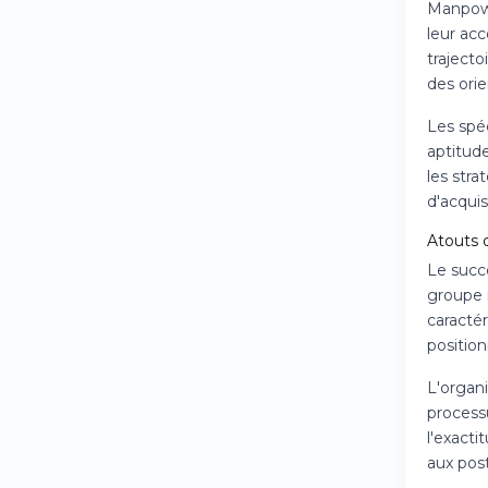
Manpowe
leur ac
trajecto
des orie
Les spéc
aptitud
les str
d'acqui
Atouts d
Le succ
groupe 
caractér
positio
L'organ
process
l'exacti
aux pos