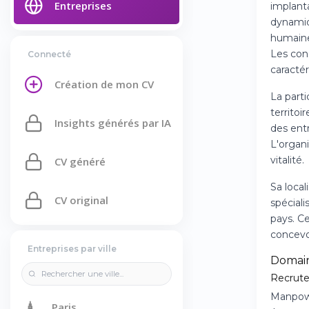
Entreprises
implant
dynamiq
humaines
Les con
Connecté
caracté
Création de mon CV
La part
territoi
Insights générés par IA
des entr
L'organ
vitalité.
CV généré
Sa loca
CV original
spéciali
pays. C
concevo
Entreprises par ville
Domain
Recrute
Manpowe
🗼
Paris