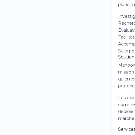
pluridim
Investig
Recherc
Évaluati
Facilita
Accompa
Suivi p
Soutien
Manpowe
mission 
qu'empl
protoco
Les exp
commerc
déploie
marché 
Service