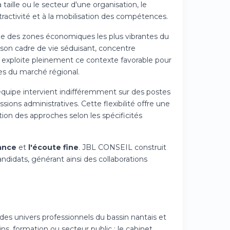
ille ou le secteur d'une organisation, le
ttractivité et à la mobilisation des compétences.
'une des zones économiques les plus vibrantes du
son cadre de vie séduisant, concentre
 exploite pleinement ce contexte favorable pour
es du marché régional.
uipe intervient indifféremment sur des postes
sions administratives. Cette flexibilité offre une
on des approches selon les spécificités
iance
et
l'écoute fine
. JBL CONSEIL construit
andidats, générant ainsi des collaborations
es univers professionnels du bassin nantais et
ins, formation ou secteur public : le cabinet