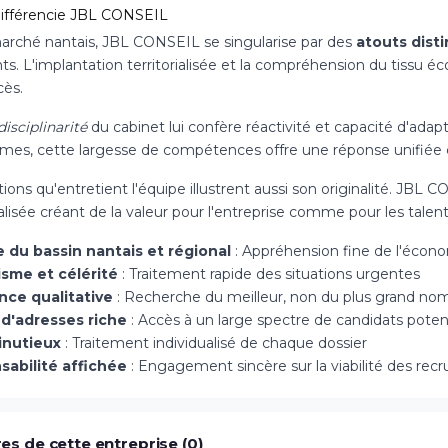
différencie JBL CONSEIL
marché nantais, JBL CONSEIL se singularise par des
atouts disti
nts. L'implantation territorialisée et la compréhension du tissu 
cès.
disciplinarité
du cabinet lui confère réactivité et capacité d'ad
rmes, cette largesse de compétences offre une réponse unifiée 
ations qu'entretient l'équipe illustrent aussi son originalité. 
alisée créant de la valeur pour l'entreprise comme pour les talent
e du bassin nantais et régional
: Appréhension fine de l'économ
sme et célérité
: Traitement rapide des situations urgentes
nce qualitative
: Recherche du meilleur, non du plus grand no
d'adresses riche
: Accès à un large spectre de candidats poten
inutieux
: Traitement individualisé de chaque dossier
abilité affichée
: Engagement sincère sur la viabilité des re
es de cette entreprise (0)