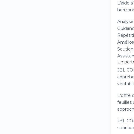
L'aide s
horizon
Analyse
Guidance
Répétit
Améliora
Soutien
Assista
Un parte
JBL CON
appréhe
véritabl
L'offre 
feuilles
approch
JBL CON
salariau