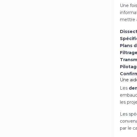
Une fois
informat
mettre a
Dissec
Spécifi
Plans 
Filtrage
Transm
Pilota
Confirm
Une aid
Les
dem
embauch
les proj
Les spé
convena
par le c