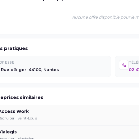
Aucune offre disponible pour le
os pratiques
DRESSE
TÉL
1 Rue d'Alger, 44100, Nantes
02 4
eprises similaires
Access Work
Recruiter · Saint-Louis
Vialegis
Recruiter · Machelen