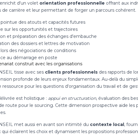
'enrichit d'un volet
orientation professionnelle
offrant aux ind
s de carrière et leur permettant de forger un parcours cohérent.
 pointue des atouts et capacités futures
 sur les opportunités et trajectoires
ion et préparation des échanges d'embauche
tion des dossiers et lettres de motivation
 lors des négociations de conditions
nce au démarrage en poste
nariat construit avec les organisations
SEIL tisse avec ses
clients professionnels
des rapports de lo
nsion profonde de leurs enjeux fondamentaux. Au-delà du simple t
e ressource pour les questions d'organisation du travail et de ges
délivrée est holistique :
appui en structuration
, évaluation des be
 de route pour le sourcing. Cette dimension prospective aide les p
es.
SEIL met aussi en avant son intimité du
contexte local
, four
x qui éclairent les choix et dynamisent les propositions profession