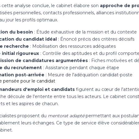
 cette analyse conclue, le cabinet élabore son
approche de pr
isées personnelles, contacts professionnels, alliances instituti
u jour les profils optimaux.
tion du besoin
: Étude exhaustive de la mission et du contexte
cation du candidat idéal
: Énoncé précis des critères décisifs
de recherche
: Mobilisation des ressources adéquates
 initial rigoureux
: Contrôle des aptitudes et du profil compor
ission de candidatures argumentées
: Fiches motivées et dé
ge du recrutement
: Assistance pendant chaque étape
ation post-arrivée
: Mesure de l'adéquation candidat-poste
e pensée pour le candidat
andeurs d'emploi et candidats
figurent au cœur de l'attent
e découle de l'entente entre tous les acteurs. Le cabinet cons
ets et les aspires de chacun.
cialistes proposent du
mentorat adapté
permettant aux postulant
blement leurs échanges. Ce type de service élève considérabl
abinet.