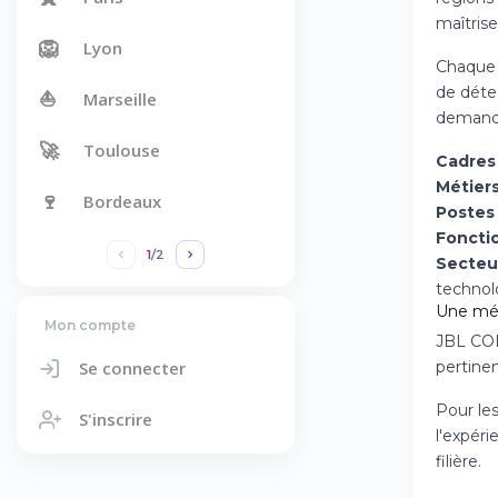
maîtris
🦁
Lyon
Chaque 
de détec
⛵
Marseille
demand
🚀
Toulouse
Cadres 
Métiers
🍷
Bordeaux
Postes
Fonctio
1
/
2
Secteur
technol
Une mét
Mon compte
JBL CON
Se connecter
pertinen
Pour le
S'inscrire
l'expér
filière.