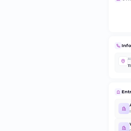
Inf
A
1
Entr