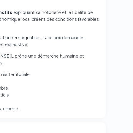
nctifs
expliquant sa notoriété et la fidélité de
économique local créent des conditions favorables
aptation remarquables. Face aux demandes
et exhaustive.
JBL CONSEIL prône une démarche humaine et
s.
ie territoriale
mbre
tiels
crutements