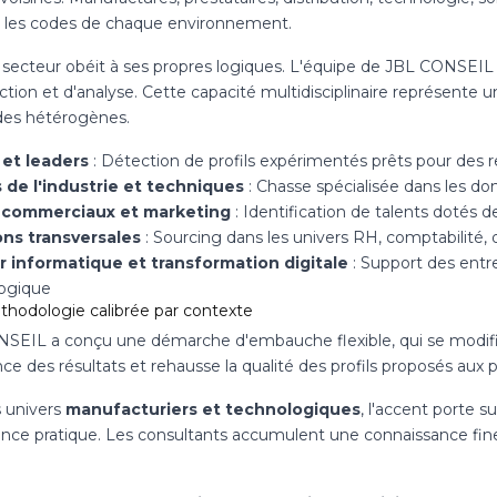
e les codes de chaque environnement.
secteur obéit à ses propres logiques. L'équipe de JBL CONSEIL e
tion et d'analyse. Cette capacité multidisciplinaire représente 
es hétérogènes.
et leaders
: Détection de profils expérimentés prêts pour des 
 de l'industrie et techniques
: Chasse spécialisée dans les d
 commerciaux et marketing
: Identification de talents dotés 
ns transversales
: Sourcing dans les univers RH, comptabilité, d
 informatique et transformation digitale
: Support des entr
ogique
hodologie calibrée par contexte
SEIL a conçu une démarche d'embauche flexible, qui se modifie se
ce des résultats et rehausse la qualité des profils proposés aux p
s univers
manufacturiers et technologiques
, l'accent porte s
ience pratique. Les consultants accumulent une connaissance fi