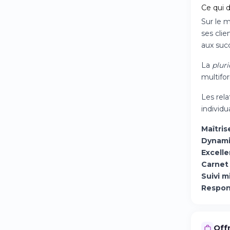
Ce qui 
Sur le 
ses clie
aux suc
La
pluri
multifo
Les rel
individu
Maîtris
Dynami
Excelle
Carnet 
Suivi m
Respons
Offr