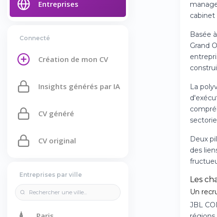
Entreprises
manageme
cabinet 
Basée 
Connecté
Grand O
entrepr
Création de mon CV
constru
Insights générés par IA
La poly
d'exécut
compréh
CV généré
sectorie
Deux pil
CV original
des lien
fructue
Entreprises par ville
Les ch
Un recr
JBL CON
🗼
Paris
régions 