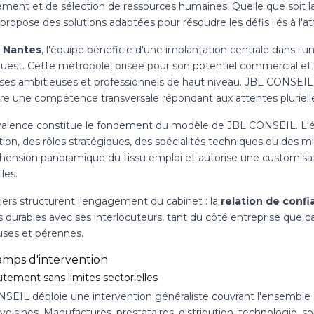
nt et de sélection de ressources humaines. Quelle que soit la ta
propose des solutions adaptées pour résoudre les défis liés à l'a
à
Nantes
, l'équipe bénéficie d'une implantation centrale dans l
uest. Cette métropole, prisée pour son potentiel commercial et 
ises ambitieuses et professionnels de haut niveau. JBL CONSEIL
ire une compétence transversale répondant aux attentes pluriell
valence constitue le fondement du modèle de JBL CONSEIL. L'éq
ion, des rôles stratégiques, des spécialités techniques ou des mis
ension panoramique du tissu emploi et autorise une customisati
lles.
iers structurent l'engagement du cabinet : la
relation de conf
s durables avec ses interlocuteurs, tant du côté entreprise que c
uses et pérennes.
amps d'intervention
utement sans limites sectorielles
SEIL déploie une intervention généraliste couvrant l'ensemble d
voisines. Manufactures, prestataires, distribution, technologie, so