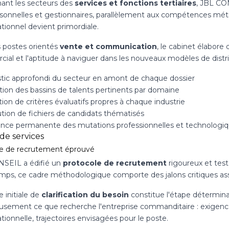
ant les secteurs des
services et fonctions tertiaires
, JBL CO
sonnelles et gestionnaires, parallèlement aux compétences métier
tionnel devient primordiale.
s postes orientés
vente et communication
, le cabinet élabore 
ial et l'aptitude à naviguer dans les nouveaux modèles de distri
tic approfondi du secteur en amont de chaque dossier
ation des bassins de talents pertinents par domaine
on de critères évaluatifs propres à chaque industrie
ution de fichiers de candidats thématisés
lance permanente des mutations professionnelles et technologi
 de services
e de recrutement éprouvé
SEIL a édifié un
protocole de recrutement
rigoureux et test
temps, ce cadre méthodologique comporte des jalons critiques ass
 initiale de
clarification du besoin
constitue l'étape détermin
usement ce que recherche l'entreprise commanditaire : exigenc
tionnelle, trajectoires envisagées pour le poste.