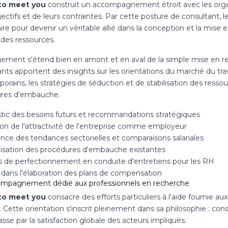
to meet you
construit un accompagnement étroit avec les organ
jectifs et de leurs contraintes. Par cette posture de consultant, 
ire pour devenir un véritable allié dans la conception et la mis
 des ressources.
ement s'étend bien en amont et en aval de la simple mise en re
ants apportent des insights sur les orientations du marché du tr
rains, les stratégies de séduction et de stabilisation des ressour
res d'embauche.
tic des besoins futurs et recommandations stratégiques
ion de l'attractivité de l'entreprise comme employeur
ance des tendances sectorielles et comparaisons salariales
lisation des procédures d'embauche existantes
s de perfectionnement en conduite d'entretiens pour les RH
 dans l'élaboration des plans de compensation
mpagnement dédié aux professionnels en recherche
to meet you
consacre des efforts particuliers à l'aide fournie a
. Cette orientation s'inscrit pleinement dans sa philosophie : c
asse par la satisfaction globale des acteurs impliqués.