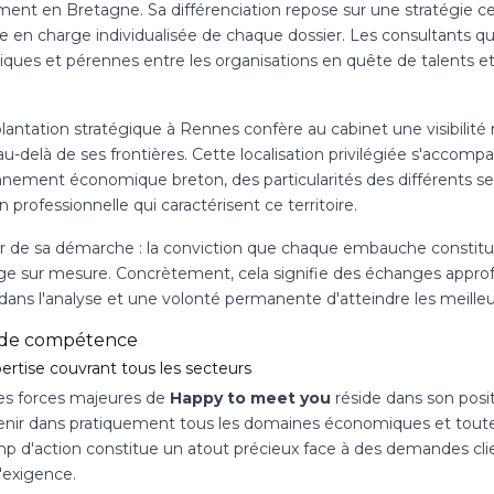
ent en Bretagne. Sa différenciation repose sur une stratégie cen
e en charge individualisée de chaque dossier. Les consultants qui
iques et pérennes entre les organisations en quête de talents e
lantation stratégique à Rennes confère au cabinet une visibilité
-delà de ses frontières. Cette localisation privilégiée s'accomp
onnement économique breton, des particularités des différents s
on professionnelle qui caractérisent ce territoire.
 de sa démarche : la conviction que chaque embauche constitue
ge sur mesure. Concrètement, cela signifie des échanges approf
dans l'analyse et une volonté permanente d'atteindre les meilleur
 de compétence
ertise couvrant tous les secteurs
es forces majeures de
Happy to meet you
réside dans son posi
venir dans pratiquement tous les domaines économiques et toutes
p d'action constitue un atout précieux face à des demandes clie
'exigence.