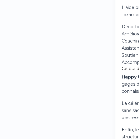
L'aide 
l'examen
Décortic
Amélior
Coachin
Assistan
Soutien 
Accompa
Ce qui d
Happy 
gages d
connais
La célé
sans sac
des res
Enfin, l
structur