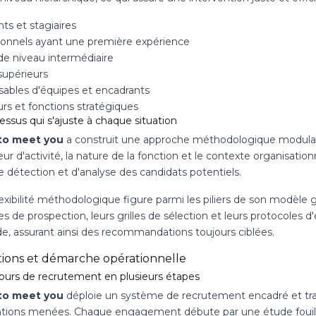
ts et stagiaires
ionnels ayant une première expérience
de niveau intermédiaire
supérieurs
ables d'équipes et encadrants
rs et fonctions stratégiques
ssus qui s'ajuste à chaque situation
to meet you
a construit une approche méthodologique modulable
ur d'activité, la nature de la fonction et le contexte organisation
de détection et d'analyse des candidats potentiels.
exibilité méthodologique figure parmi les piliers de son modèle g
es de prospection, leurs grilles de sélection et leurs protocoles 
, assurant ainsi des recommandations toujours ciblées.
tions et démarche opérationnelle
ours de recrutement en plusieurs étapes
to meet you
déploie un système de recrutement encadré et tran
ntions menées. Chaque engagement débute par une étude fouil