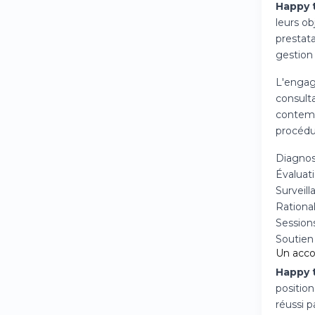
Happy 
leurs ob
prestata
gestion
L'engag
consult
contempo
procédu
Diagnos
Évaluat
Surveill
Rationa
Session
Soutien
Un acco
Happy 
position
réussi p