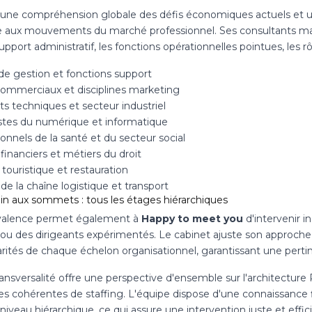
 une compréhension globale des défis économiques actuels et un
e aux mouvements du marché professionnel. Ses consultants maîtr
upport administratif, les fonctions opérationnelles pointues, les r
de gestion et fonctions support
 commerciaux et disciplines marketing
s techniques et secteur industriel
istes du numérique et informatique
onnels de la santé et du secteur social
financiers et métiers du droit
touristique et restauration
de la chaîne logistique et transport
ain aux sommets : tous les étages hiérarchiques
valence permet également à
Happy to meet you
d'intervenir 
e ou des dirigeants expérimentés. Le cabinet ajuste son approch
larités de chaque échelon organisationnel, garantissant une pert
ansversalité offre une perspective d'ensemble sur l'architecture R
ies cohérentes de staffing. L'équipe dispose d'une connaissance 
iveau hiérarchique, ce qui assure une intervention juste et effic