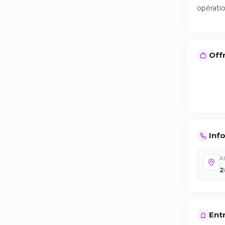
opératio
Offr
Inf
A
2
Entr