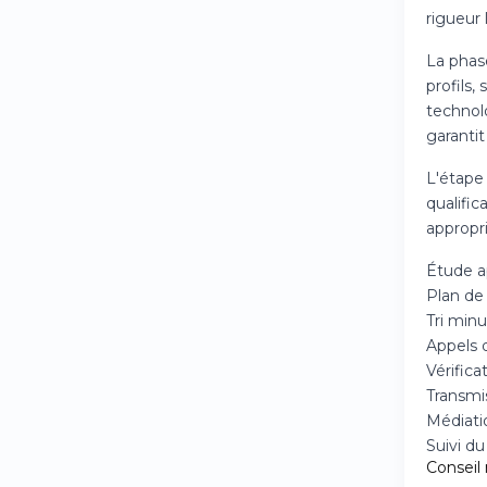
rigueur 
La phase
profils,
technolo
garanti
L'étape 
qualific
appropri
Étude a
Plan de
Tri min
Appels d
Vérific
Transmis
Médiati
Suivi d
Conseil