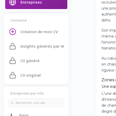
Entreprises
recrutem
une pris
authent
défis.
Connecté
Son imp
Création de mon CV
même au
l'envir
Insights générés par IA
transiti
Au cœur
CV généré
en char
rigueur 
CV original
Zones
Une exp
L'une d
Entreprises par ville
d'inter
de cham
degré d
🗼
Paris