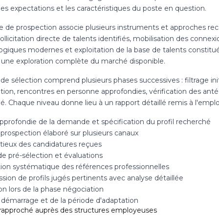
les expectations et les caractéristiques du poste en question.
 de prospection associe plusieurs instruments et approches recon
 sollicitation directe de talents identifiés, mobilisation des connex
giques modernes et exploitation de la base de talents constituée 
t une exploration complète du marché disponible.
de sélection comprend plusieurs phases successives : filtrage init
ation, rencontres en personne approfondies, vérification des anté
é. Chaque niveau donne lieu à un rapport détaillé remis à l'empl
pprofondie de la demande et spécification du profil recherché
 prospection élaboré sur plusieurs canaux
utieux des candidatures reçues
e pré-sélection et évaluations
ation systématique des références professionnelles
sion de profils jugés pertinents avec analyse détaillée
on lors de la phase négociation
u démarrage et de la période d'adaptation
 rapproché auprès des structures employeuses