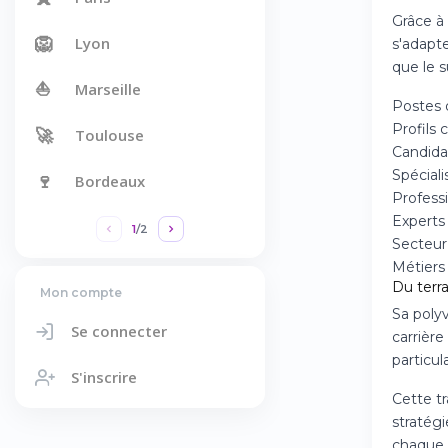
Grâce à
🦁
Lyon
s'adapt
que le s
⛵
Marseille
Postes 
Profils
🚀
Toulouse
Candidat
Spécial
🍷
Bordeaux
Professi
Experts 
1
/
2
Secteur 
Métiers 
Du terr
Mon compte
Sa poly
Se connecter
carrièr
particu
S'inscrire
Cette tr
stratég
chaque n