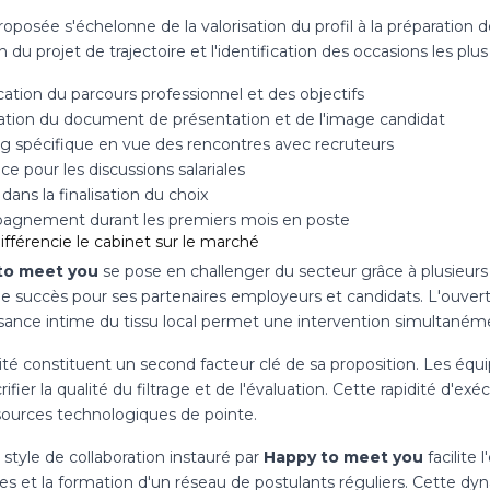
proposée s'échelonne de la valorisation du profil à la préparati
 du projet de trajectoire et l'identification des occasions les plu
ation du parcours professionnel et des objectifs
ation du document de présentation et de l'image candidat
g spécifique en vue des rencontres avec recruteurs
ce pour les discussions salariales
dans la finalisation du choix
gnement durant les premiers mois en poste
ifférencie le cabinet sur le marché
to meet you
se pose en challenger du secteur grâce à plusieurs 
e succès pour ses partenaires employeurs et candidats. L'ouver
sance intime du tissu local permet une intervention simultanéme
rité constituent un second facteur clé de sa proposition. Les 
rifier la qualité du filtrage et de l'évaluation. Cette rapidité d'e
sources technologiques de pointe.
e style de collaboration instauré par
Happy to meet you
facilite
es et la formation d'un réseau de postulants réguliers. Cette dyn