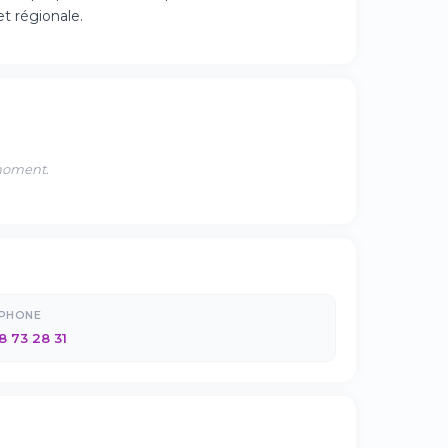
et régionale.
 moment.
ÉPHONE
8 73 28 31