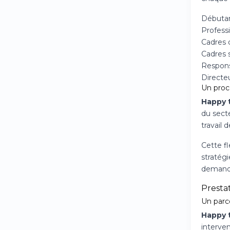
Débutan
Profess
Cadres 
Cadres 
Respons
Directeu
Un proce
Happy 
du secte
travail 
Cette fl
stratégi
demande
Presta
Un parc
Happy 
interve