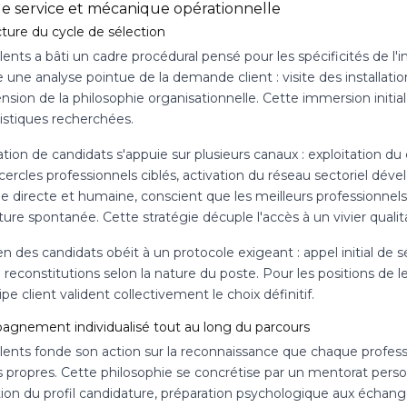
de service et mécanique opérationnelle
ture du cycle de sélection
ents a bâti un cadre procédural pensé pour les spécificités de l'i
 une analyse pointue de la demande client : visite des installatio
sion de la philosophie organisationnelle. Cette immersion initial
istiques recherchées.
tion de candidats s'appuie sur plusieurs canaux : exploitation d
cercles professionnels ciblés, activation du réseau sectoriel déve
e directe et humaine, conscient que les meilleurs professionne
ure spontanée. Cette stratégie décuple l'accès à un vivier qualita
 des candidats obéit à un protocole exigeant : appel initial de s
 reconstitutions selon la nature du poste. Pour les positions de 
ipe client valident collectivement le choix définitif.
gnement individualisé tout au long du parcours
ents fonde son action sur la reconnaissance que chaque professio
s propres. Cette philosophie se concrétise par un mentorat personn
ation du profil candidature, préparation psychologique aux écha