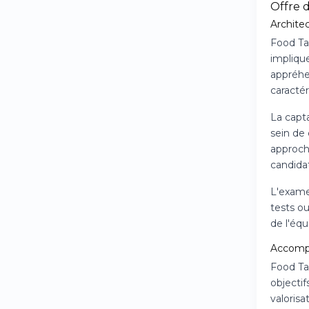
Offre 
Architec
Food Tal
implique
appréhen
caractér
La capta
sein de 
approch
candidat
L'examen
tests ou
de l'équ
Accompa
Food Tal
objectif
valoris