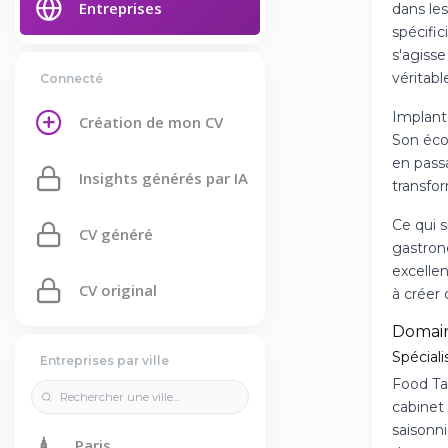
Entreprises
dans le
spécific
s'agisse
véritab
Connecté
Implanté
Création de mon CV
Son éco
en passa
Insights générés par IA
transfo
Ce qui s
CV généré
gastrono
excellen
CV original
à créer 
Domain
Spéciali
Entreprises par ville
Food Tal
cabinet
saisonni
🗼
Paris