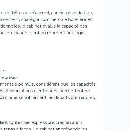
s et hôtesses d'accueil, conciergerie de luxe,
ssement, stratégie commerciale hôtelière et
onnelles, le cabinet évalue la capacité des
ue interaction client en moment privilégié.
nts
 requises
entale pointue, considérant que les capacités
tes et simulations d'entretiens permettent de
à diminuer sensiblement les départs prématurés,
dans toutes ses expressions : restauration
e repas à façon. Le cabinet appréhende les