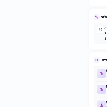
Inf
A
2
S
Entr