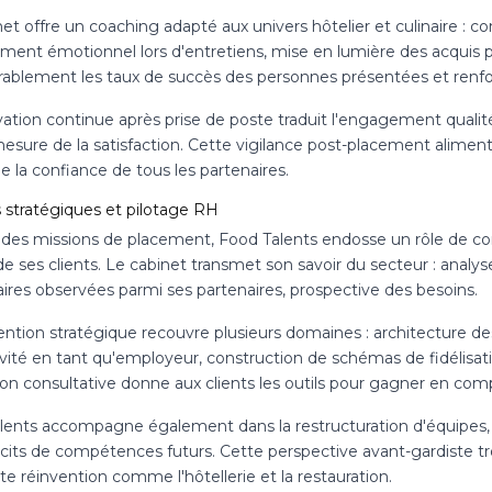
et offre un coaching adapté aux univers hôtelier et culinaire : 
ement émotionnel lors d'entretiens, mise en lumière des acquis 
rablement les taux de succès des personnes présentées et renforc
ation continue après prise de poste traduit l'engagement qualité 
 mesure de la satisfaction. Cette vigilance post-placement alime
e la confiance de tous les partenaires.
s stratégiques et pilotage RH
 des missions de placement, Food Talents endosse un rôle de c
e ses clients. Le cabinet transmet son savoir du secteur : analys
ires observées parmi ses partenaires, prospective des besoins.
ention stratégique recouvre plusieurs domaines : architecture des
tivité en tant qu'employeur, construction de schémas de fidélisat
n consultative donne aux clients les outils pour gagner en compét
ents accompagne également dans la restructuration d'équipes, la c
icits de compétences futurs. Cette perspective avant-gardiste tr
e réinvention comme l'hôtellerie et la restauration.