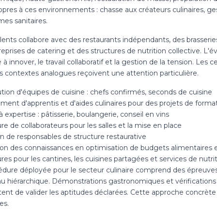
opres à ces environnements : chasse aux créateurs culinaires, ge
es sanitaires.
ents collabore avec des restaurants indépendants, des brasseries
eprises de catering et des structures de nutrition collective. L'é
 à innover, le travail collaboratif et la gestion de la tension. Les c
s contextes analogues reçoivent une attention particulière.
tion d'équipes de cuisine : chefs confirmés, seconds de cuisine
ment d'apprentis et d'aides culinaires pour des projets de forma
 expertise : pâtisserie, boulangerie, conseil en vins
re de collaborateurs pour les salles et la mise en place
on de responsables de structure restaurative
ion des connaissances en optimisation de budgets alimentaires e
res pour les cantines, les cuisines partagées et services de nutri
édure déployée pour le secteur culinaire comprend des épreuve
au hiérarchique. Démonstrations gastronomiques et vérifications
nt de valider les aptitudes déclarées. Cette approche concrète s
es.