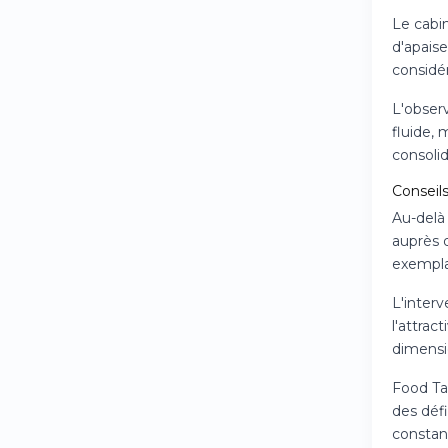
Le cabin
d'apais
considé
L'observ
fluide,
consolid
Conseil
Au-delà
auprès d
exempla
L'interv
l'attrac
dimensio
Food Tal
des déf
constant