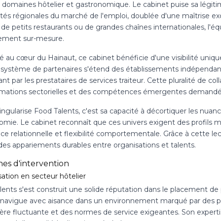
s domaines hôtelier et gastronomique. Le cabinet puise sa légit
ités régionales du marché de l'emploi, doublée d'une maîtrise ex
 de petits restaurants ou de grandes chaînes internationales, l'é
lement sur-mesure.
 au cœur du Hainaut, ce cabinet bénéficie d'une visibilité uniqu
système de partenaires s'étend des établissements indépendants 
nt par les prestataires de services traiteur. Cette pluralité de co
rmations sectorielles et des compétences émergentes demandée
ingularise Food Talents, c'est sa capacité à décortiquer les nuances
mie. Le cabinet reconnaît que ces univers exigent des profils mu
ce relationnelle et flexibilité comportementale. Grâce à cette le
des appariements durables entre organisations et talents.
es d'intervention
sation en secteur hôtelier
ents s'est construit une solide réputation dans le placement de 
 navigue avec aisance dans un environnement marqué par des p
ère fluctuante et des normes de service exigeantes. Son expertise