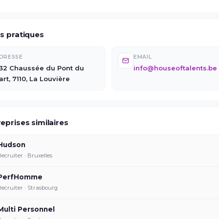
os pratiques
DRESSE
EMAIL
32 Chaussée du Pont du
info@houseoftalents.be
art, 7110, La Louvière
eprises similaires
Hudson
Recruiter · Bruxelles
PerfHomme
Recruiter · Strasbourg
Multi Personnel