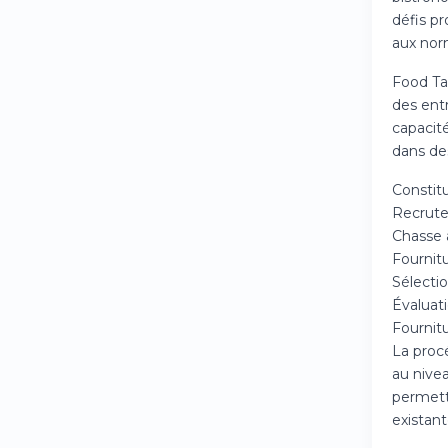
défis pr
aux norm
Food Tal
des entr
capacité
dans de
Constitu
Recrute
Chasse à
Fournitu
Sélecti
Évaluat
Fournitu
La proc
au nive
permette
existant