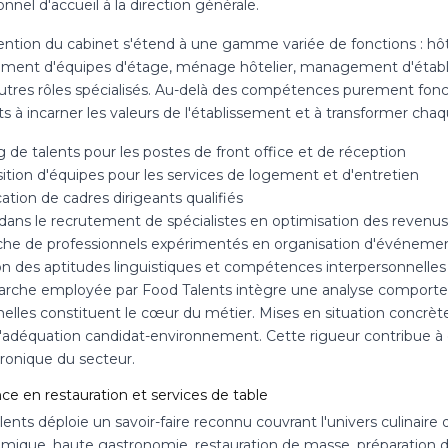
nnel d'accueil à la direction générale.
ention du cabinet s'étend à une gamme variée de fonctions : hôte
ment d'équipes d'étage, ménage hôtelier, management d'établi
utres rôles spécialisés. Au-delà des compétences purement foncti
s à incarner les valeurs de l'établissement et à transformer chaq
 de talents pour les postes de front office et de réception
tion d'équipes pour les services de logement et d'entretien
cation de cadres dirigeants qualifiés
 dans le recrutement de spécialistes en optimisation des revenus
he de professionnels expérimentés en organisation d'événeme
ion des aptitudes linguistiques et compétences interpersonnelles
rche employée par Food Talents intègre une analyse comportem
nnelles constituent le cœur du métier. Mises en situation concrè
r l'adéquation candidat-environnement. Cette rigueur contribue 
hronique du secteur.
ce en restauration et services de table
ents déploie un savoir-faire reconnu couvrant l'univers culinaire 
omique, haute gastronomie, restauration de masse, préparation d