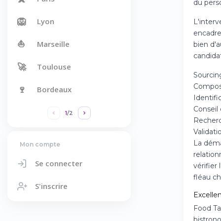
du perso
🦁
Lyon
L'interv
encadre
⛵
Marseille
bien d'a
candidat
🚀
Toulouse
Sourcing
Composi
🍷
Bordeaux
Identifi
Conseil
1
/
2
Recherc
Validat
La déma
Mon compte
relatio
Se connecter
vérifie
fléau c
S'inscrire
Excellen
Food Tal
bistron