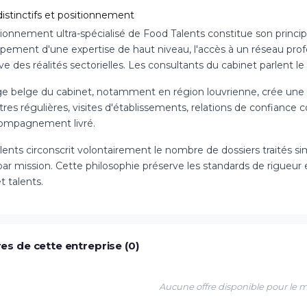
istinctifs et positionnement
ionnement ultra-spécialisé de Food Talents constitue son princip
pement d'une expertise de haut niveau, l'accès à un réseau prof
ive des réalités sectorielles. Les consultants du cabinet parlent le
ge belge du cabinet, notamment en région louvrienne, crée une pr
es régulières, visites d'établissements, relations de confiance c
compagnement livré.
lents circonscrit volontairement le nombre de dossiers traités s
ar mission. Cette philosophie préserve les standards de rigueur 
et talents.
es de cette entreprise (0)
Aucune offre disponible pour le