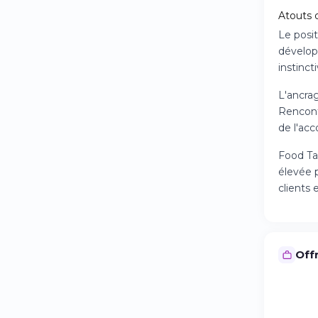
Atouts d
Le posit
dévelop
instinct
L'ancra
Rencontr
de l'ac
Food Ta
élevée p
clients 
Offr