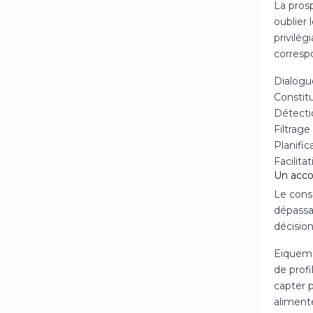
La pros
oublier 
privilé
corresp
Dialogue
Constit
Détecti
Filtrage
Planific
Facilita
Un acco
Le cons
dépassan
décisio
Eiquem a
de prof
capter p
alimente