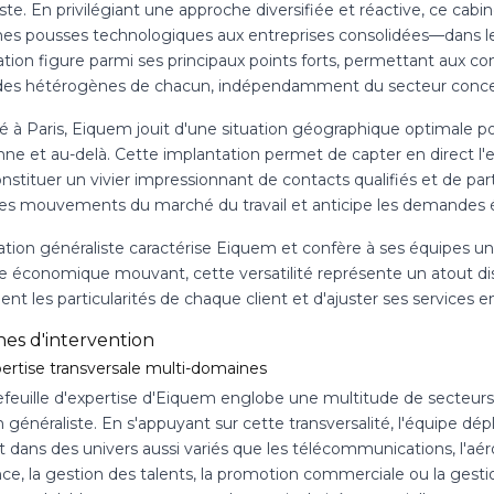
iste. En privilégiant une approche diversifiée et réactive, ce c
nes pousses technologiques aux entreprises consolidées—dans leu
ation figure parmi ses principaux points forts, permettant aux c
s hétérogènes de chacun, indépendamment du secteur conce
 à Paris, Eiquem jouit d'une situation géographique optimale pou
ienne et au-delà. Cette implantation permet de capter en direct
nstituer un vivier impressionnant de contacts qualifiés et de par
les mouvements du marché du travail et anticipe les demandes 
tation généraliste caractérise Eiquem et confère à ses équipes u
e économique mouvant, cette versatilité représente un atout dist
nt les particularités de chaque client et d'ajuster ses services en
es d'intervention
ertise transversale multi-domaines
efeuille d'expertise d'Eiquem englobe une multitude de secteurs 
 généraliste. En s'appuyant sur cette transversalité, l'équipe d
 dans des univers aussi variés que les télécommunications, l'aéro
nce, la gestion des talents, la promotion commerciale ou la gest