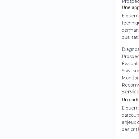
Prospec
Une app
Eiquem 
techniq
permanen
qualitat
Diagnost
Prospec
Évaluat
Suivi s
Monitor
Recomma
Servic
Un cadr
Eiquem s
parcour
enjeux d
des crit