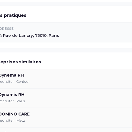
os pratiques
DRESSE
4 Rue de Lancry, 75010, Paris
eprises similaires
Dynema RH
Recruiter · Genève
Dynamis RH
Recruiter · Paris
DOMINO CARE
Recruiter · Metz