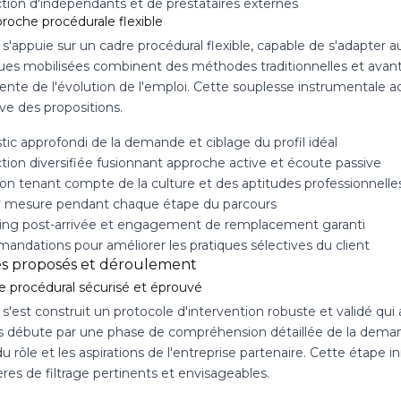
tion d'indépendants et de prestataires externes
roche procédurale flexible
s'appuie sur un cadre procédural flexible, capable de s'adapter 
ues mobilisées combinent des méthodes traditionnelles et avant
te de l'évolution de l'emploi. Cette souplesse instrumentale acc
ive des propositions.
ic approfondi de la demande et ciblage du profil idéal
tion diversifiée fusionnant approche active et écoute passive
ion tenant compte de la culture et des aptitudes professionnelle
ur mesure pendant chaque étape du parcours
ing post-arrivée et engagement de remplacement garanti
ndations pour améliorer les pratiques sélectives du client
es proposés et déroulement
e procédural sécurisé et éprouvé
'est construit un protocole d'intervention robuste et validé qui 
s débute par une phase de compréhension détaillée de la deman
u rôle et les aspirations de l'entreprise partenaire. Cette étape in
ères de filtrage pertinents et envisageables.