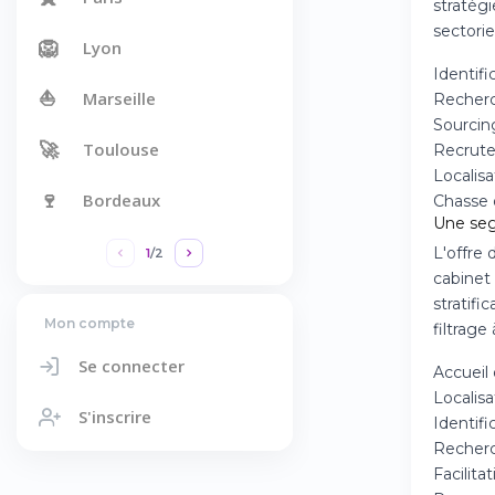
stratégi
sectorie
🦁
Lyon
Identif
⛵
Marseille
Recherc
Sourcin
🚀
Toulouse
Recrute
Localisa
🍷
Bordeaux
Chasse 
Une seg
L'offre 
1
/
2
cabinet 
stratifi
Mon compte
filtrage
Se connecter
Accueil
Localisa
S'inscrire
Identifi
Recherc
Facilita