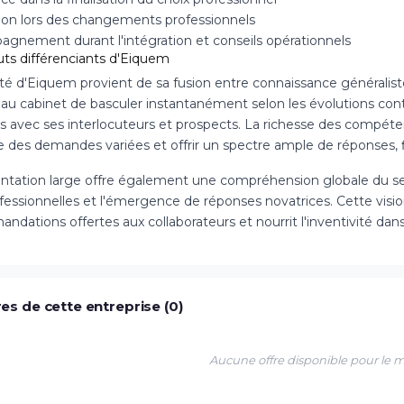
ation lors des changements professionnels
gnement durant l'intégration et conseils opérationnels
uts différenciants d'Eiquem
ité d'Eiquem provient de sa fusion entre connaissance généraliste
au cabinet de basculer instantanément selon les évolutions cont
és avec ses interlocuteurs et prospects. La richesse des compé
re des demandes variées et offrir un spectre ample de réponses, fl
entation large offre également une compréhension globale du sect
ofessionnelles et l'émergence de réponses novatrices. Cette visi
ndations offertes aux collaborateurs et nourrit l'inventivité da
es de cette entreprise (0)
Aucune offre disponible pour le