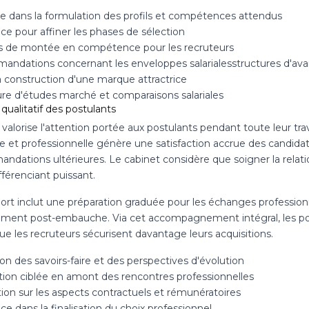
se dans la formulation des profils et compétences attendus
ce pour affiner les phases de sélection
s de montée en compétence pour les recruteurs
ndations concernant les enveloppes salarialesstructures d'av
a construction d'une marque attractrice
ure d'études marché et comparaisons salariales
 qualitatif des postulants
alorise l'attention portée aux postulants pendant toute leur tra
e et professionnelle génère une satisfaction accrue des candidats, 
ndations ultérieures. Le cabinet considère que soigner la relat
ifférenciant puissant.
rt inclut une préparation graduée pour les échanges professionne
ment post-embauche. Via cet accompagnement intégral, les post
ue les recruteurs sécurisent davantage leurs acquisitions.
on des savoirs-faire et des perspectives d'évolution
tion ciblée en amont des rencontres professionnelles
ion sur les aspects contractuels et rémunératoires
ce dans la finalisation du choix professionnel