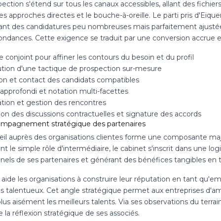
pection s'étend sur tous les canaux accessibles, allant des fich
les approches directes et le bouche-à-oreille. Le parti pris d'E
giant des candidatures peu nombreuses mais parfaitement ajusté
ondances. Cette exigence se traduit par une conversion accrue et
 conjoint pour affiner les contours du besoin et du profil
ution d'une tactique de prospection sur-mesure
on et contact des candidats compatibles
 approfondi et notation multi-facettes
ation et gestion des rencontres
tion des discussions contractuelles et signature des accords
mpagnement stratégique des partenaires
eil auprès des organisations clientes forme une composante maj
t le simple rôle d'intermédiaire, le cabinet s'inscrit dans une l
nnels de ses partenaires et générant des bénéfices tangibles en
ide les organisations à construire leur réputation en tant qu'emp
ils talentueux. Cet angle stratégique permet aux entreprises d'a
lus aisément les meilleurs talents. Via ses observations du terrain
 la réflexion stratégique de ses associés.