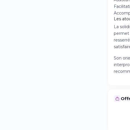
Facilit
Accompa
Les ato
La solid
permet 
resserr
satisfai
Son ori
interpr
recomma
Offr