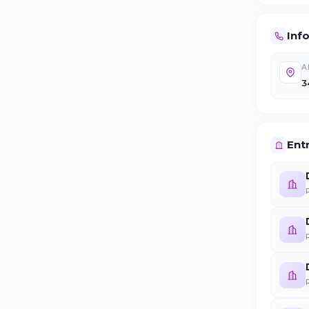
Inf
A
3
Entr