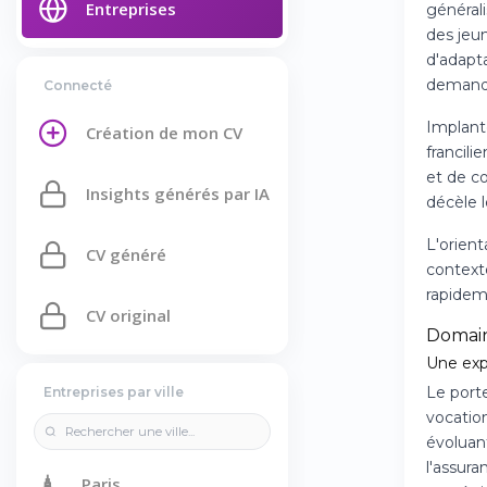
Entreprises
général
des jeu
d'adapt
demande
Connecté
Implanté
Création de mon CV
francil
et de co
Insights générés par IA
décèle 
L'orien
CV généré
context
rapideme
CV original
Domain
Une exp
Le port
Entreprises par ville
vocation
évoluant
l'assura
🗼
Paris