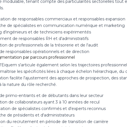
e modulable, tenant compte des particularités sectorielles tout 
ls.
ication de responsables commerciaux et responsables expansion
he de spécialistes en communication numérique et marketing
g d'ingénieurs et de techniciens expérimentés
ment de responsables RH et d'administratifs
tion de professionnels de la trésorerie et de l'audit
de responsables opérationnels et de direction
mentation par parcours professionnel
d'Eiquem s'articule également selon les trajectoires professionnel
maîtrise les spécificités liées à chaque échelon hiérarchique, d
cation facilite l'ajustement des approches de prospection, des st
 à la nature du rôle recherché.
 de primo-entrants et de débutants dans leur secteur
tion de collaborateurs ayant 3 à 10 années de recul
cation de spécialistes confirmés et d'experts reconnus
he de présidents et d'administrateurs
tion du recrutement en période de transition de carrière