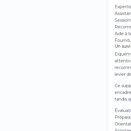
Experti
Assistan
Session
Recomma
Aide à l
Fournit
Un suivi
Eiquem v
attentiv
recomma
levier d
Ce suppo
encadre
tandis q
Évaluati
Prépara
Orientat
Assistan