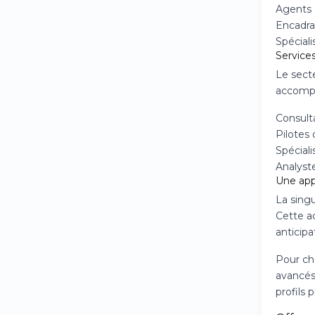
Agents 
Encadra
Spécial
Services
Le secte
accompa
Consulta
Pilotes 
Spécial
Analyste
Une app
La singu
Cette a
anticipa
Pour cha
avancés
profils 