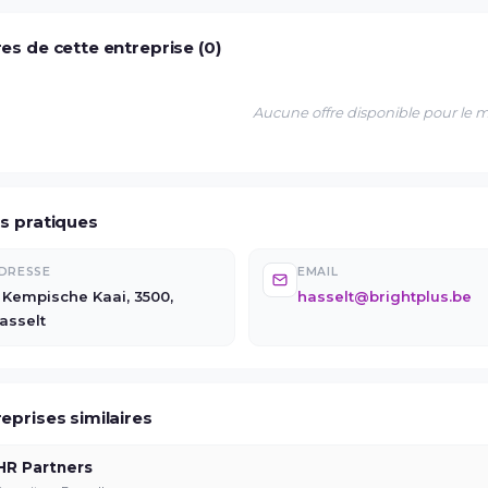
es de cette entreprise (0)
Aucune offre disponible pour le
os pratiques
DRESSE
EMAIL
 Kempische Kaai, 3500,
hasselt@brightplus.be
asselt
eprises similaires
HR Partners