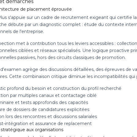
 et démarches
hitecture de placement éprouvée
lus s'appuie sur un cadre de recrutement exigeant qui certifie la
che débute par un diagnostic complet : étude du contexte intern
nnels de l'entreprise.
ection met à contribution tous les leviers accessibles : collecti
ionnelles ciblées et réseaux spécialisés. Une logique proactive 
nnelles passives, hors des circuits classiques de promotion.
 d'examen agrège des discussions détaillées, des épreuves de val
ures. Cette combinaison critique diminue les incompatibilités qu
tic profond du besoin et construction du profil recherché
tion par multiples canaux et contactage ciblé
iminaire et tests approfondis des capacités
re de dossiers de candidatures explicitées
n lors des rencontres et discussions salariales
ost-intégration et assurance de replacement
 stratégique aux organisations