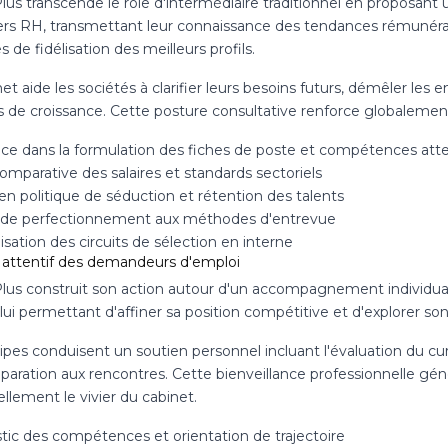
Plus transcende le rôle d'intermédiaire traditionnel en proposa
lers RH, transmettant leur connaissance des tendances rémunéra
s de fidélisation des meilleurs profils.
et aide les sociétés à clarifier leurs besoins futurs, démêler les en
 de croissance. Cette posture consultative renforce globalement
nce dans la formulation des fiches de poste et compétences at
mparative des salaires et standards sectoriels
en politique de séduction et rétention des talents
s de perfectionnement aux méthodes d'entrevue
isation des circuits de sélection en interne
i attentif des demandeurs d'emploi
Plus construit son action autour d'un accompagnement individual
 lui permettant d'affiner sa position compétitive et d'explorer son
ipes conduisent un soutien personnel incluant l'évaluation du cu
éparation aux rencontres. Cette bienveillance professionnelle gén
llement le vivier du cabinet.
tic des compétences et orientation de trajectoire