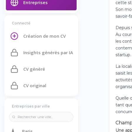
Entreprises
cette s
Son mod
savoir-f
Connecté
Depuis s
Au cour
Création de mon CV
les con
contemp
Insights générés par IA
startup.
La local
CV généré
saisit l
activité
CV original
organis
Quelle 
tant que
Entreprises par ville
concurr
Champ
🗼
Une app
Paris