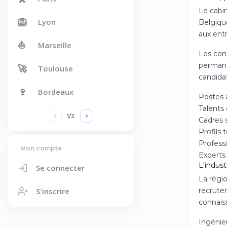
Le cabi
🦁
Lyon
Belgique
aux ent
⛵
Marseille
Les con
permane
🚀
Toulouse
candidat
🍷
Bordeaux
Postes a
Talents
1
/
2
Cadres 
Profils 
Profess
Mon compte
Experts
L'indust
Se connecter
La régio
S'inscrire
recrutem
connais
Ingénieu