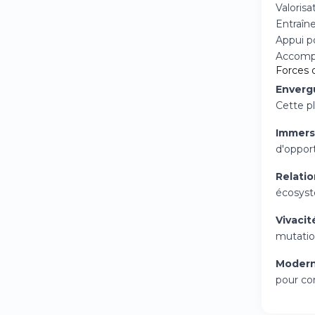
Valorisa
Entraîn
Appui p
Accompa
Forces d
Envergu
Cette p
Immersi
d'opport
Relati
écosyst
Vivacit
mutation
Modern
pour co