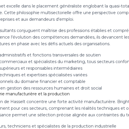
net excelle dans le placement généraliste englobant la quasi-to
. Cette philosophie multisectorielle offre une perspective compar
reprises et aux demandeurs d'emploi.
sultants conjuguent maîtrise des professions établies et compré
nce l'évolution des compétences demandées, ils devancent le
ures en phase avec les défis actuels des organisations.
dministratifs et fonctions transversales de soutien
 commerciaux et spécialistes du marketing, tous secteurs confo
supérieurs et responsables intermédiaires
techniques et expertises spécialisées variées
ionnels du domaine financier et comptable
 en gestion des ressources humaines et droit social
rie manufacturière et la production
n de Hasselt concentre une forte activité manufacturière. Bright
ent pour ces secteurs, comprenant les réalités techniques et org
sance permet une sélection précise alignée aux contraintes du te
rs, techniciens et spécialistes de la production industrielle