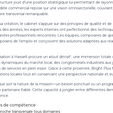
tructure jouit d'une position stratégique lui permettant de rayo
èle commercial repose sur une vision omnisectorielle, couvran
aire transversal remarquable.
a création, le cabinet s'appuie sur des principes de qualité et de
s des années, les experts internes ont perfectionné des techniq
textes professionnels rencontrés. Les équipes, composées de spéc
orains de l'emploi et conçoivent des solutions adaptées aux réal
isation à Hasselt procure un atout décisif : une immersion totale
es dynamiques du marché local, des conglomérats industriels aux 
s de services en plein essor. Grâce à cette proximité, Bright Plus 
ations locales tout en conservant une perspective nationale et e
que soit la nature de la mission—un besoin ponctuel ou un pro
 partenaire fiable. Cette capacité à jongler entre différentes d
ence.
s de compétence
roche transversale tous domaines