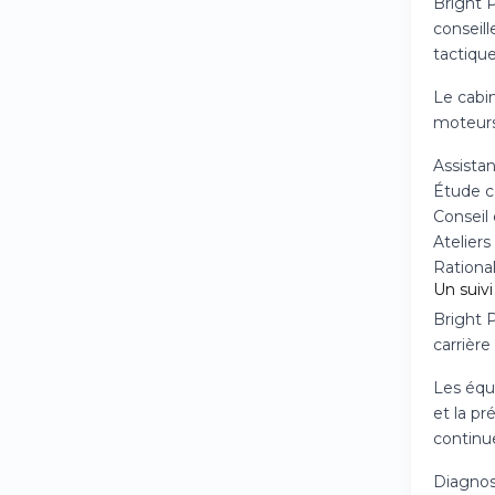
Bright 
conseil
tactique
Le cabin
moteurs
Assista
Étude co
Conseil 
Atelier
Rational
Un suiv
Bright 
carrière
Les équ
et la pr
continue
Diagnos