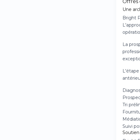
Offres
Une arc
Bright P
L'appro
opératio
La prosp
profess
exceptio
L'étape
antérie
Diagnos
Prospec
Tri prél
Fournitu
Médiatio
Suivi p
Soutien