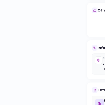
Offr
Inf
A
7
H
Entr