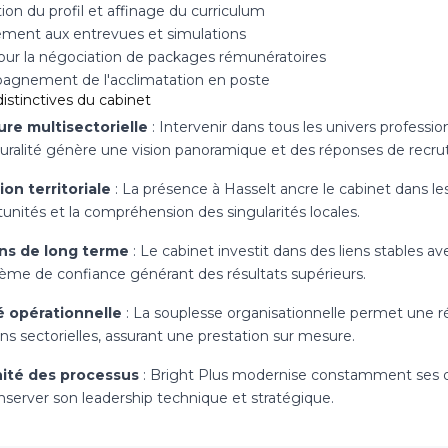
tion du profil et affinage du curriculum
ement aux entrevues et simulations
our la négociation de packages rémunératoires
gnement de l'acclimatation en poste
istinctives du cabinet
re multisectorielle
: Intervenir dans tous les univers professio
luralité génère une vision panoramique et des réponses de recru
on territoriale
: La présence à Hasselt ancre le cabinet dans les 
unités et la compréhension des singularités locales.
ons de long terme
: Le cabinet investit dans des liens stables av
ème de confiance générant des résultats supérieurs.
é opérationnelle
: La souplesse organisationnelle permet une
s sectorielles, assurant une prestation sur mesure.
ité des processus
: Bright Plus modernise constamment ses di
nserver son leadership technique et stratégique.